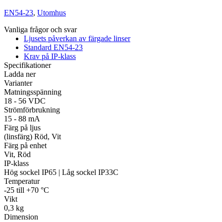
EN54-23
,
Utomhus
Vanliga frågor och svar
Övrigt
Ljusets påverkan av färgade linser
Tillbehör
LED-indikatorer
Detektorer
MED-klassade
Standard EN54-23
Larmkommunikation
Strömförsörjning
Krav på IP-klass
Specifikationer
Ladda ner
Varianter
Matningsspänning
18 - 56 VDC
Strömförbrukning
15 - 88 mA
Färg på ljus
(linsfärg) Röd, Vit
Färg på enhet
Vit, Röd
IP-klass
Hög sockel IP65 | Låg sockel IP33C
Temperatur
-25 till +70 °C
Vikt
0,3 kg
Dimension