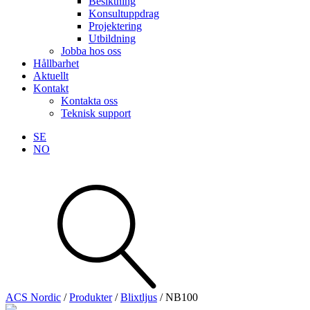
Besiktning
Konsultuppdrag
Projektering
Utbildning
Jobba hos oss
Hållbarhet
Aktuellt
Kontakt
Kontakta oss
Teknisk support
SE
NO
Sök
produkter
Visa allt
Se alla kategorier
Se alla produkter
ACS Nordic
/
Produkter
/
Blixtljus
/
NB100