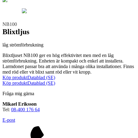
Teknisk support
Offertförfrågan
NB100
Blixtljus
låg strömförbrukning
Blixtljuset NB100 ger en hög effektivitet men med en låg
strömförbrukning. Enheten är kompakt och enkel att installera.
Brand
Larmdonet passar bra att använda i många olika installationer. Finns
Blixtljus
Sirener
Kombinerade enheter
med röd eller vit blixt samt röd eller vit kropp.
Larmsystem
Larmklockor
MED-klassade
Köp produkt
Datablad (SE)
Köp produkt
Datablad (SE)
Fråga mig gärna
Mikael Eriksson
Tel:
08-400 176 64
E-post
Säkerhet
Blixtljus