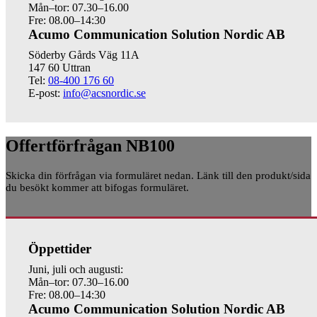
Mån–tor: 07.30–16.00
Fre: 08.00–14:30
Acumo Communication Solution Nordic AB
Söderby Gårds Väg 11A
147 60 Uttran
Tel:
08-400 176 60
E-post:
info@acsnordic.se
Offertförfrågan NB100
Skicka din förfrågan via formuläret nedan. Länk till den produkt/sida
du besökt kommer att bifogas formuläret.
Öppettider
Juni, juli och augusti:
Mån–tor: 07.30–16.00
Fre: 08.00–14:30
Acumo Communication Solution Nordic AB