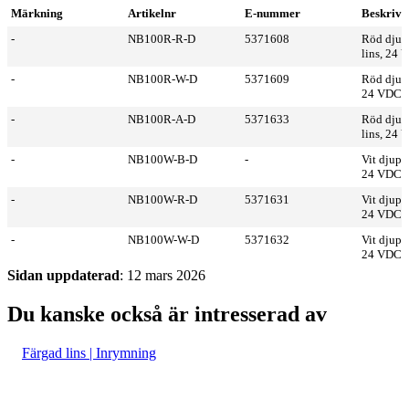
Märkning
Artikelnr
E-nummer
Beskrivn
-
NB100R-R-D
5371608
Röd djup 
lins, 24
-
NB100R-W-D
5371609
Röd djup b
24 VDC
-
NB100R-A-D
5371633
Röd djup 
lins, 24
-
NB100W-B-D
-
Vit djup b
24 VDC
-
NB100W-R-D
5371631
Vit djup b
24 VDC
-
NB100W-W-D
5371632
Vit djup b
24 VDC
Sidan uppdaterad
: 12 mars 2026
Du kanske också är intresserad av
Färgad lins | Inrymning