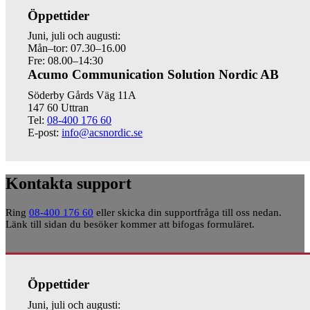
Öppettider
Juni, juli och augusti:
Mån–tor: 07.30–16.00
Fre: 08.00–14:30
Acumo Communication Solution Nordic AB
Söderby Gårds Väg 11A
147 60 Uttran
Tel:
08-400 176 60
E-post:
info@acsnordic.se
Kontakta support
Ring
08-400 176 60
eller skicka din supportfråga till oss nedan.
Länk till sidan du besöker kommer att bifogas formuläret.
Öppettider
Juni, juli och augusti: