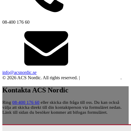
08-400 176 60
info@acsnordic.se
© 2026 ACS Nordic. All rights reserved. |
Integritet och cookies
.
Kontakta ACS Nordic
Ring
08-400 176 60
eller skicka din fråga till oss. Du kan också
välja att skicka direkt till din kontaktperson via formuläret nedan.
Länk till sidan du besöker kommer att bifogas formuläret.