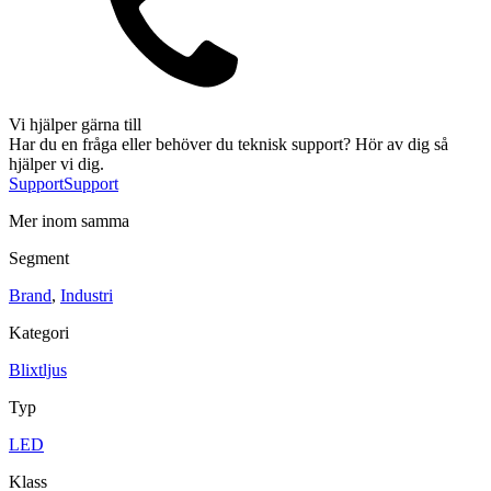
Sirener
Kombinerade enheter
Larmsystem
Vi hjälper gärna till
Har du en fråga eller behöver du teknisk support? Hör av dig så
hjälper vi dig.
Support
Support
Industri
Blixtljus
Mer inom samma
Sirener
Kombinerade enheter
Larmsystem
Segment
Ex-klassade
Brand
,
Industri
Blixtljus
Sirener
Kombinerade enheter
Kategori
Detektorer
Larmklockor
Blixtljus
Tillbehör
Typ
LED
Klass