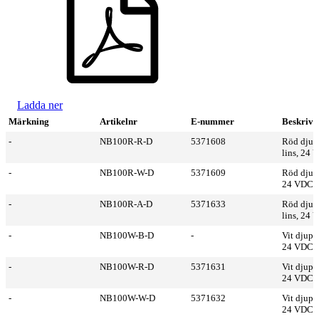
Ladda ner
Märkning
Artikelnr
E-nummer
Beskrivn
-
NB100R-R-D
5371608
Röd djup 
lins, 24
-
NB100R-W-D
5371609
Röd djup b
24 VDC
-
NB100R-A-D
5371633
Röd djup 
lins, 24
-
NB100W-B-D
-
Vit djup b
24 VDC
-
NB100W-R-D
5371631
Vit djup b
24 VDC
-
NB100W-W-D
5371632
Vit djup b
24 VDC