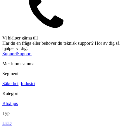
Sirener
Kombinerade enheter
Larmsystem
Vi hjälper gärna till
Har du en fråga eller behöver du teknisk support? Hör av dig så
hjälper vi dig.
Industri
Support
Support
Blixtljus
Mer inom samma
Sirener
Kombinerade enheter
Larmsystem
Segment
Ex-klassade
Blixtljus
Sirener
Säkerhet
,
Industri
Kombinerade enheter
Detektorer
Kategori
Larmklockor
Tillbehör
Blixtljus
Typ
LED