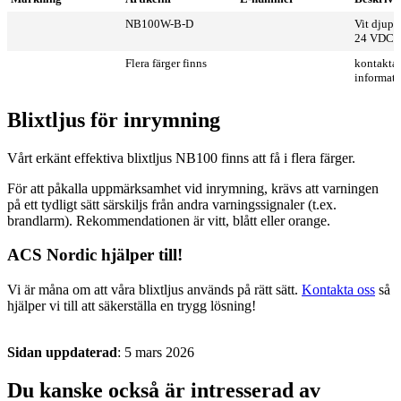
NB100W-B-D
Vit djup b
24 VDC
Flera färger finns
kontakta 
informati
Blixtljus för inrymning
Vårt erkänt effektiva blixtljus NB100 finns att få i flera färger.
För att påkalla uppmärksamhet vid inrymning, krävs att varningen
på ett tydligt sätt särskiljs från andra varningssignaler (t.ex.
brandlarm). Rekommendationen är vitt, blått eller orange.
ACS Nordic hjälper till!
Vi är måna om att våra blixtljus används på rätt sätt.
Kontakta oss
så
hjälper vi till att säkerställa en trygg lösning!
Sidan uppdaterad
: 5 mars 2026
Du kanske också är intresserad av