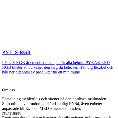
PY L-S-RGB
PY L-S-RGB är en enhet med ljus för alla behov! PYRA® LED
RGB tillåter att du väljer den färg du behöver. Håll dig flexibel och
håll ner ditt antal av produkter till ett minimum!
Om oss
Försäljning av blixtljus och sirener på den nordiska marknaden.
Stort utbud av larmdon godkända enligt EN54, även enheter
anpassade till Ex- och MED-klassade områden.
Nyhetsbrev
Registrera dig till vårt nyhetsbrev för alla nyheter, info samt tips &