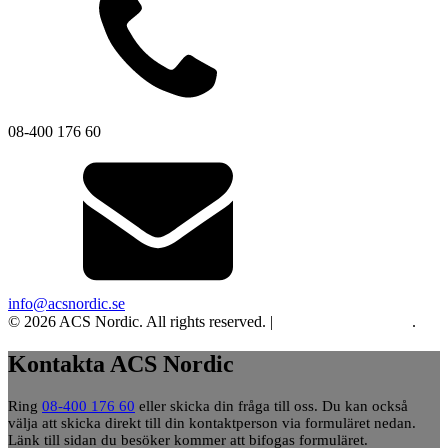
08-400 176 60
info@acsnordic.se
© 2026 ACS Nordic. All rights reserved. |
Integritet och cookies
.
Kontakta ACS Nordic
Ring
08-400 176 60
eller skicka din fråga till oss. Du kan också
välja att skicka direkt till din kontaktperson via formuläret nedan.
Länk till sidan du besöker kommer att bifogas formuläret.