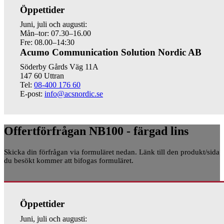
Öppettider
Juni, juli och augusti:
Mån–tor: 07.30–16.00
Fre: 08.00–14:30
Acumo Communication Solution Nordic AB
Söderby Gårds Väg 11A
147 60 Uttran
Tel:
08-400 176 60
E-post:
info@acsnordic.se
Offertförfrågan NB100 - färgad lins
Skicka din förfrågan via formuläret nedan. Länk till den produkt/sida
du besökt kommer att bifogas formuläret.
Öppettider
Juni, juli och augusti: