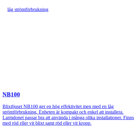
låg strömförbrukning
NB100
Blixtljuset NB100 ger en hög effektivitet men med en låg
strömförbrukning. Enheten är kompakt och enkel att installera.
Larmdonet passar bra att använda i många olika installationer. Finns
med röd eller vit blixt samt röd eller vit kropp.