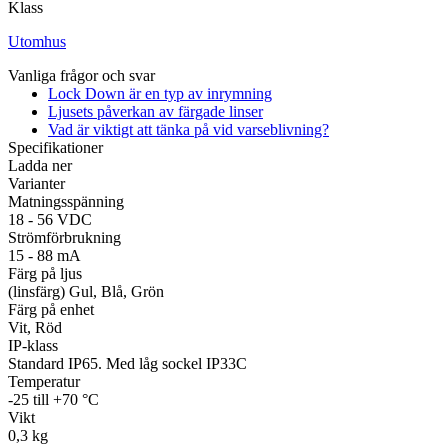
Klass
Utomhus
Övrigt
Vanliga frågor och svar
Tillbehör
LED-indikatorer
Detektorer
MED-klassade
Lock Down är en typ av inrymning
Larmkommunikation
Strömförsörjning
Ljusets påverkan av färgade linser
Vad är viktigt att tänka på vid varseblivning?
Specifikationer
Ladda ner
Varianter
Matningsspänning
18 - 56 VDC
Strömförbrukning
15 - 88 mA
Färg på ljus
(linsfärg) Gul, Blå, Grön
Färg på enhet
Vit, Röd
IP-klass
Standard IP65. Med låg sockel IP33C
Temperatur
-25 till +70 °C
Vikt
0,3 kg