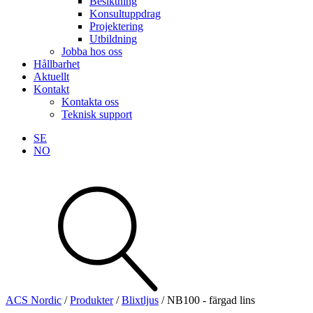
Besiktning
Konsultuppdrag
Projektering
Utbildning
Jobba hos oss
Hållbarhet
Aktuellt
Kontakt
Kontakta oss
Teknisk support
SE
NO
Sök
produkter
Visa allt
Se alla kategorier
Se alla produkter
ACS Nordic
/
Produkter
/
Blixtljus
/
NB100 - färgad lins