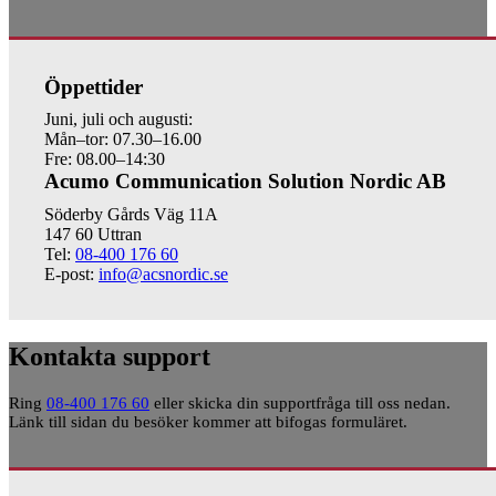
Öppettider
Juni, juli och augusti:
Mån–tor: 07.30–16.00
Fre: 08.00–14:30
Acumo Communication Solution Nordic AB
Söderby Gårds Väg 11A
147 60 Uttran
Tel:
08-400 176 60
E-post:
info@acsnordic.se
Kontakta support
Ring
08-400 176 60
eller skicka din supportfråga till oss nedan.
Länk till sidan du besöker kommer att bifogas formuläret.