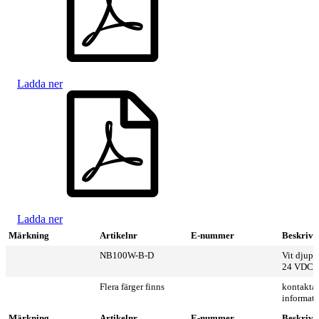
Ladda ner
Ladda ner
Märkning
Artikelnr
E-nummer
Beskrivn
NB100W-B-D
Vit djup b
24 VDC
Flera färger finns
kontakta 
informati
Märkning
Artikelnr
E-nummer
Beskrivn