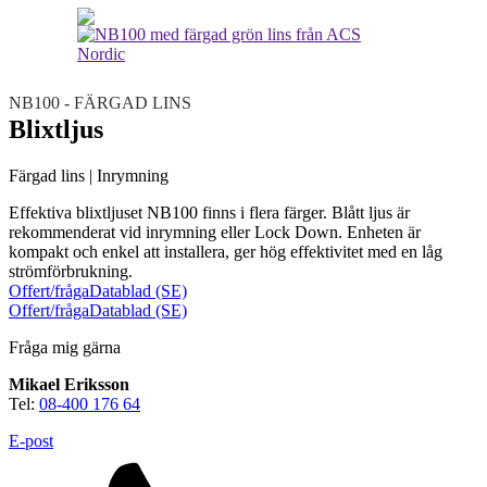
Teknisk support
Offertförfrågan
NB100 - FÄRGAD LINS
Blixtljus
Färgad lins | Inrymning
Effektiva blixtljuset NB100 finns i flera färger. Blått ljus är
rekommenderat vid inrymning eller Lock Down. Enheten är
Brand
kompakt och enkel att installera, ger hög effektivitet med en låg
Blixtljus
Sirener
Kombinerade enheter
strömförbrukning.
Larmsystem
Larmklockor
MED-klassade
Offert/fråga
Datablad (SE)
Offert/fråga
Datablad (SE)
Fråga mig gärna
Mikael Eriksson
Tel:
08-400 176 64
E-post
Säkerhet
Blixtljus