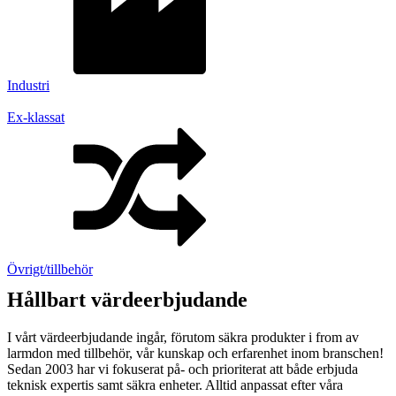
Övrigt
Tillbehör
LED-indikatorer
Detektorer
MED-klassade
Industri
Larmkommunikation
Strömförsörjning
Ex-klassat
Övrigt/tillbehör
Hållbart värdeerbjudande
I vårt värdeerbjudande ingår, förutom säkra produkter i from av
larmdon med tillbehör, vår kunskap och erfarenhet inom branschen!
Sedan 2003 har vi fokuserat på- och prioriterat att både erbjuda
teknisk expertis samt säkra enheter. Alltid anpassat efter våra