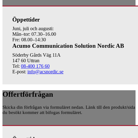
Öppettider
Juni, juli och augusti:
Mån–tor: 07.30–16.00
Fre: 08.00–14:30
Acumo Communication Solution Nordic AB
Söderby Gårds Väg 11A
147 60 Uttran
Tel:
08-400 176 60
E-post:
info@acsnordic.se
Offertförfrågan
Skicka din förfrågan via formuläret nedan. Länk till den produkt/sida
du besökt kommer att bifogas formuläret.