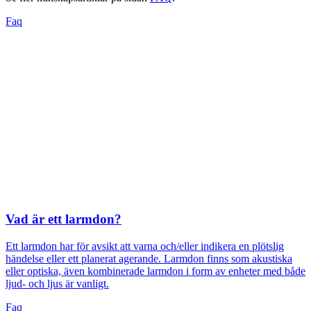
Faq
Vad är ett larmdon?
Ett larmdon har för avsikt att varna och/eller indikera en plötslig
händelse eller ett planerat agerande. Larmdon finns som akustiska
eller optiska, även kombinerade larmdon i form av enheter med både
ljud- och ljus är vanligt.
Faq