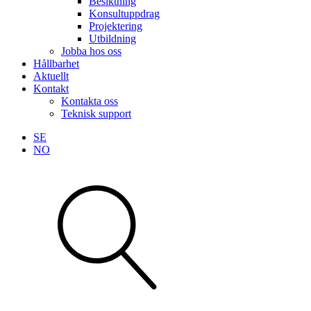
Besiktning
Konsultuppdrag
Projektering
Utbildning
Jobba hos oss
Hållbarhet
Aktuellt
Kontakt
Kontakta oss
Teknisk support
SE
NO
Sök
produkter
Visa allt
Se alla kategorier
Se alla produkter