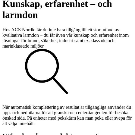
Kunskap, erfarenhet – och
Teknisk support
Offertförfrågan
larmdon
Hos ACS Nordic får du inte bara tillgång till ett stort utbud av
kvalitativa larmdon – du får även vår kunskap och erfarenhet inom
lösningar för brand, säkerhet, industri samt ex-klassade och
marinklassade miljöer.
Brand
Blixtljus
Sirener
Kombinerade enheter
Larmsystem
Larmklockor
MED-klassade
Sök
efter:
När automatisk komplettering av resultat är tillgängliga använder du
upp- och nedpilarna för att granska och enter-tangenten för besöka
önskad sida. På enheter med pekskärm kan man peka eller svepa för
att välja innehåll.
Säkerhet
Blixtljus