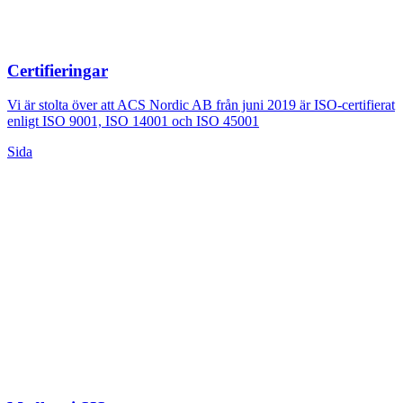
Certifieringar
Vi är stolta över att ACS Nordic AB från juni 2019 är ISO-certifierat
enligt ISO 9001, ISO 14001 och ISO 45001
Sida