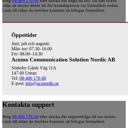
Ring
08-400 176 60
eller skicka din fråga till oss. Du kan också
välja att skicka direkt till din kontaktperson via formuläret nedan.
Länk till sidan du besöker kommer att bifogas formuläret.
Öppettider
Juni, juli och augusti:
Mån–tor: 07.30–16.00
Fre: 08.00–14:30
Acumo Communication Solution Nordic AB
Söderby Gårds Väg 11A
147 60 Uttran
Tel:
08-400 176 60
E-post:
info@acsnordic.se
Kontakta support
Ring
08-400 176 60
eller skicka din supportfråga till oss nedan.
Länk till sidan du besöker kommer att bifogas formuläret.