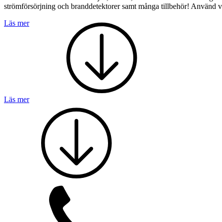
strömförsörjning och branddetektorer samt många tillbehör! Använd vår f
Läs mer
Brand
Blixtljus
Sirener
Kombinerade enheter
Larmsystem
Larmklockor
MED-klassade
Läs mer
Säkerhet
Blixtljus
Sirener
Kombinerade enheter
Larmsystem