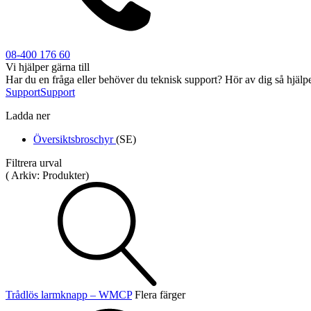
08-400 176 60
Vi hjälper gärna till
Industri
Har du en fråga eller behöver du teknisk support? Hör av dig så hjälpe
Blixtljus
Support
Support
Sirener
Kombinerade enheter
Larmsystem
Ladda ner
Ex-klassade
Blixtljus
Sirener
Översiktsbroschyr
(SE)
Kombinerade enheter
Filtrera urval
Detektorer
(
Arkiv:
Produkter
)
Larmklockor
Tillbehör
Trådlös larmknapp – WMCP
Flera färger
Övrigt