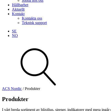
Jobba hos oss
Hållbarhet
Aktuellt
Kontakt
Kontakta oss
Teknisk support
SE
NO
Sök
produkter
Visa allt
Se alla kategorier
Se alla produkter
ACS Nordic
/
Produkter
Teknisk support
Produkter
Offertförfrågan
I vårt breda sortiment av blixtljus, sirener, indikatorer med mera i