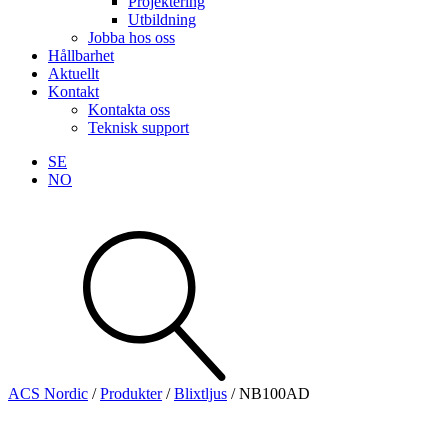
Projektering
Utbildning
Jobba hos oss
Hållbarhet
Aktuellt
Kontakt
Kontakta oss
Teknisk support
SE
NO
Sök
produkter
Visa allt
Se alla kategorier
Se alla produkter
ACS Nordic
/
Produkter
/
Blixtljus
/
NB100AD
Teknisk support
Offertförfrågan