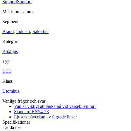
Support
Support
Mer inom samma
Segment
Brand
,
Industri
,
Säkerhet
Kategori
Industri
Blixtljus
Blixtljus
Sirener
Kombinerade enheter
Larmsystem
Typ
Ex-klassade
Blixtljus
Sirener
LED
Kombinerade enheter
Detektorer
Klass
Larmklockor
Tillbehör
Utomhus
Vanliga frågor och svar
Vad är viktigt att tänka på vid varseblivning?
Standard EN54-23
Ljusets påverkan av färgade linser
Specifikationer
Ladda ner