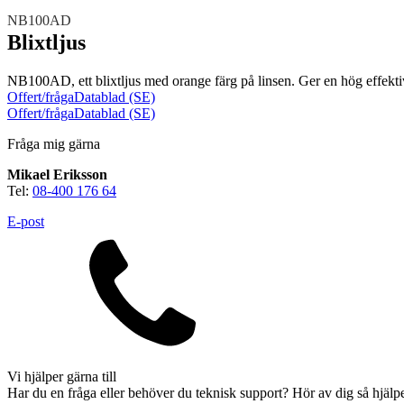
NB100AD
Blixtljus
NB100AD, ett blixtljus med orange färg på linsen. Ger en hög effektiv
Offert/fråga
Datablad (SE)
Offert/fråga
Datablad (SE)
Fråga mig gärna
Brand
Mikael Eriksson
Blixtljus
Sirener
Kombinerade enheter
Tel:
08-400 176 64
Larmsystem
Larmklockor
MED-klassade
E-post
Säkerhet
Blixtljus
Vi hjälper gärna till
Sirener
Kombinerade enheter
Larmsystem
Har du en fråga eller behöver du teknisk support? Hör av dig så hjälpe