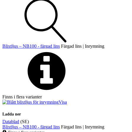
Övrigt
Tillbehör
LED-indikatorer
Detektorer
MED-klassade
Larmkommunikation
Strömförsörjning
Blixtljus – NB100 - färgad lins
Färgad lins | Inrymning
Finns i flera varianter
Visa
Ladda ner
Datablad
(SE)
Blixtljus – NB100 - färgad lins
Färgad lins | Inrymning