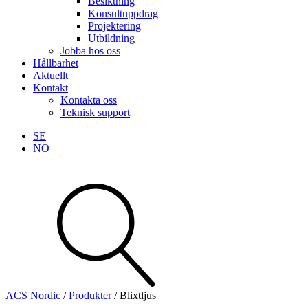
Besiktning
Konsultuppdrag
Projektering
Utbildning
Jobba hos oss
Hållbarhet
Aktuellt
Kontakt
Kontakta oss
Teknisk support
SE
NO
Sök
produkter
Visa allt
Se alla kategorier
Se alla produkter
ACS Nordic
/
Produkter
/
Blixtljus