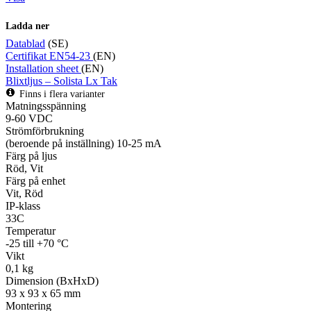
Ladda ner
Datablad
(SE)
Certifikat EN54-23
(EN)
Installation sheet
(EN)
Blixtljus – Solista Lx Tak
Finns i flera varianter
Matningsspänning
9-60 VDC
Strömförbrukning
(beroende på inställning) 10-25 mA
Färg på ljus
Röd, Vit
Färg på enhet
Vit, Röd
IP-klass
33C
Temperatur
-25 till +70 °C
Vikt
0,1 kg
Dimension (BxHxD)
93 x 93 x 65 mm
Montering