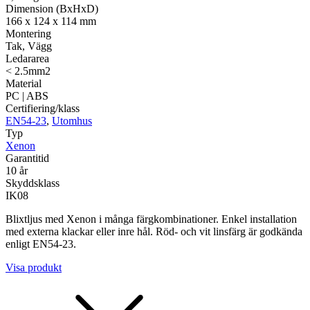
Dimension (BxHxD)
166 x 124 x 114 mm
Montering
Tak, Vägg
Ledararea
< 2.5mm2
Material
PC | ABS
Certifiering/klass
EN54-23
,
Utomhus
Typ
Xenon
Garantitid
10 år
Skyddsklass
IK08
Blixtljus med Xenon i många färgkombinationer. Enkel installation
med externa klackar eller inre hål. Röd- och vit linsfärg är godkända
enligt EN54-23.
Visa produkt