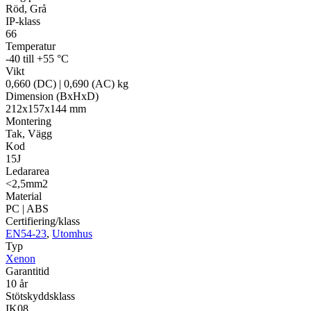
Röd, Grå
IP-klass
66
Temperatur
-40 till +55 °C
Vikt
0,660 (DC) | 0,690 (AC) kg
Dimension (BxHxD)
212x157x144 mm
Montering
Tak, Vägg
Kod
15J
Ledararea
<2,5mm2
Material
PC | ABS
Certifiering/klass
EN54-23
,
Utomhus
Typ
Xenon
Garantitid
10 år
Stötskyddsklass
IK08