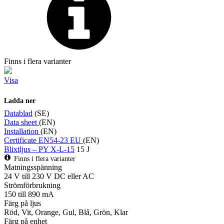
Finns i flera varianter
Visa
Ladda ner
Datablad
(SE)
Data sheet
(EN)
Installation
(EN)
Certificate EN54-23 EU
(EN)
Blixtljus – PY X-L-15
15 J
Finns i flera varianter
Matningsspänning
24 V till 230 V DC eller AC
Strömförbrukning
150 till 890 mA
Färg på ljus
Röd, Vit, Orange, Gul, Blå, Grön, Klar
Färg på enhet