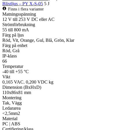
Blixtljus – PY X-S-05
5 J
Finns i flera varianter
Matningsspänning
12 V till 253 V DC eller AC
Strömförbrukning
55 till 800 mA
Färg på ljus
Röd, Vit, Orange, Gul, Blå, Grön, Klar
Färg på enhet
Röd, Grå
IP-klass
66
Temperatur
-40 till +55 °C
Vikt
0,165 VAC. 0,200 VDC kg
Dimension (BxHxD)
110x86x81 mm
Montering
Tak, Vägg
Ledararea
<2,5mm2
Material
PC | ABS
Certifiering/klass