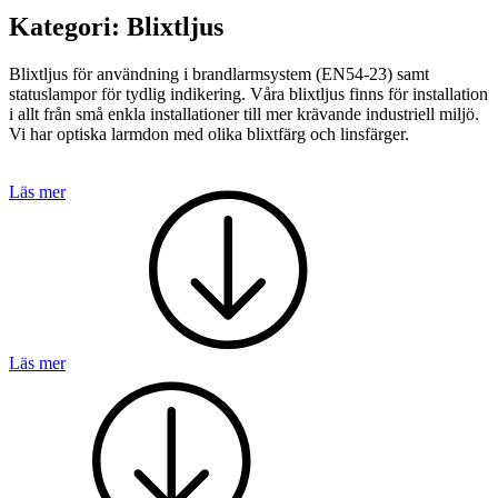
Teknisk support
Kategori:
Blixtljus
Offertförfrågan
Blixtljus för användning i brandlarmsystem (EN54-23) samt
statuslampor för tydlig indikering. Våra blixtljus finns för installation
i allt från små enkla installationer till mer krävande industriell miljö.
Vi har optiska larmdon med olika blixtfärg och linsfärger.
Läs mer
Brand
Blixtljus
Sirener
Kombinerade enheter
Larmsystem
Larmklockor
MED-klassade
Läs mer
Säkerhet
Blixtljus