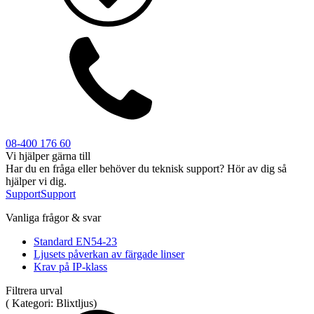
Sirener
Kombinerade enheter
Larmsystem
Industri
Blixtljus
08-400 176 60
Sirener
Kombinerade enheter
Larmsystem
Vi hjälper gärna till
Har du en fråga eller behöver du teknisk support? Hör av dig så
Ex-klassade
hjälper vi dig.
Blixtljus
Sirener
Support
Support
Kombinerade enheter
Detektorer
Vanliga frågor & svar
Larmklockor
Tillbehör
Standard EN54-23
Ljusets påverkan av färgade linser
Krav på IP-klass
Filtrera urval
(
Kategori:
Blixtljus
)