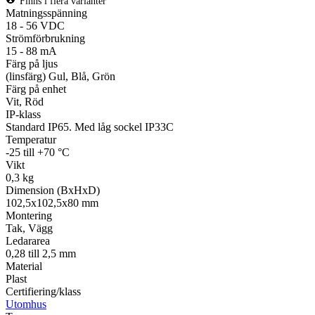
Finns i flera varianter
Matningsspänning
18 - 56 VDC
Strömförbrukning
15 - 88 mA
Färg på ljus
(linsfärg) Gul, Blå, Grön
Färg på enhet
Vit, Röd
IP-klass
Standard IP65. Med låg sockel IP33C
Temperatur
-25 till +70 °C
Vikt
0,3 kg
Dimension (BxHxD)
102,5x102,5x80 mm
Montering
Tak, Vägg
Ledararea
0,28 till 2,5 mm
Material
Plast
Certifiering/klass
Utomhus