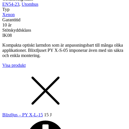
EN54-23
,
Utomhus
Typ
Xenon
Garantitid
10 år
Stötskyddsklass
IK08
Kompakta optiskt larmdon som är anpassningsbart till många olika
applikationer. Blixtljuset PY X-S-05 imponerar även med sin säkra
och enkla montering.
Visa produkt
Blixtljus – PY X-L-15
15 J