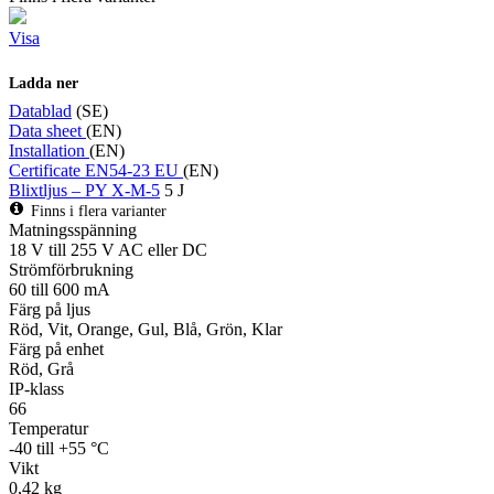
Visa
Ladda ner
Datablad
(SE)
Data sheet
(EN)
Installation
(EN)
Certificate EN54-23 EU
(EN)
Blixtljus – PY X-M-5
5 J
Finns i flera varianter
Matningsspänning
18 V till 255 V AC eller DC
Strömförbrukning
60 till 600 mA
Färg på ljus
Röd, Vit, Orange, Gul, Blå, Grön, Klar
Färg på enhet
Röd, Grå
IP-klass
66
Temperatur
-40 till +55 °C
Vikt
0,42 kg