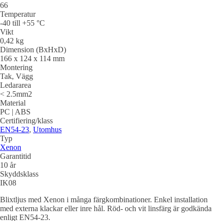
66
Temperatur
-40 till +55 °C
Vikt
0,42 kg
Dimension (BxHxD)
166 x 124 x 114 mm
Montering
Tak, Vägg
Ledararea
< 2.5mm2
Material
PC | ABS
Certifiering/klass
EN54-23
,
Utomhus
Typ
Xenon
Garantitid
10 år
Skyddsklass
IK08
Blixtljus med Xenon i många färgkombinationer. Enkel installation
med externa klackar eller inre hål. Röd- och vit linsfärg är godkända
enligt EN54-23.