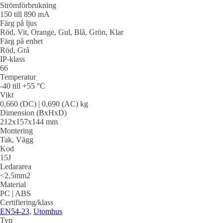
Strömförbrukning
150 till 890 mA
Färg på ljus
Röd, Vit, Orange, Gul, Blå, Grön, Klar
Färg på enhet
Röd, Grå
IP-klass
66
Temperatur
-40 till +55 °C
Vikt
0,660 (DC) | 0,690 (AC) kg
Dimension (BxHxD)
212x157x144 mm
Montering
Tak, Vägg
Kod
15J
Ledararea
<2,5mm2
Material
PC | ABS
Certifiering/klass
EN54-23
,
Utomhus
Typ