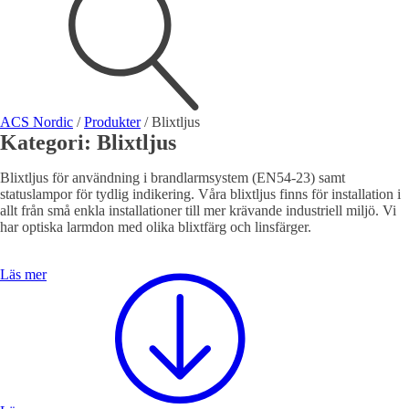
Visa allt
Se alla kategorier
Se alla produkter
ACS Nordic
/
Produkter
/
Blixtljus
Kategori:
Blixtljus
Teknisk support
Offertförfrågan
Blixtljus för användning i brandlarmsystem (EN54-23) samt
statuslampor för tydlig indikering. Våra blixtljus finns för installation i
allt från små enkla installationer till mer krävande industriell miljö. Vi
har optiska larmdon med olika blixtfärg och linsfärger.
Läs mer
Brand
Blixtljus
Sirener
Kombinerade enheter
Larmsystem
Larmklockor
MED-klassade