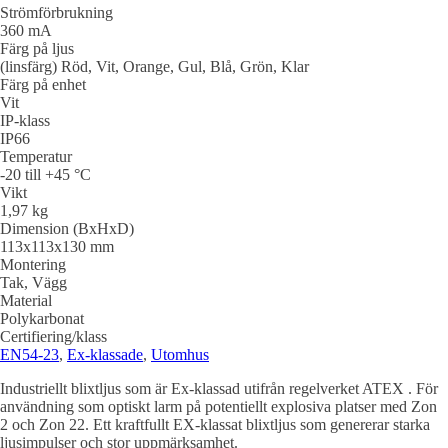
Strömförbrukning
360 mA
Färg på ljus
(linsfärg) Röd, Vit, Orange, Gul, Blå, Grön, Klar
Färg på enhet
Vit
IP-klass
IP66
Temperatur
-20 till +45 °C
Vikt
1,97 kg
Dimension (BxHxD)
113x113x130 mm
Montering
Tak, Vägg
Material
Polykarbonat
Certifiering/klass
EN54-23
,
Ex-klassade
,
Utomhus
Industriellt blixtljus som är Ex-klassad utifrån regelverket ATEX . För
användning som optiskt larm på potentiellt explosiva platser med Zon
2 och Zon 22. Ett kraftfullt EX-klassat blixtljus som genererar starka
ljusimpulser och stor uppmärksamhet.