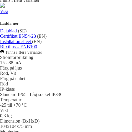
Finns i flera varianter
Visa
Ladda ner
Datablad
(SE)
Certifikat EN54-23
(EN)
Installation sheet
(EN)
Blixtljus – ENB100
Finns i flera varianter
Strömförbrukning
15 - 88 mA
Färg på ljus
Röd, Vit
Färg på enhet
Röd
IP-klass
Standard IP65 | Låg sockel IP33C
Temperatur
-25 till +70 °C
Vikt
0,3 kg
Dimension (BxHxD)
104x104x75 mm
Montering