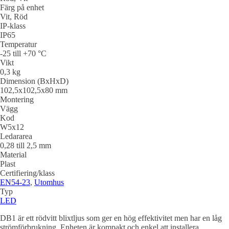
Färg på enhet
Vit, Röd
IP-klass
IP65
Temperatur
-25 till +70 °C
Vikt
0,3 kg
Dimension (BxHxD)
102,5x102,5x80 mm
Montering
Vägg
Kod
W5x12
Ledararea
0,28 till 2,5 mm
Material
Plast
Certifiering/klass
EN54-23
,
Utomhus
Typ
LED
DB1 är ett rödvitt blixtljus som ger en hög effektivitet men har en låg
strömförbrukning. Enheten är kompakt och enkel att installera.