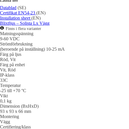
Ladda ner
Datablad
(SE)
Certifikat EN54-23
(EN)
Installation sheet
(EN)
Blixtljus – Solista Lx Vägg
Finns i flera varianter
Matningsspänning
9-60 VDC
Strömförbrukning
(beroende på inställning) 10-25 mA
Färg på ljus
Röd, Vit
Färg på enhet
Vit, Röd
IP-klass
33C
Temperatur
-25 till +70 °C
Vikt
0,1 kg
Dimension (BxHxD)
93 x 93 x 66 mm
Montering
Vägg
Certifiering/klass