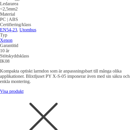
Ledararea
<2,5mm2
Material
PC | ABS
Certifiering/klass
EN54-23
,
Utomhus
Typ
Xenon
Garantitid
10 år
Stötskyddsklass
IK08
Kompakta optiskt larmdon som är anpassningsbart till många olika
applikationer. Blixtljuset PY X-S-05 imponerar även med sin säkra och
enkla montering.
Visa produkt