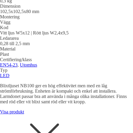
0,3 kg
Dimension
102,5x102,5x80 mm
Montering
Vägg
Kod
Vitt ljus W5x12 | Rött ljus W2,4x9,5
Ledararea
0,28 till 2,5 mm
Material
Plast
Certifiering/klass
EN54-23
,
Utomhus
Typ
LED
Blixtljuset NB100 ger en hög effektivitet men med en låg
strömförbrukning. Enheten är kompakt och enkel att installera.
Larmdonet passar bra att använda i många olika installationer. Finns
med röd eller vit blixt samt röd eller vit kropp.
Visa produkt