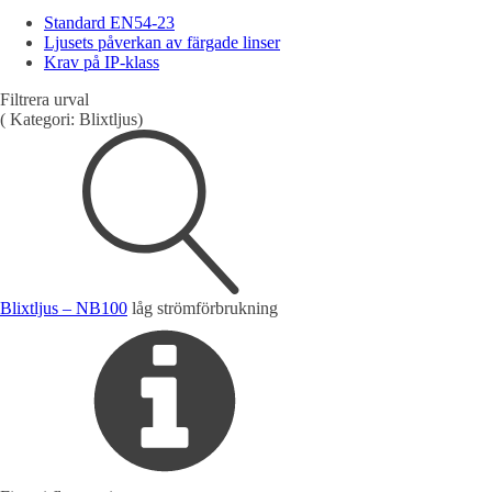
Detektorer
Standard EN54-23
Larmklockor
Ljusets påverkan av färgade linser
Tillbehör
Krav på IP-klass
Filtrera urval
(
Kategori:
Blixtljus
)
Övrigt
Tillbehör
LED-indikatorer
Detektorer
MED-klassade
Larmkommunikation
Strömförsörjning
Blixtljus – NB100
låg strömförbrukning