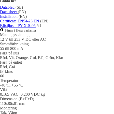
Ladda ner
Datablad
(SE)
Data sheet
(EN)
Installation
(EN)
Certificate EN54-23 EN
(EN)
Blixtljus – PY X-S-05
5 J
Finns i flera varianter
Matningsspänning
12 V till 253 V DC eller AC
Strömförbrukning
55 till 800 mA
Färg på ljus
Röd, Vit, Orange, Gul, Blå, Grön, Klar
Färg på enhet
Röd, Grå
IP-klass
66
Temperatur
-40 till +55 °C
Vikt
0,165 VAC. 0,200 VDC kg
Dimension (BxHxD)
110x86x81 mm
Montering
Tak, Vägg