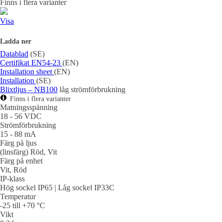
Finns i flera varianter
Visa
Ladda ner
Datablad
(SE)
Certifikat EN54-23
(EN)
Installation sheet
(EN)
Installation
(SE)
Blixtljus – NB100
låg strömförbrukning
Finns i flera varianter
Matningsspänning
18 - 56 VDC
Strömförbrukning
15 - 88 mA
Färg på ljus
(linsfärg) Röd, Vit
Färg på enhet
Vit, Röd
IP-klass
Hög sockel IP65 | Låg sockel IP33C
Temperatur
-25 till +70 °C
Vikt