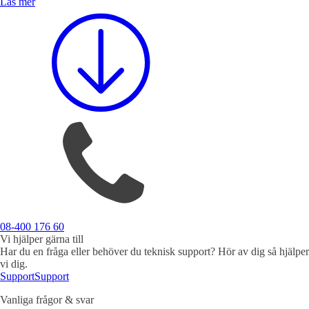
Läs mer
Säkerhet
Blixtljus
Sirener
Kombinerade enheter
Larmsystem
08-400 176 60
Industri
Vi hjälper gärna till
Blixtljus
Har du en fråga eller behöver du teknisk support? Hör av dig så hjälper
Sirener
Kombinerade enheter
Larmsystem
vi dig.
Support
Support
Ex-klassade
Blixtljus
Sirener
Vanliga frågor & svar
Kombinerade enheter