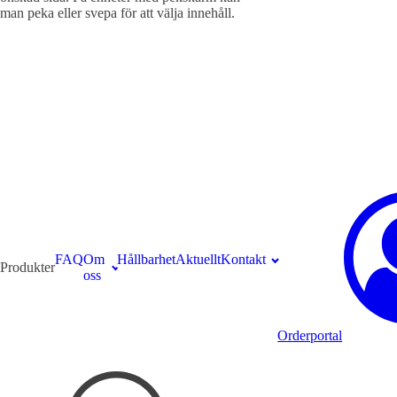
man peka eller svepa för att välja innehåll.
FAQ
Om
Hållbarhet
Aktuellt
Kontakt
Produkter
oss
Orderportal
Sök
produkter