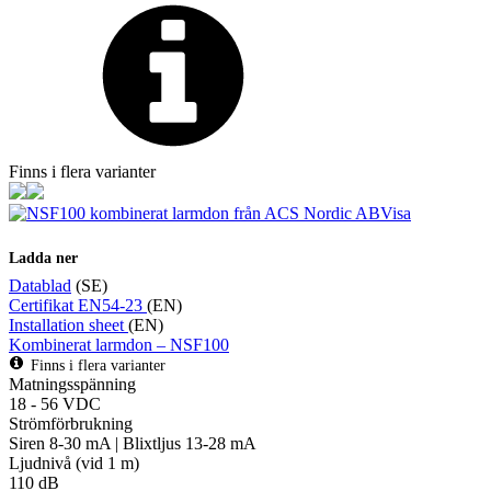
Övrigt
Tillbehör
LED-indikatorer
Detektorer
MED-klassade
Larmkommunikation
Strömförsörjning
Finns i flera varianter
Visa
Ladda ner
Datablad
(SE)
Certifikat EN54-23
(EN)
Installation sheet
(EN)
Kombinerat larmdon – NSF100
Finns i flera varianter
Matningsspänning
18 - 56 VDC
Strömförbrukning
Siren 8-30 mA | Blixtljus 13-28 mA
Ljudnivå (vid 1 m)
110 dB