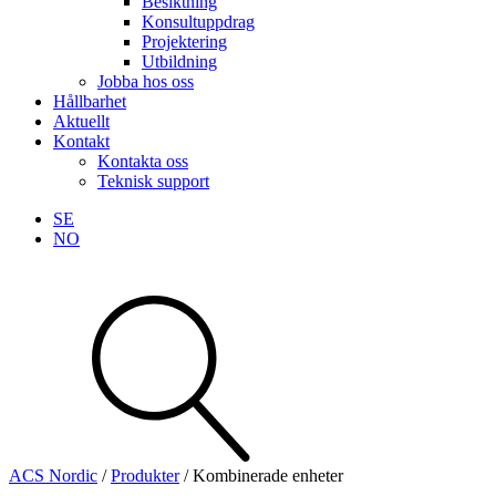
Besiktning
Konsultuppdrag
Projektering
Utbildning
Jobba hos oss
Hållbarhet
Aktuellt
Kontakt
Kontakta oss
Teknisk support
SE
NO
Sök
produkter
Visa allt
Se alla kategorier
Se alla produkter
ACS Nordic
/
Produkter
/
Kombinerade enheter