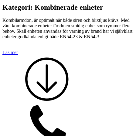
Teknisk support
Kategori:
Kombinerade enheter
Offertförfrågan
Kombilarmdon, är optimalt när både siren och blixtljus krävs. Med
våra kombinerade enheter får du en smidig enhet som rymmer flera
behov. Skall enheten användas för varning av brand har vi självklart
enheter godkända enligt både EN54-23 & EN54-3.
Läs mer
Brand
Blixtljus
Sirener
Kombinerade enheter
Larmsystem
Larmklockor
MED-klassade
Säkerhet
Blixtljus