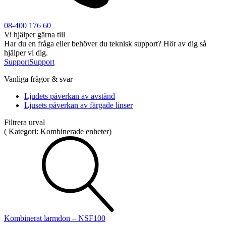
Sirener
Kombinerade enheter
Larmsystem
08-400 176 60
Vi hjälper gärna till
Har du en fråga eller behöver du teknisk support? Hör av dig så
hjälper vi dig.
Support
Support
Vanliga frågor & svar
Industri
Ljudets påverkan av avstånd
Blixtljus
Ljusets påverkan av färgade linser
Sirener
Kombinerade enheter
Larmsystem
Filtrera urval
Ex-klassade
(
Kategori:
Kombinerade enheter
)
Blixtljus
Sirener
Kombinerade enheter
Detektorer
Larmklockor
Tillbehör
Kombinerat larmdon – NSF100