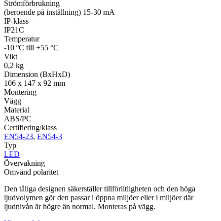
Strömförbrukning
(beroende på inställning) 15-30 mA
IP-klass
IP21C
Temperatur
-10 ºC till +55 °C
Vikt
0,2 kg
Dimension (BxHxD)
106 x 147 x 92 mm
Montering
Vägg
Material
ABS/PC
Certifiering/klass
EN54-23
,
EN54-3
Typ
LED
Övervakning
Omvänd polaritet
Den tåliga designen säkerställer tillförlitligheten och den höga
ljudvolymen gör den passar i öppna miljöer eller i miljöer där
ljudnivån är högre än normal. Monteras på vägg.