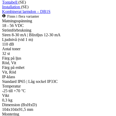
Tontabell
(SE)
Installation
(SE)
Kombinerat larmdon – DB1S
Finns i flera varianter
Matningsspänning
18 - 56 VDC
Strömförbrukning
Siren 8-30 mA | Blixtljus 12-30 mA
Ljudnivå (vid 1 m)
110 dB
Antal toner
32 st
Färg på ljus
Röd, Vit
Färg på enhet
Vit, Röd
IP-klass
Standard IP65 | Låg sockel IP33C
Temperatur
-25 till +70 °C
Vikt
0,3 kg
Dimension (BxHxD)
104x104x91,5 mm
Montering