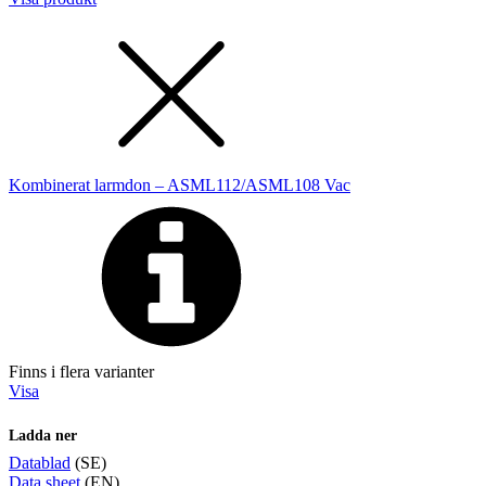
Kombinerat larmdon – ASML112/ASML108 Vac
Finns i flera varianter
Visa
Ladda ner
Datablad
(SE)
Data sheet
(EN)