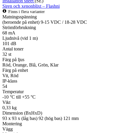
Installation sheet
(SE)
Siren och xenonblixt – Flashni
Finns i flera varianter
Matningsspänning
(beroende på enhet) 9-15 VDC / 18-28 VDC
Strömförbrukning
68 mA
Ljudnivå (vid 1 m)
101 dB
Antal toner
32 st
Färg på ljus
Röd, Orange, Blå, Grön, Klar
Färg på enhet
Vit, Röd
IP-klass
54
Temperatur
-10 °C till +55 °C
Vikt
0,33 kg
Dimension (BxHxD)
93 x 93 x (låg bas) 92 (hög bas) 121 mm
Montering
Vägg