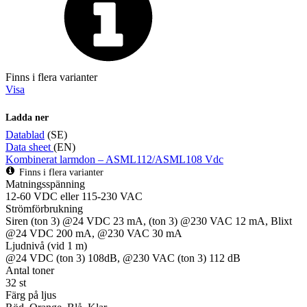
Finns i flera varianter
Visa
Ladda ner
Datablad
(SE)
Data sheet
(EN)
Kombinerat larmdon – ASML112/ASML108 Vdc
Finns i flera varianter
Matningsspänning
12-60 VDC eller 115-230 VAC
Strömförbrukning
Siren (ton 3) @24 VDC 23 mA, (ton 3) @230 VAC 12 mA, Blixt
@24 VDC 200 mA, @230 VAC 30 mA
Ljudnivå (vid 1 m)
@24 VDC (ton 3) 108dB, @230 VAC (ton 3) 112 dB
Antal toner
32 st
Färg på ljus