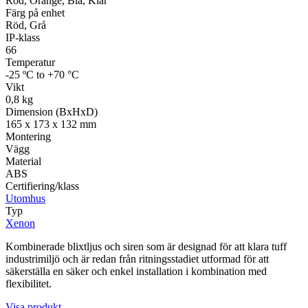
Röd, Orange, Blå, Klar
Färg på enhet
Röd, Grå
IP-klass
66
Temperatur
-25 ºC to +70 °C
Vikt
0,8 kg
Dimension (BxHxD)
165 x 173 x 132 mm
Montering
Vägg
Material
ABS
Certifiering/klass
Utomhus
Typ
Xenon
Kombinerade blixtljus och siren som är designad för att klara tuff
industrimiljö och är redan från ritningsstadiet utformad för att
säkerställa en säker och enkel installation i kombination med
flexibilitet.
Visa produkt