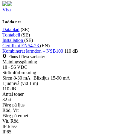
Visa
Ladda ner
Datablad
(SE)
Tontabell
(SE)
Installation
(SE)
Certifikat EN54-23
(EN)
Kombinerat larmdon – NSB100
110 dB
Finns i flera varianter
Matningsspänning
18 - 56 VDC
Strömförbrukning
Siren 8-30 mA | Blixtljus 15-90 mA
Ljudnivå (vid 1 m)
110 dB
Antal toner
32 st
Färg på ljus
Röd, Vit
Färg på enhet
Vit, Röd
IP-klass
IP65