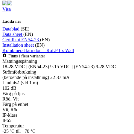
Visa
Ladda ner
Datablad
(SE)
Data sheet
(EN)
Certifikat EN54-23
(EN)
Installation sheet
(EN)
Kombinerat larmdon – RoLP Lx Wall
Finns i flera varianter
Matningsspänning
18-28 VDC | (EN54-23) 9-15 VDC | (EN54-23) 9-28 VDC
Strömförbrukning
(beroende på inställning) 22-37 mA
Ljudnivå (vid 1 m)
102 dB
Färg på ljus
Röd, Vit
Färg på enhet
Vit, Röd
IP-klass
IP65
Temperatur
-25 ºC till +70 °C