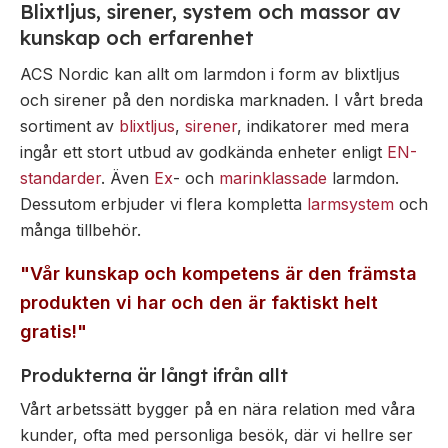
Blixtljus, sirener, system och massor av
Övrigt
kunskap och erfarenhet
Industri
Ex-
Tillbehör
klassade
ACS Nordic kan allt om larmdon i form av blixtljus
Blixtljus
LED-
och sirener på den nordiska marknaden. I vårt breda
indikatorer
Sirener
Blixtljus
sortiment av
blixtljus
,
sirener
, indikatorer med mera
Detektorer
Kombinerade
Sirener
ingår ett stort utbud av godkända enheter enligt
EN-
enheter
MED-
Kombinerade
standarder
. Även
Ex
- och
marinklassade
larmdon.
klassade
Larmsystem
enheter
Dessutom erbjuder vi flera kompletta
larmsystem
och
Larmkommunikation
Detektorer
många tillbehör.
Strömförsörjning
Larmklockor
"Vår kunskap och kompetens är den främsta
Tillbehör
produkten vi har och den är faktiskt helt
gratis!"
Produkterna är långt ifrån allt
Vårt arbetssätt bygger på en nära relation med våra
kunder, ofta med personliga besök, där vi hellre ser