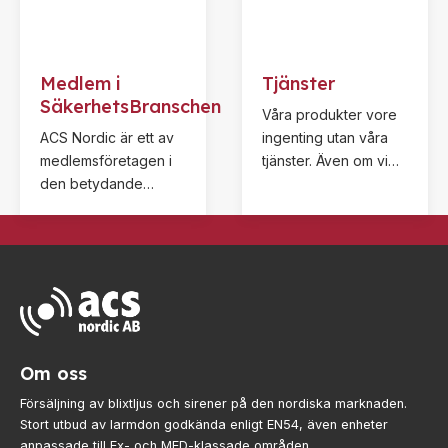
Medlem i
Tjänster
SäkerhetsBranschen
Våra produkter vore
ACS Nordic är ett av
ingenting utan våra
medlemsföretagen i
tjänster. Även om vi
den betydande
vet att du besitter stor
föreningen
kunskap, många
SäkerhetsBranschen.
önskemål och lång
erfarenhet så tror vi
att vi kan hjälpa dig till
en ännu bättre
lösning genom att
snacka lite. Testa oss!
Om oss
Försäljning av blixtljus och sirener på den nordiska marknaden.
Stort utbud av larmdon godkända enligt EN54, även enheter
anpassade till Ex- och MED-klassade områden.