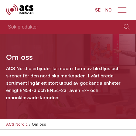
SE
NO
Sök
produkter
Brand
Visa allt
Säkerhet
Blixtljus
Om oss
Se alla
Blixtljus
Sirener
ACS Nordic erbjuder larmdon i form av blixtljus och
kategorier
Sirener
Kombinerade
sirener för den nordiska marknaden. I vårt breda
Se alla
enheter
Kombinerade
sortiment ingår ett stort utbud av godkända enheter
produkter
enheter
Larmsystem
enligt EN54-3 och EN54-23, även Ex- och
Larmsystem
Larmklockor
marinklassade larmdon.
Teknisk
MED-
support
klassade
Offertförfrågan
ACS Nordic
/
Om oss