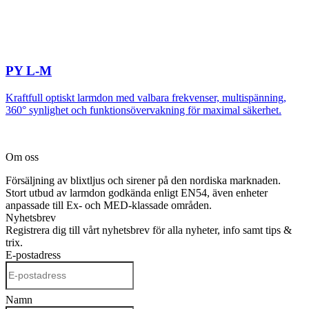
PY L-M
Kraftfull optiskt larmdon med valbara frekvenser, multispänning,
360° synlighet och funktionsövervakning för maximal säkerhet.
Om oss
Försäljning av blixtljus och sirener på den nordiska marknaden.
Stort utbud av larmdon godkända enligt EN54, även enheter
anpassade till Ex- och MED-klassade områden.
Nyhetsbrev
Registrera dig till vårt nyhetsbrev för alla nyheter, info samt tips &
trix.
E-postadress
Namn