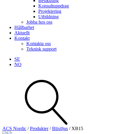
Besiktning
Konsultuppdrag
Projektering
Utbildning
Jobba hos oss
Hållbarhet
Aktuellt
Kontakt
Kontakta oss
Teknisk support
SE
NO
Sök
produkter
Visa allt
Se alla kategorier
Se alla produkter
ACS Nordic
/
Produkter
/
Blixtljus
/
XB15