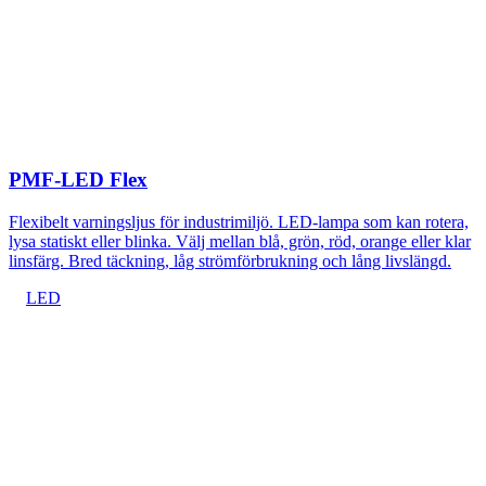
PMF-LED Flex
Flexibelt varningsljus för industrimiljö. LED-lampa som kan rotera,
lysa statiskt eller blinka. Välj mellan blå, grön, röd, orange eller klar
linsfärg. Bred täckning, låg strömförbrukning och lång livslängd.
LED