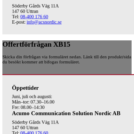
Söderby Gårds Väg 11A
147 60 Uttran
Tel:
08-400 176 60
E-post:
info@acsnordic.se
Offertförfrågan XB15
Skicka din förfrågan via formuläret nedan. Länk till den produkt/sida
du besökt kommer att bifogas formuläret.
Öppettider
Juni, juli och augusti:
Mån–tor: 07.30–16.00
Fre: 08.00–14:30
Acumo Communication Solution Nordic AB
Söderby Gårds Väg 11A
147 60 Uttran
Tel:
08-400 176 60