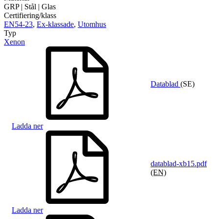
GRP | Stål | Glas
Certifiering/klass
EN54-23
,
Ex-klassade
,
Utomhus
Typ
Xenon
Datablad
(SE)
Ladda ner
datablad-xb15.pdf
(EN)
Ladda ner