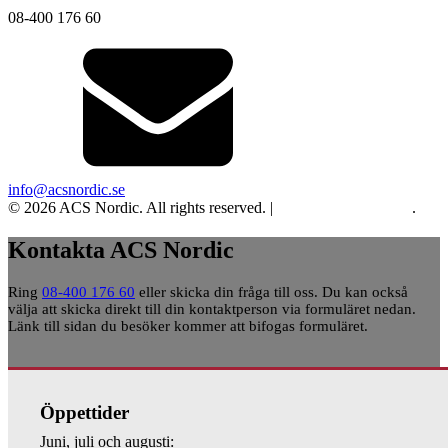
08-400 176 60
info@acsnordic.se
© 2026 ACS Nordic. All rights reserved. |
Integritet och cookies
.
Kontakta ACS Nordic
Ring
08-400 176 60
eller skicka din fråga till oss. Du kan också
välja att skicka direkt till din kontaktperson via formuläret nedan.
Länk till sidan du besöker kommer att bifogas formuläret.
Öppettider
Juni, juli och augusti: