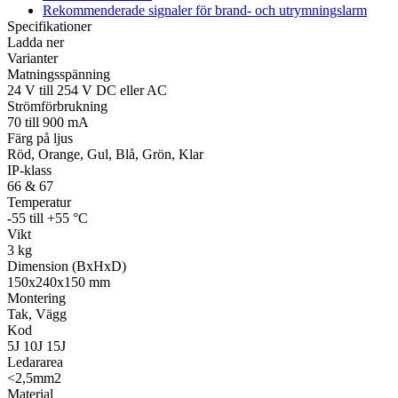
Rekommenderade signaler för brand- och utrymningslarm
Specifikationer
Ladda ner
Varianter
Övrigt
Matningsspänning
Tillbehör
LED-indikatorer
Detektorer
MED-klassade
24 V till 254 V DC eller AC
Larmkommunikation
Strömförsörjning
Strömförbrukning
70 till 900 mA
Färg på ljus
Röd, Orange, Gul, Blå, Grön, Klar
IP-klass
66 & 67
Temperatur
-55 till +55 °C
Vikt
3 kg
Dimension (BxHxD)
150x240x150 mm
Montering
Tak, Vägg
Kod
5J 10J 15J
Ledararea
<2,5mm2
Material