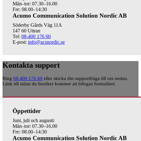
Mån–tor: 07.30–16.00
Fre: 08.00–14:30
Acumo Communication Solution Nordic AB
Söderby Gårds Väg 11A
147 60 Uttran
Tel:
08-400 176 60
E-post:
info@acsnordic.se
Kontakta support
Ring
08-400 176 60
eller skicka din supportfråga till oss nedan.
Länk till sidan du besöker kommer att bifogas formuläret.
Öppettider
Juni, juli och augusti:
Mån–tor: 07.30–16.00
Fre: 08.00–14:30
Acumo Communication Solution Nordic AB