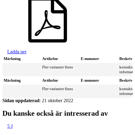
Ladda ner
Märkning
Artikelnr
E-nummer
Beskrivn
Fler varianter finns
kontakta 
informat
Märkning
Artikelnr
E-nummer
Beskrivn
Fler varianter finns
kontakta 
informat
Sidan uppdaterad
: 21 oktober 2022
Du kanske också är intresserad av
5 J