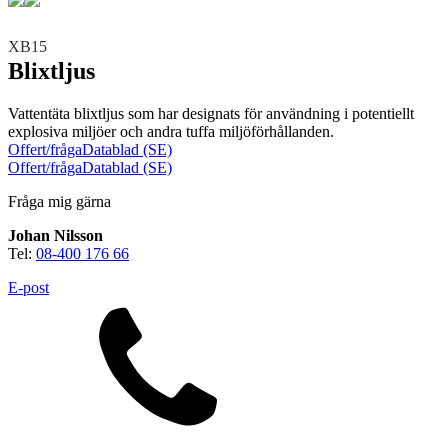
Teknisk support
Offertförfrågan
XB15
Blixtljus
Vattentäta blixtljus som har designats för användning i potentiellt
explosiva miljöer och andra tuffa miljöförhållanden.
Offert/fråga
Datablad (SE)
Offert/fråga
Datablad (SE)
Fråga mig gärna
Brand
Blixtljus
Sirener
Kombinerade enheter
Johan Nilsson
Larmsystem
Larmklockor
MED-klassade
Tel:
08-400 176 66
E-post
Säkerhet
Blixtljus