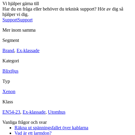
Sirener
Kombinerade enheter
Larmsystem
Vi hjälper gärna till
Har du en fråga eller behöver du teknisk support? Hör av dig så
hjälper vi dig.
Support
Support
Mer inom samma
Segment
Brand
,
Ex-klassade
Industri
Blixtljus
Kategori
Sirener
Kombinerade enheter
Larmsystem
Blixtljus
Ex-klassade
Typ
Blixtljus
Sirener
Kombinerade enheter
Xenon
Detektorer
Larmklockor
Klass
Tillbehör
EN54-23
,
Ex-klassade
,
Utomhus
Vanliga frågor och svar
Räkna ut spänningsfallet över kablarna
Vad är ett larmdon?