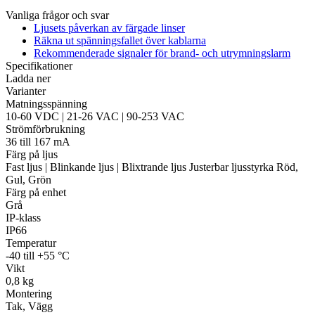
Vanliga frågor och svar
Ljusets påverkan av färgade linser
Räkna ut spänningsfallet över kablarna
Övrigt
Rekommenderade signaler för brand- och utrymningslarm
Tillbehör
LED-indikatorer
Detektorer
MED-klassade
Specifikationer
Larmkommunikation
Strömförsörjning
Ladda ner
Varianter
Matningsspänning
10-60 VDC | 21-26 VAC | 90-253 VAC
Strömförbrukning
36 till 167 mA
Färg på ljus
Fast ljus | Blinkande ljus | Blixtrande ljus Justerbar ljusstyrka Röd,
Gul, Grön
Färg på enhet
Grå
IP-klass
IP66
Temperatur
-40 till +55 °C
Vikt
0,8 kg
Montering
Tak, Vägg