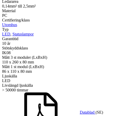
Ledararea
0,14mm² till 2,5mm²
Material
PC
Certifiering/klass
Utomhus
Typ
LED
,
Statuslampor
Garantitid
10 år
Stötskyddsklass
IK08
Mått 3 st moduler (LxBxH)
110 x 260 x 80 mm
Mått 1 st modul (LxBxH)
86 x 110 x 80 mm
Ljuskälla
LED
Livslängd ljuskälla
> 50000 timmar
Datablad
(SE)