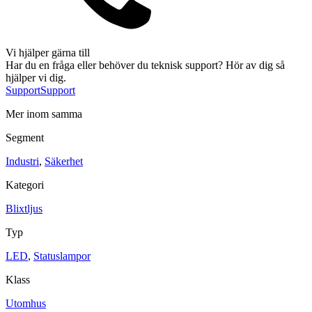
Sirener
Kombinerade enheter
Larmsystem
Vi hjälper gärna till
Har du en fråga eller behöver du teknisk support? Hör av dig så
hjälper vi dig.
Support
Support
Mer inom samma
Industri
Segment
Blixtljus
Sirener
Kombinerade enheter
Larmsystem
Industri
,
Säkerhet
Ex-klassade
Kategori
Blixtljus
Sirener
Kombinerade enheter
Blixtljus
Detektorer
Larmklockor
Typ
Tillbehör
LED
,
Statuslampor
Klass
Utomhus