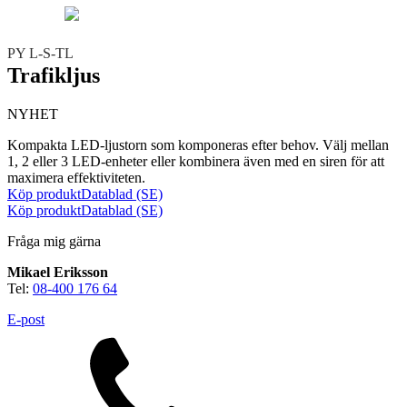
Teknisk support
Offertförfrågan
PY L-S-TL
Trafikljus
NYHET
Kompakta LED-ljustorn som komponeras efter behov. Välj mellan
1, 2 eller 3 LED-enheter eller kombinera även med en siren för att
maximera effektiviteten.
Köp produkt
Datablad (SE)
Brand
Köp produkt
Datablad (SE)
Blixtljus
Sirener
Kombinerade enheter
Larmsystem
Larmklockor
MED-klassade
Fråga mig gärna
Mikael Eriksson
Tel:
08-400 176 64
E-post
Säkerhet
Blixtljus