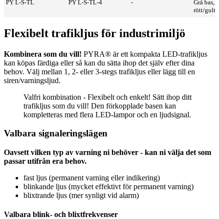
PY L-S-TL
PY L-S-TL-4
-
Grå bas,
rött/gult/
Flexibelt trafikljus för industrimiljö
Kombinera som du vill!
PYRA® är ett kompakta LED-trafikljus
kan köpas färdiga eller så kan du sätta ihop det själv efter dina
behov. Välj mellan 1, 2- eller 3-stegs trafikljus eller lägg till en
siren/varningsljud.
Valfri kombination - Flexibelt och enkelt! Sätt ihop ditt
trafikljus som du vill! Den förkopplade basen kan
kompletteras med flera LED-lampor och en ljudsignal.
Valbara signaleringslägen
Oavsett vilken typ av varning ni behöver - kan ni välja det som
passar utifrån era behov.
fast ljus (permanent varning eller indikering)
blinkande ljus (mycket effektivt för permanent varning)
blixtrande ljus (mer synligt vid alarm)
Valbara blink- och blixtfrekvenser