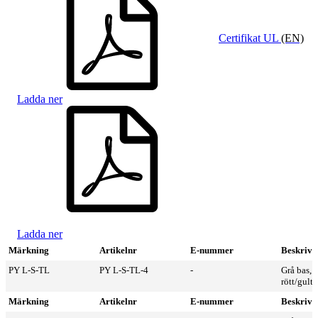
Certifikat UL
(EN)
Ladda ner
Ladda ner
Märkning
Artikelnr
E-nummer
Beskrivn
PY L-S-TL
PY L-S-TL-4
-
Grå bas,
rött/gult/
Märkning
Artikelnr
E-nummer
Beskrivn