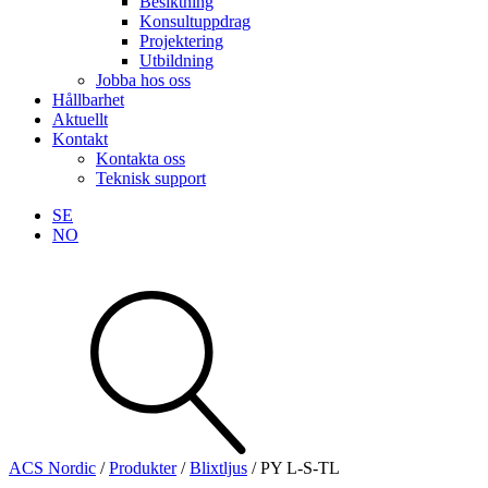
Besiktning
Konsultuppdrag
Projektering
Utbildning
Jobba hos oss
Hållbarhet
Aktuellt
Kontakt
Kontakta oss
Teknisk support
SE
NO
Sök
produkter
Visa allt
Se alla kategorier
Se alla produkter
ACS Nordic
/
Produkter
/
Blixtljus
/
PY L-S-TL