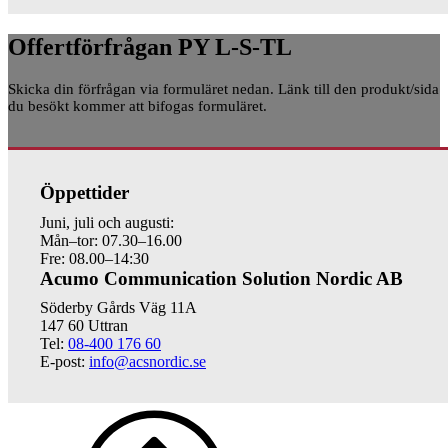
Offertförfrågan PY L-S-TL
Skicka din förfrågan via formuläret nedan. Länk till den produkt/sida
du besökt kommer att bifogas formuläret.
Öppettider
Juni, juli och augusti:
Mån–tor: 07.30–16.00
Fre: 08.00–14:30
Acumo Communication Solution Nordic AB
Söderby Gårds Väg 11A
147 60 Uttran
Tel:
08-400 176 60
E-post:
info@acsnordic.se