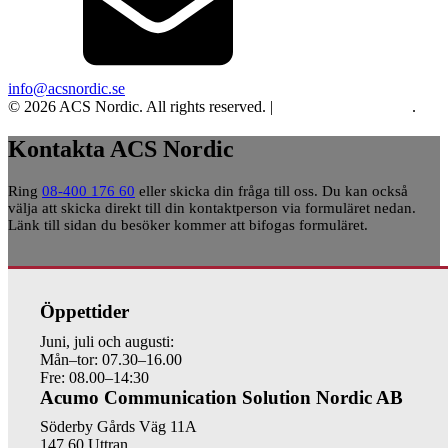
info@acsnordic.se
© 2026 ACS Nordic. All rights reserved. |
Integritet och cookies
.
Kontakta ACS Nordic
Ring
08-400 176 60
eller skicka din fråga till oss. Du kan också
välja att skicka direkt till din kontaktperson via formuläret nedan.
Länk till sidan du besöker kommer att bifogas formuläret.
Öppettider
Juni, juli och augusti:
Mån–tor: 07.30–16.00
Fre: 08.00–14:30
Acumo Communication Solution Nordic AB
Söderby Gårds Väg 11A
147 60 Uttran