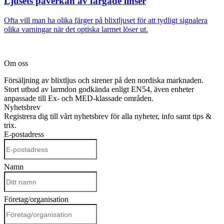
Ljusets påverkan av färgade linser
Ofta vill man ha olika färger på blixtljuset för att tydligt signalera
olika varningar när det optiska larmet löser ut.
Om oss
Försäljning av blixtljus och sirener på den nordiska marknaden.
Stort utbud av larmdon godkända enligt EN54, även enheter
anpassade till Ex- och MED-klassade områden.
Nyhetsbrev
Registrera dig till vårt nyhetsbrev för alla nyheter, info samt tips &
trix.
E-postadress
Namn
Företag/organisation