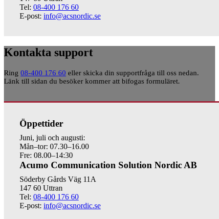
Tel:
08-400 176 60
E-post:
info@acsnordic.se
Kontakta support
Ring
08-400 176 60
eller skicka din supportfråga till oss nedan.
Länk till sidan du besöker kommer att bifogas formuläret.
Öppettider
Juni, juli och augusti:
Mån–tor: 07.30–16.00
Fre: 08.00–14:30
Acumo Communication Solution Nordic AB
Söderby Gårds Väg 11A
147 60 Uttran
Tel:
08-400 176 60
E-post:
info@acsnordic.se