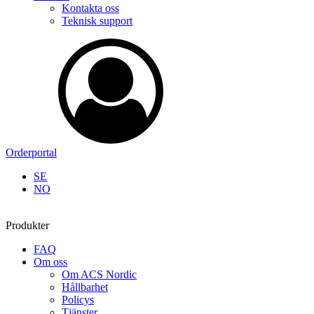
Kontakta oss
Teknisk support
Orderportal
SE
NO
Produkter
FAQ
Om oss
Om ACS Nordic
Hållbarhet
Policys
Tjänster