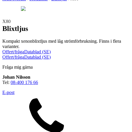
Teknisk support
Offertförfrågan
X80
Blixtljus
Kompakt xenonblixtljus med låg strömförbrukning. Finns i flera
varianter.
Offert/fråga
Datablad (SE)
Offert/fråga
Datablad (SE)
Fråga mig gärna
Brand
Blixtljus
Sirener
Kombinerade enheter
Johan Nilsson
Larmsystem
Larmklockor
MED-klassade
Tel:
08-400 176 66
E-post
Säkerhet