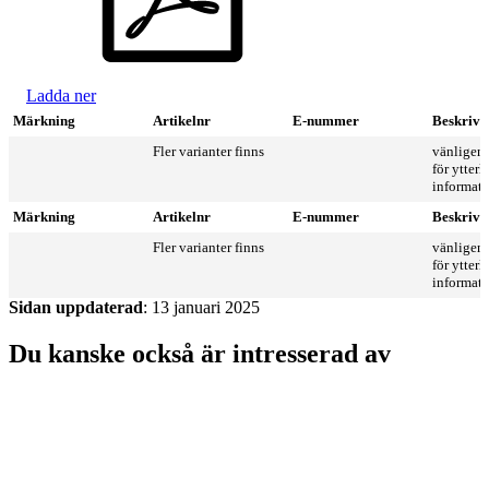
Ladda ner
Märkning
Artikelnr
E-nummer
Beskrivn
Fler varianter finns
vänligen 
för ytterl
informat
Märkning
Artikelnr
E-nummer
Beskrivn
Fler varianter finns
vänligen 
för ytterl
informat
Sidan uppdaterad
: 13 januari 2025
Du kanske också är intresserad av