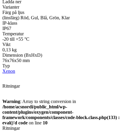
Ladda ner
Varianter
Färg på ljus
(linsfärg) Röd, Gul, Blå, Grön, Klar
IP-klass
Övrigt
IP67
Tillbehör
LED-indikatorer
Detektorer
MED-klassade
Temperatur
Larmkommunikation
Strömförsörjning
-20 till +55 °C
Vikt
0,13 kg
Dimension (BxHxD)
76x76x50 mm
Typ
Xenon
Ritningar
Warning
: Array to string conversion in
/home/acsnordi/public_html/wp-
content/plugins/oxygen/component-
framework/components/classes/code-block.class.php(133) :
eval()'d code
on line
10
Ritningar