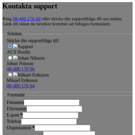
Kontakta support
Ring
08-400 176 60
eller skicka din supportfråga till oss nedan.
Länk till sidan du besöker kommer att bifogas formuläret.
Sektion
Skicka din supportfråga till:
ACS Nordic
Johan Nilsson
08-400 176 66
Mikael Eriksson
08-400 176 64
Formulär
Förnamn
Efternamn
E-post
*
Telefon
Organisation
*