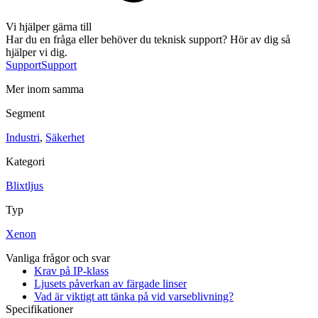
Blixtljus
Sirener
Kombinerade enheter
Larmsystem
Vi hjälper gärna till
Har du en fråga eller behöver du teknisk support? Hör av dig så
hjälper vi dig.
Support
Support
Mer inom samma
Segment
Industri
,
Säkerhet
Industri
Blixtljus
Kategori
Sirener
Kombinerade enheter
Larmsystem
Blixtljus
Ex-klassade
Blixtljus
Sirener
Typ
Kombinerade enheter
Detektorer
Xenon
Larmklockor
Tillbehör
Vanliga frågor och svar
Krav på IP-klass
Ljusets påverkan av färgade linser
Vad är viktigt att tänka på vid varseblivning?
Specifikationer