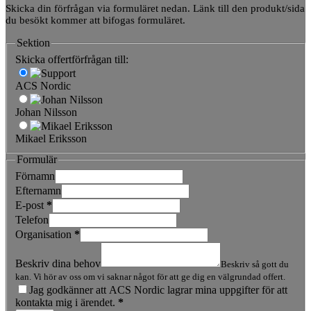
Skicka din förfrågan via formuläret nedan. Länk till den produkt/sida
du besökt kommer att bifogas formuläret.
Sektion
Skicka offertförfrågan till:
ACS Nordic
Johan Nilsson
Mikael Eriksson
Formulär
Förnamn
Efternamn
E-post
*
Telefon
Organisation
*
Beskriv dina behov
Beskriv så gott du
kan. Vi hör av oss om vi saknar något för att ge dig en välgrundad offert.
Jag godkänner att ACS Nordic lagrar mina uppgifter för att
kontakta mig i ärendet.
*