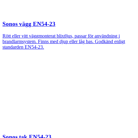
Sonos vägg EN54-23
Rött eller vitt väggmonterat blixtljus, passar för användning i
brandlarmsystem. Finns med djup eller låg bas. Godkänd enligt
standarden EN54-23.
Sonos tak EN54-23