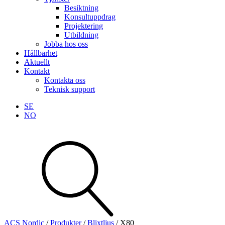
Besiktning
Konsultuppdrag
Projektering
Utbildning
Jobba hos oss
Hållbarhet
Aktuellt
Kontakt
Kontakta oss
Teknisk support
SE
NO
Sök
produkter
Visa allt
Se alla kategorier
Se alla produkter
ACS Nordic
/
Produkter
/
Blixtljus
/
X80