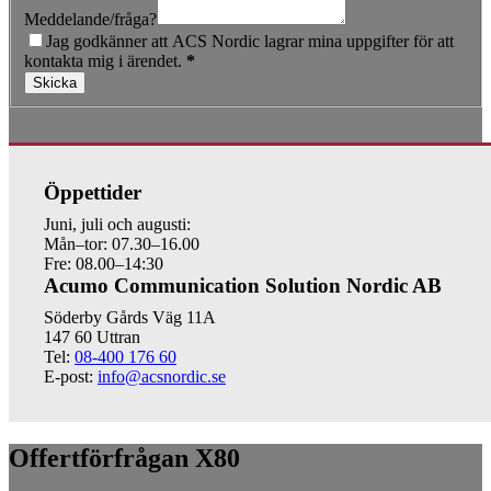
Meddelande/fråga?
Jag godkänner att ACS Nordic lagrar mina uppgifter för att
kontakta mig i ärendet.
*
Skicka
Öppettider
Juni, juli och augusti:
Mån–tor: 07.30–16.00
Fre: 08.00–14:30
Acumo Communication Solution Nordic AB
Söderby Gårds Väg 11A
147 60 Uttran
Tel:
08-400 176 60
E-post:
info@acsnordic.se
Offertförfrågan X80