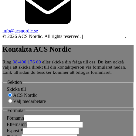
info@acsnordic.se
© 2026 ACS Nordic. All rights reserved. |
Integritet och cookies
.
Kontakta ACS Nordic
Ring
08-400 176 60
eller skicka din fråga till oss. Du kan också
välja att skicka direkt till din kontaktperson via formuläret nedan.
Länk till sidan du besöker kommer att bifogas formuläret.
Sektion
Skicka till
ACS Nordic
Välj medarbetare
Formulär
Förnamn
Efternamn
E-post
*