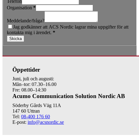
Telefon
Organisation
*
Meddelande/fråga?
Jag godkänner att ACS Nordic lagrar mina uppgifter för att
kontakta mig i ärendet.
*
Skicka
Öppettider
Juni, juli och augusti:
Mån–tor: 07.30–16.00
Fre: 08.00–14:30
Acumo Communication Solution Nordic AB
Söderby Gårds Väg 11A
147 60 Uttran
Tel:
08-400 176 60
E-post:
info@acsnordic.se