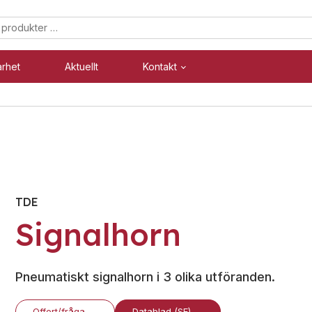
arhet
Aktuellt
Kontakt
Säkerhet
Industri
Blixtljus
Blixtljus
Sirener
Sirener
TDE
Kombinerade enheter
Kombinerade enheter
Signalhorn
Larmsystem
Larmsystem
Pneumatiskt signalhorn i 3 olika utföranden.
Offert/fråga
Datablad (SE)