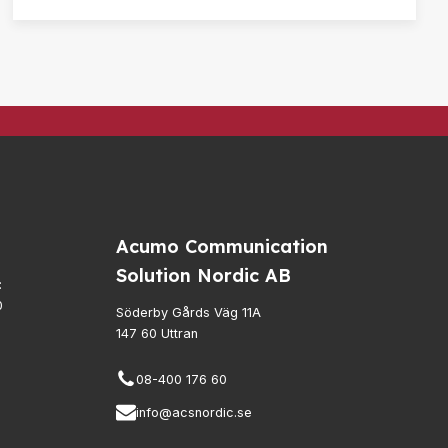
105-107 dB.
Acumo Communication
Solution Nordic AB
:
0
Söderby Gårds Väg 11A
147 60 Uttran
08-400 176 60
info@acsnordic.se