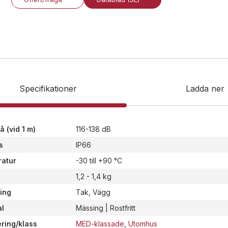
Specifikationer
Ladda ner
å (vid 1 m)
116-138 dB
s
IP66
atur
-30 till +90 °C
1,2 - 1,4 kg
ing
Tak, Vägg
al
Mässing | Rostfritt
ering/klass
MED-klassade
,
Utomhus