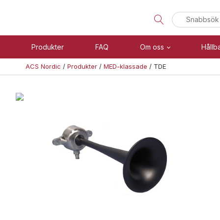
Sök
efter:
Produkter
FAQ
Om oss
Hållb
ACS Nordic
/
Produkter
/
MED-klassade
/
TDE
Visa allt
Brand
Se alla kategorier
Blixtljus
Se alla produkter
Sirener
Kombinerade enheter
Teknisk support
Larmsystem
Offertförfrågan
Larmklockor
MED-klassade