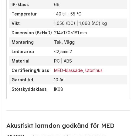
IP-klass
66
Temperatur
-40 till +55 °C
Vikt
1,050 (DC) | 1,060 (AC) kg
Dimension (BxHxD)
214x170x181 mm
Montering
Tak, Vägg
Ledararea
<2,5mm2
Material
PC | ABS
Certifiering/klass
MED-klassade
,
Utomhus
Garantitid
10 år
Stötskyddsklass
IK08
Akustiskt larmdon godkänd för MED