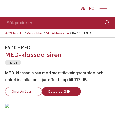
SE
NO
Sök
produkter
ACS Nordic
/
Produkter
/
MED-klassade
/
PA 10 - MED
Brand
Visa allt
Säkerhet
Blixtljus
PA 10 - MED
Se alla
Blixtljus
MED-klassad siren
Sirener
kategorier
Sirener
Kombinerade
117 DB
Se alla
enheter
Kombinerade
produkter
MED-klassad siren med stort täckningsområde och
enheter
Larmsystem
enkel installation. Ljudeffekt upp till 117 dB.
Larmsystem
Larmklockor
Teknisk
MED-
support
Offert/fråga
Datablad (SE)
klassade
Offertförfrågan