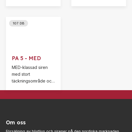
enkel installation.
enkel installation.
Ljudeffekt upp till 105
Ljudeffekt upp till 122
dB.
dB.
107 DB
PA 5 - MED
MED-klassad siren
med stort
täckningsområde och
enkel installation.
Ljudeffekt upp till 107
dB.
Om oss
Försäljning av blixtljus och sirener på den nordiska marknaden.