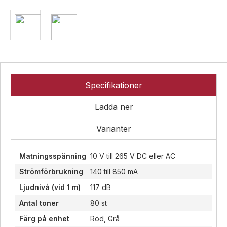
Övrigt
Industri
Ex-
Tillbehör
klassade
Blixtljus
LED-
indikatorer
Sirener
Blixtljus
Detektorer
Kombinerade
Sirener
enheter
MED-
Kombinerade
Specifikationer
klassade
Larmsystem
enheter
Ladda ner
Larmkommunikation
Detektorer
Strömförsörjning
Larmklockor
Varianter
Tillbehör
Matningsspänning
10 V till 265 V DC eller AC
Strömförbrukning
140 till 850 mA
Ljudnivå (vid 1 m)
117 dB
Antal toner
80 st
Färg på enhet
Röd, Grå