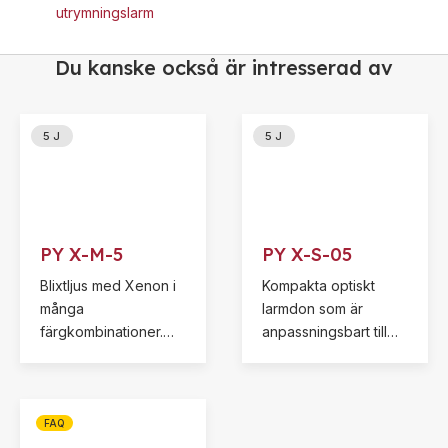
utrymningslarm
Du kanske också är intresserad av
5 J
5 J
PY X-M-5
PY X-S-05
Blixtljus med Xenon i
Kompakta optiskt
många
larmdon som är
färgkombinationer.
anpassningsbart till
Enkel installation med
många olika
externa klackar eller
applikationer.
inre hål. Röd- och vit
Blixtljuset PY X-S-05
linsfärg är godkända
imponerar även med
FAQ
enligt EN54-23.
sin säkra och enkla