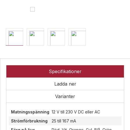
Övrigt
Industri
Ex-
Tillbehör
klassade
Blixtljus
LED-
indikatorer
Sirener
Blixtljus
Detektorer
Kombinerade
Sirener
enheter
MED-
Kombinerade
klassade
Larmsystem
enheter
Larmkommunikation
Detektorer
Specifikationer
Strömförsörjning
Larmklockor
Tillbehör
Ladda ner
Varianter
Matningsspänning
12 V till 230 V DC eller AC
Strömförbrukning
25 till 167 mA
Färg på ljus
Röd, Vit, Orange, Gul, Blå, Grön