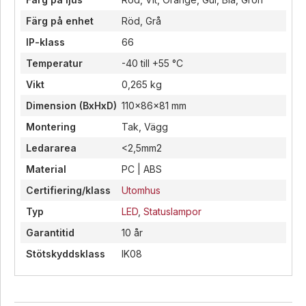
Färg på enhet
Röd, Grå
IP-klass
66
Temperatur
-40 till +55 °C
Vikt
0,265 kg
Dimension (BxHxD)
110x86x81 mm
Montering
Tak, Vägg
Ledararea
<2,5mm2
Material
PC | ABS
Certifiering/klass
Utomhus
Typ
LED
,
Statuslampor
Garantitid
10 år
Stötskyddsklass
IK08