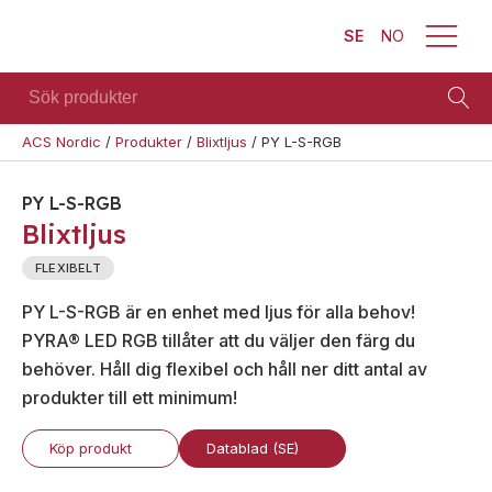
SE
NO
Sök
produkter
ACS Nordic
/
Produkter
/
Blixtljus
/
PY L-S-RGB
Brand
Visa allt
Säkerhet
Blixtljus
PY L-S-RGB
Se alla
Blixtljus
Blixtljus
Sirener
kategorier
Sirener
Kombinerade
FLEXIBELT
Se alla
enheter
Kombinerade
produkter
PY L-S-RGB är en enhet med ljus för alla behov!
enheter
Larmsystem
PYRA® LED RGB tillåter att du väljer den färg du
Larmsystem
Larmklockor
Teknisk
behöver. Håll dig flexibel och håll ner ditt antal av
MED-
support
produkter till ett minimum!
klassade
Offertförfrågan
Köp produkt
Datablad (SE)