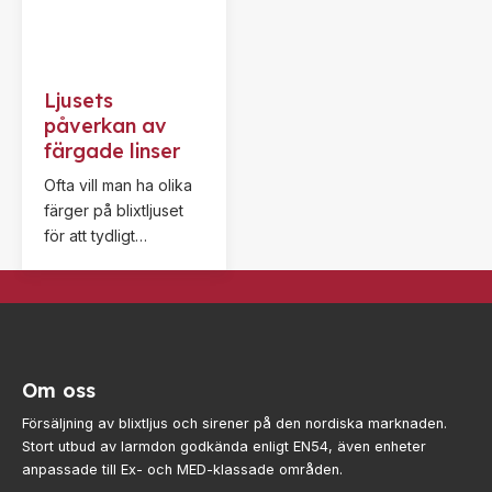
montering.
Ljusets
påverkan av
färgade linser
Ofta vill man ha olika
färger på blixtljuset
för att tydligt
signalera olika
varningar när det
optiska larmet löser
ut.
Om oss
Försäljning av blixtljus och sirener på den nordiska marknaden.
Stort utbud av larmdon godkända enligt EN54, även enheter
anpassade till Ex- och MED-klassade områden.