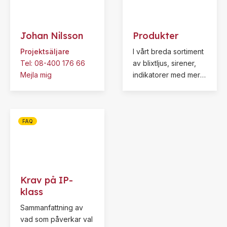
Johan Nilsson
Produkter
Projektsäljare
I vårt breda sortiment
Tel: 08-400 176 66
av blixtljus, sirener,
Mejla mig
indikatorer med mera
ingår ett stort utbud
av godkända enheter
för EN54-3 och EN54-
23. Även Ex och
FAQ
marinklassade
larmdon. Dessutom
erbjuder vi
larmsändare,
Krav på IP-
strömförsörjning och
klass
branddetektorer samt
många tillbehör!
Sammanfattning av
Använd vår
vad som påverkar val
filterfunktion för att