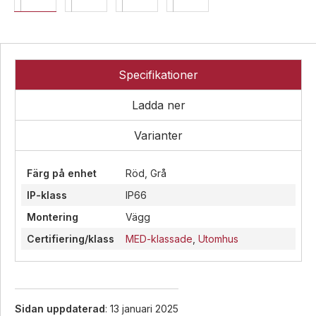
Övrigt
Industri
Ex-
Tillbehör
klassade
Blixtljus
LED-
Specifikationer
indikatorer
Sirener
Blixtljus
Detektorer
Kombinerade
Sirener
Ladda ner
enheter
MED-
Kombinerade
klassade
Larmsystem
enheter
Varianter
Larmkommunikation
Detektorer
Färg på enhet
Röd, Grå
Strömförsörjning
Larmklockor
Tillbehör
IP-klass
IP66
Montering
Vägg
Certifiering/klass
MED-klassade
,
Utomhus
Sidan uppdaterad
: 13 januari 2025