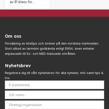
av IP-klass för
sortera på segment,
elektriska produkter
kategori, typer osv.
som ska användas i
Eller sök efter en
miljöer där damm,
specifik produkt
rost, fukt eller vatten
direkt!
förekommer.
Om oss
Försäljning av blixtljus och sirener på den nordiska marknaden.
Stort utbud av larmdon godkända enligt EN54, även enheter
anpassade till Ex- och MED-klassade områden.
Nyhetsbrev
Registrera dig till vårt nyhetsbrev för alla nyheter, info samt tips &
trix.