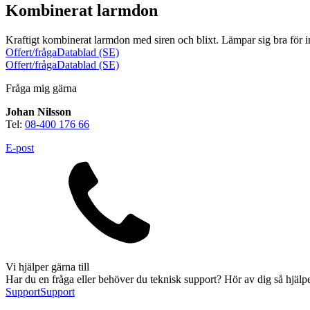
Kombinerat larmdon
Kraftigt kombinerat larmdon med siren och blixt. Lämpar sig bra för ins
Offert/fråga
Datablad (SE)
Offert/fråga
Datablad (SE)
Fråga mig gärna
Johan Nilsson
Brand
Tel:
08-400 176 66
Blixtljus
Sirener
Kombinerade enheter
E-post
Larmsystem
Larmklockor
MED-klassade
Vi hjälper gärna till
Säkerhet
Har du en fråga eller behöver du teknisk support? Hör av dig så hjälpe
Blixtljus
Support
Support
Sirener
Kombinerade enheter
Larmsystem