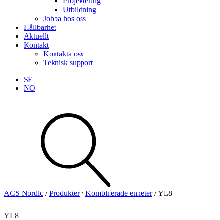
Projektering
Utbildning
Jobba hos oss
Hållbarhet
Aktuellt
Kontakt
Kontakta oss
Teknisk support
SE
NO
Sök
produkter
Visa allt
Se alla kategorier
Se alla produkter
ACS Nordic
/
Produkter
/
Kombinerade enheter
/
YL8
Teknisk support
Offertförfrågan
YL8