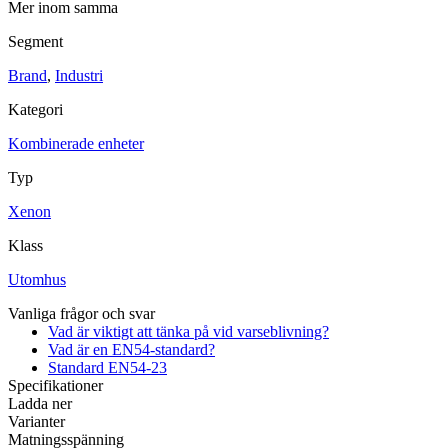
Mer inom samma
Segment
Brand
,
Industri
Kategori
Kombinerade enheter
Industri
Blixtljus
Typ
Sirener
Kombinerade enheter
Larmsystem
Xenon
Ex-klassade
Blixtljus
Sirener
Klass
Kombinerade enheter
Detektorer
Utomhus
Larmklockor
Tillbehör
Vanliga frågor och svar
Vad är viktigt att tänka på vid varseblivning?
Vad är en EN54-standard?
Standard EN54-23
Specifikationer
Ladda ner
Varianter
Matningsspänning