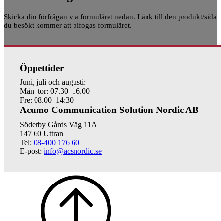
Skicka din förfrågan via formuläret nedan. Länk till den produkt/sida
du besökt kommer att bifogas formuläret.
Öppettider
Juni, juli och augusti:
Mån–tor: 07.30–16.00
Fre: 08.00–14:30
Acumo Communication Solution Nordic AB
Söderby Gårds Väg 11A
147 60 Uttran
Tel:
08-400 176 60
E-post:
info@acsnordic.se