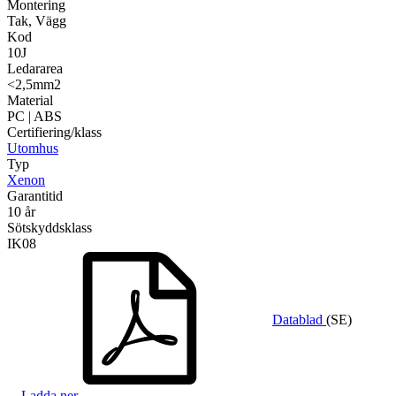
Montering
Tak, Vägg
Kod
10J
Ledararea
<2,5mm2
Material
PC | ABS
Certifiering/klass
Utomhus
Typ
Xenon
Garantitid
10 år
Sötskyddsklass
IK08
Datablad
(SE)
Ladda ner