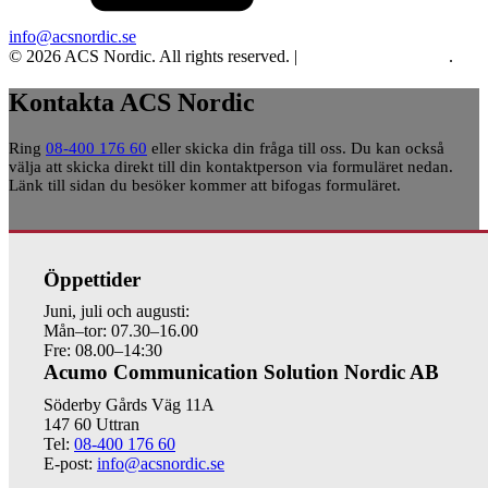
info@acsnordic.se
© 2026 ACS Nordic. All rights reserved. |
Integritet och cookies
.
Kontakta ACS Nordic
Ring
08-400 176 60
eller skicka din fråga till oss. Du kan också
välja att skicka direkt till din kontaktperson via formuläret nedan.
Länk till sidan du besöker kommer att bifogas formuläret.
Öppettider
Juni, juli och augusti:
Mån–tor: 07.30–16.00
Fre: 08.00–14:30
Acumo Communication Solution Nordic AB
Söderby Gårds Väg 11A
147 60 Uttran
Tel:
08-400 176 60
E-post:
info@acsnordic.se