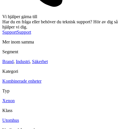
Sirener
Kombinerade enheter
Larmsystem
Vi hjälper gärna till
Har du en fråga eller behöver du teknisk support? Hör av dig så
hjälper vi dig.
Support
Support
Mer inom samma
Segment
Industri
Blixtljus
Brand
,
Industri
,
Säkerhet
Sirener
Kombinerade enheter
Larmsystem
Kategori
Ex-klassade
Blixtljus
Sirener
Kombinerade enheter
Kombinerade enheter
Detektorer
Typ
Larmklockor
Tillbehör
Xenon
Klass
Utomhus