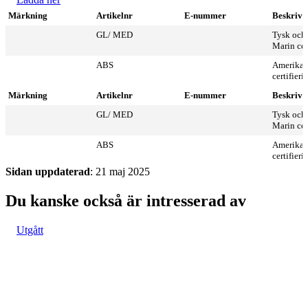
Märkning
Artikelnr
E-nummer
Beskrivn
GL/ MED
Tysk och
Marin cer
ABS
Amerikan
certifieri
Märkning
Artikelnr
E-nummer
Beskrivn
GL/ MED
Tysk och
Marin cer
ABS
Amerikan
certifieri
Sidan uppdaterad
: 21 maj 2025
Du kanske också är intresserad av
Utgått