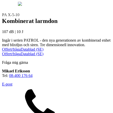
Teknisk support
Offertförfrågan
PA X-5-10
Kombinerat larmdon
107 dB | 10 J
Ingår i serien PATROL - den nya generationen av kombinerad enhet
med blixtljus och siren. Tre dimensionell innovation.
Offert/fråga
Datablad (SE)
Offert/fråga
Datablad (SE)
Brand
Blixtljus
Sirener
Kombinerade enheter
Fråga mig gärna
Larmsystem
Larmklockor
MED-klassade
Mikael Eriksson
Tel:
08-400 176 64
E-post
Säkerhet
Blixtljus