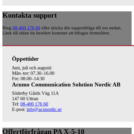
Kontakta support
Ring
08-400 176 60
eller skicka din supportfråga till oss nedan.
Länk till sidan du besöker kommer att bifogas formuläret.
Öppettider
Juni, juli och augusti:
Mån–tor: 07.30–16.00
Fre: 08.00–14:30
Acumo Communication Solution Nordic AB
Söderby Gårds Väg 11A
147 60 Uttran
Tel:
08-400 176 60
E-post:
info@acsnordic.se
Offertförfrågan PA X-5-10