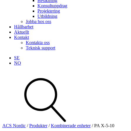
Besiktning
Konsultuppdrag
Projektering
Utbildning
Jobba hos oss
Hållbarhet
Aktuellt
Kontakt
Kontakta oss
Teknisk support
SE
NO
Sök
produkter
Visa allt
Se alla kategorier
Se alla produkter
ACS Nordic
/
Produkter
/
Kombinerade enheter
/
PA X-5-10