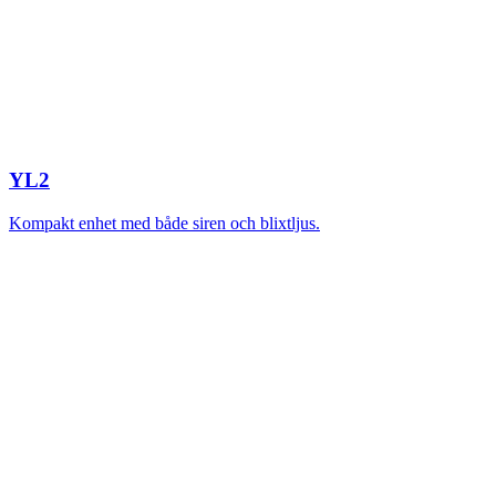
YL2
Kompakt enhet med både siren och blixtljus.