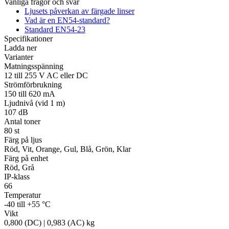
Vanliga frågor och svar
Ljusets påverkan av färgade linser
Vad är en EN54-standard?
Standard EN54-23
Övrigt
Specifikationer
Tillbehör
LED-indikatorer
Detektorer
MED-klassade
Ladda ner
Larmkommunikation
Strömförsörjning
Varianter
Matningsspänning
12 till 255 V AC eller DC
Strömförbrukning
150 till 620 mA
Ljudnivå (vid 1 m)
107 dB
Antal toner
80 st
Färg på ljus
Röd, Vit, Orange, Gul, Blå, Grön, Klar
Färg på enhet
Röd, Grå
IP-klass
66
Temperatur
-40 till +55 °C
Vikt
0,800 (DC) | 0,983 (AC) kg