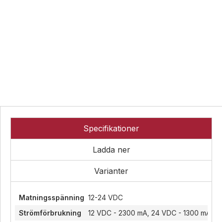
Övrigt
Industri
Ex-
Tillbehör
klassade
Blixtljus
LED-
indikatorer
Sirener
Blixtljus
Detektorer
Kombinerade
Sirener
enheter
MED-
Kombinerade
klassade
Larmsystem
enheter
Larmkommunikation
Detektorer
Strömförsörjning
Larmklockor
Specifikationer
Tillbehör
Ladda ner
Varianter
Matningsspänning
12-24 VDC
Strömförbrukning
12 VDC - 2300 mA, 24 VDC - 1300 mA