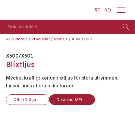
SE
NO
Sök
produkter
ACS Nordic
/
Produkter
/
Blixtljus
/
X500/X501
Brand
Visa allt
Säkerhet
Blixtljus
X500/X501
Se alla
Blixtljus
Blixtljus
Sirener
kategorier
Sirener
Kombinerade
Se alla
Mycket kraftigt xenonblixtljus för stora utrymmen.
enheter
Kombinerade
produkter
Linser finns i flera olika färger.
enheter
Larmsystem
Larmsystem
Larmklockor
Teknisk
Offert/fråga
Datablad (SE)
MED-
support
klassade
Offertförfrågan