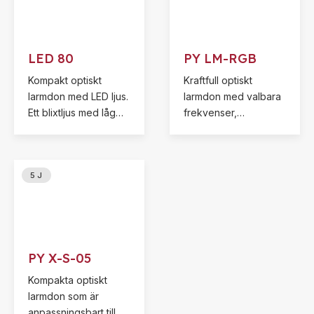
LED 80
PY LM-RGB
Kompakt optiskt
Kraftfull optiskt
larmdon med LED ljus.
larmdon med valbara
Ett blixtljus med låg
frekvenser,
strömförbrukning som
multispänning, 360°
förutom att blinka
synlighet och
även ska lysa med ett
funktionsövervakning
5 J
fast statiskt sken.
för maximal säkerhet.
PY X-S-05
Kompakta optiskt
larmdon som är
anpassningsbart till