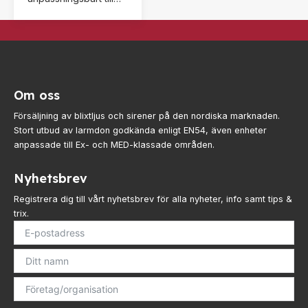
många olika
applikationer.
Blixtljuset PY X-S-05
imponerar även med
sin säkra och enkla
Om oss
montering.
Försäljning av blixtljus och sirener på den nordiska marknaden.
Stort utbud av larmdon godkända enligt EN54, även enheter
anpassade till Ex- och MED-klassade områden.
Nyhetsbrev
Registrera dig till vårt nyhetsbrev för alla nyheter, info samt tips &
trix.