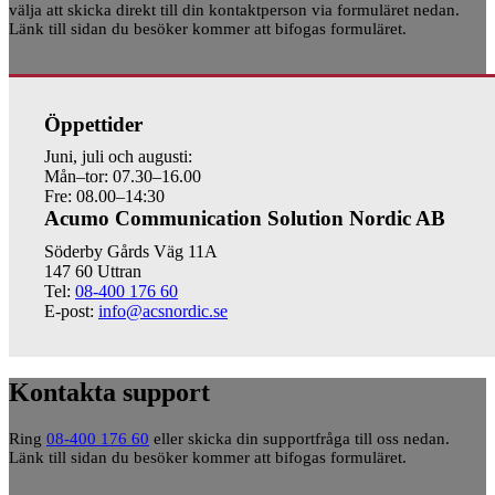
välja att skicka direkt till din kontaktperson via formuläret nedan.
Länk till sidan du besöker kommer att bifogas formuläret.
Öppettider
Juni, juli och augusti:
Mån–tor: 07.30–16.00
Fre: 08.00–14:30
Acumo Communication Solution Nordic AB
Söderby Gårds Väg 11A
147 60 Uttran
Tel:
08-400 176 60
E-post:
info@acsnordic.se
Kontakta support
Ring
08-400 176 60
eller skicka din supportfråga till oss nedan.
Länk till sidan du besöker kommer att bifogas formuläret.