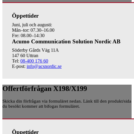
Öppettider
Juni, juli och augusti:
Mån–tor: 07.30–16.00
Fre: 08.00–14:30
Acumo Communication Solution Nordic AB
Söderby Gårds Väg 11A
147 60 Uttran
Tel:
08-400 176 60
E-post:
info@acsnordic.se
Offertförfrågan X198/X199
Skicka din förfrågan via formuläret nedan. Länk till den produkt/sida
du besökt kommer att bifogas formuläret.
Öppettider