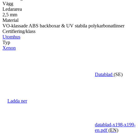
Vägg
Ledararea
2,5 mm
Material
VO-klassade ABS backboxar & UV stabila polykarbonatlinser
Certifiering/klass
Utomhus
Typ
Xenon
Datablad
(SE)
Ladda ner
datablad-x198-x199-
en.pdf
(EN)