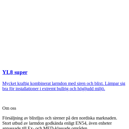
YL8 super
Mycket kraftig kombinerat larmdon med siren och blixt. Lämpar sig
bra för installationer i extremt bullrig och högljudd miljö.
Om oss
Försäljning av blixtljus och sirener på den nordiska marknaden.
Stort utbud av larmdon godkända enligt EN54, även enheter
anpassade till Ex- och MED-klassade områden.