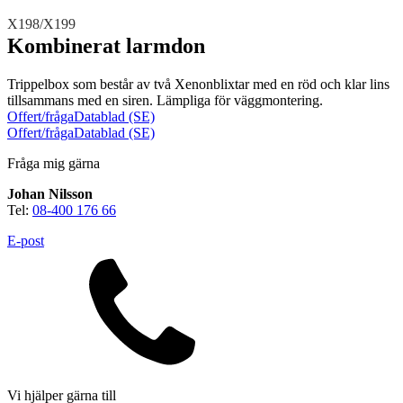
Teknisk support
Offertförfrågan
X198/X199
Kombinerat larmdon
Trippelbox som består av två Xenonblixtar med en röd och klar lins
tillsammans med en siren. Lämpliga för väggmontering.
Offert/fråga
Datablad (SE)
Offert/fråga
Datablad (SE)
Fråga mig gärna
Brand
Johan Nilsson
Blixtljus
Sirener
Kombinerade enheter
Tel:
08-400 176 66
Larmsystem
Larmklockor
MED-klassade
E-post
Säkerhet
Vi hjälper gärna till
Blixtljus