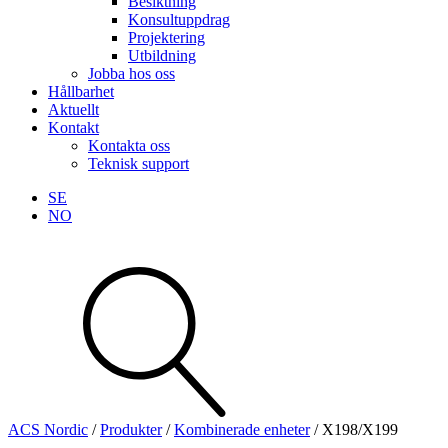
Besiktning
Konsultuppdrag
Projektering
Utbildning
Jobba hos oss
Hållbarhet
Aktuellt
Kontakt
Kontakta oss
Teknisk support
SE
NO
Sök
produkter
Visa allt
Se alla kategorier
Se alla produkter
ACS Nordic
/
Produkter
/
Kombinerade enheter
/
X198/X199