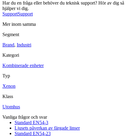
Har du en fråga eller behöver du teknisk support? Hör av dig så
Sirener
Kombinerade enheter
Larmsystem
hjälper vi dig.
Support
Support
Mer inom samma
Segment
Brand
,
Industri
Kategori
Industri
Blixtljus
Kombinerade enheter
Sirener
Kombinerade enheter
Larmsystem
Typ
Ex-klassade
Blixtljus
Sirener
Xenon
Kombinerade enheter
Detektorer
Klass
Larmklockor
Tillbehör
Utomhus
Vanliga frågor och svar
Standard EN54-3
Ljusets påverkan av färgade linser
Standard EN54-23