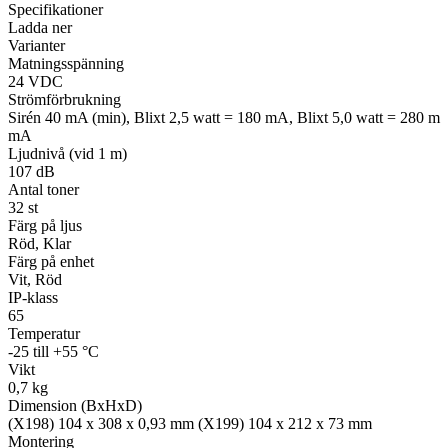
Specifikationer
Ladda ner
Varianter
Matningsspänning
Övrigt
24 VDC
Tillbehör
LED-indikatorer
Detektorer
MED-klassade
Strömförbrukning
Larmkommunikation
Strömförsörjning
Sirén 40 mA (min), Blixt 2,5 watt = 180 mA, Blixt 5,0 watt = 280 m
mA
Ljudnivå (vid 1 m)
107 dB
Antal toner
32 st
Färg på ljus
Röd, Klar
Färg på enhet
Vit, Röd
IP-klass
65
Temperatur
-25 till +55 °C
Vikt
0,7 kg
Dimension (BxHxD)
(X198) 104 x 308 x 0,93 mm (X199) 104 x 212 x 73 mm
Montering