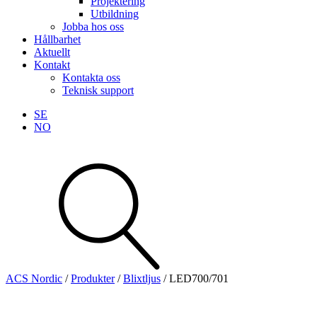
Projektering
Utbildning
Jobba hos oss
Hållbarhet
Aktuellt
Kontakt
Kontakta oss
Teknisk support
SE
NO
Sök
produkter
Visa allt
Se alla kategorier
Se alla produkter
ACS Nordic
/
Produkter
/
Blixtljus
/
LED700/701
Teknisk support
Offertförfrågan