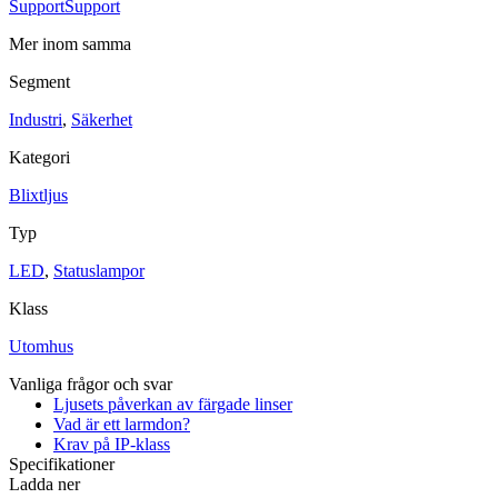
Support
Support
Mer inom samma
Segment
Industri
,
Säkerhet
Kategori
Industri
Blixtljus
Blixtljus
Sirener
Kombinerade enheter
Larmsystem
Typ
Ex-klassade
Blixtljus
Sirener
LED
,
Statuslampor
Kombinerade enheter
Detektorer
Klass
Larmklockor
Tillbehör
Utomhus
Vanliga frågor och svar
Ljusets påverkan av färgade linser
Vad är ett larmdon?
Krav på IP-klass
Specifikationer
Ladda ner