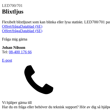
LED700/701
Blixtljus
Flexibelt blixtljuset som kan blinka eller lysa statiskt. LED700/701 pa
Offert/fråga
Datablad (SE)
Offert/fråga
Datablad (SE)
Fråga mig gärna
Brand
Johan Nilsson
Blixtljus
Sirener
Kombinerade enheter
Tel:
08-400 176 66
Larmsystem
Larmklockor
MED-klassade
E-post
Säkerhet
Blixtljus
Vi hjälper gärna till
Sirener
Kombinerade enheter
Larmsystem
Har du en fråga eller behöver du teknisk support? Hör av dig så hjälpe