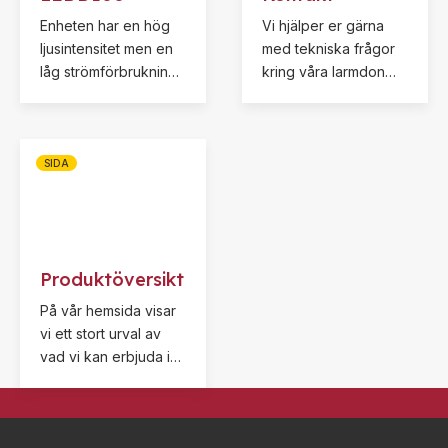
Enheten har en hög
Vi hjälper er gärna
ljusintensitet men en
med tekniska frågor
låg strömförbrukning
kring våra larmdon
vilket leder till en
och övriga sortiment.
ekonomisk drift.
Kontakta oss för mer
Blixtljuset har två
information, teknisk
valbara stadier av
support eller service.
SIDA
larm, blinkande eller
kontinuerligt (statiskt).
Produktöversikt
På vår hemsida visar
vi ett stort urval av
vad vi kan erbjuda i
form av larmdon med
tillbehör, kontakta oss
gärna om du inte