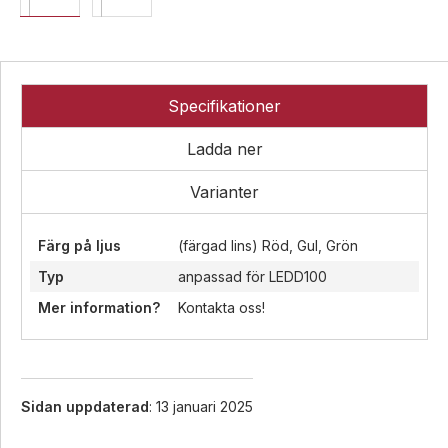
Övrigt
Industri
Ex-
Tillbehör
klassade
Blixtljus
LED-
Specifikationer
indikatorer
Sirener
Blixtljus
Detektorer
Kombinerade
Sirener
Ladda ner
enheter
MED-
Kombinerade
klassade
Larmsystem
enheter
Varianter
Larmkommunikation
Detektorer
Färg på ljus
(färgad lins) Röd, Gul, Grön
Strömförsörjning
Larmklockor
Tillbehör
Typ
anpassad för LEDD100
Mer information?
Kontakta oss!
Sidan uppdaterad
: 13 januari 2025