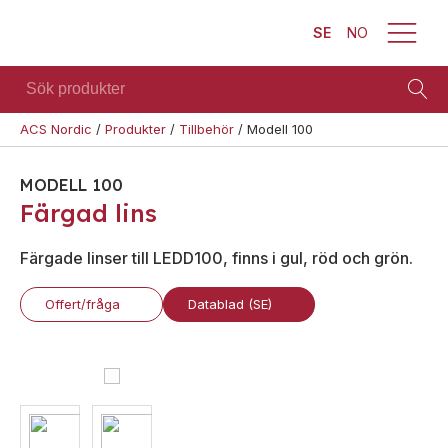
SE
NO
Sök
produkter
ACS Nordic
/
Produkter
/
Tillbehör
/
Modell 100
Brand
Visa allt
Säkerhet
Blixtljus
MODELL 100
Se alla
Blixtljus
Färgad lins
Sirener
kategorier
Sirener
Kombinerade
Se alla
Färgade linser till LEDD100, finns i gul, röd och grön.
enheter
Kombinerade
produkter
enheter
Larmsystem
Offert/fråga
Datablad (SE)
Larmsystem
Larmklockor
Teknisk
MED-
support
klassade
Offertförfrågan