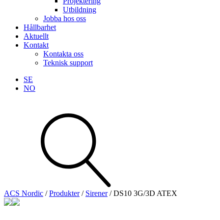
Projektering
Utbildning
Jobba hos oss
Hållbarhet
Aktuellt
Kontakt
Kontakta oss
Teknisk support
SE
NO
Sök
produkter
Visa allt
Se alla kategorier
Se alla produkter
ACS Nordic
/
Produkter
/
Sirener
/
DS10 3G/3D ATEX
Teknisk support
Offertförfrågan