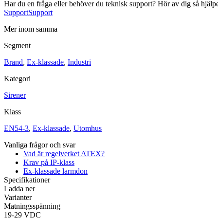
Har du en fråga eller behöver du teknisk support? Hör av dig så hjälpe
Support
Support
Mer inom samma
Segment
Brand
,
Ex-klassade
,
Industri
Industri
Kategori
Blixtljus
Sirener
Kombinerade enheter
Larmsystem
Sirener
Ex-klassade
Klass
Blixtljus
Sirener
Kombinerade enheter
EN54-3
,
Ex-klassade
,
Utomhus
Detektorer
Larmklockor
Vanliga frågor och svar
Tillbehör
Vad är regelverket ATEX?
Krav på IP-klass
Ex-klassade larmdon
Specifikationer
Ladda ner
Varianter
Matningsspänning
19-29 VDC