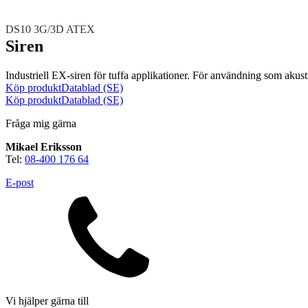
DS10 3G/3D ATEX
Siren
Industriell EX-siren för tuffa applikationer. För användning som akust
Köp produkt
Datablad (SE)
Köp produkt
Datablad (SE)
Brand
Fråga mig gärna
Blixtljus
Sirener
Kombinerade enheter
Mikael Eriksson
Larmsystem
Larmklockor
MED-klassade
Tel:
08-400 176 64
E-post
Säkerhet
Blixtljus
Sirener
Kombinerade enheter
Larmsystem
Vi hjälper gärna till