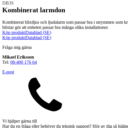
DB3S
Kombinerat larmdon
Kombinerat blixtljus och ljudalarm som passar bra i utrymmen som kräv
blixtar gör att enheten passar bra många olika installationer.
Köp produkt
Datablad (SE)
Köp produkt
Datablad (SE)
Fråga mig gärna
Brand
Blixtljus
Sirener
Kombinerade enheter
Mikael Eriksson
Larmsystem
Larmklockor
MED-klassade
Tel:
08-400 176 64
E-post
Säkerhet
Blixtljus
Sirener
Kombinerade enheter
Larmsystem
Vi hjälper gärna till
Har du en fråga eller behöver du teknisk support? Hör av dig så hjälpe