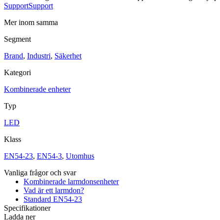
Support
Support
Mer inom samma
Segment
Brand
,
Industri
,
Säkerhet
Industri
Kategori
Blixtljus
Kombinerade enheter
Sirener
Kombinerade enheter
Larmsystem
Typ
Ex-klassade
Blixtljus
Sirener
LED
Kombinerade enheter
Detektorer
Klass
Larmklockor
Tillbehör
EN54-23
,
EN54-3
,
Utomhus
Vanliga frågor och svar
Kombinerade larmdonsenheter
Vad är ett larmdon?
Standard EN54-23
Specifikationer
Ladda ner