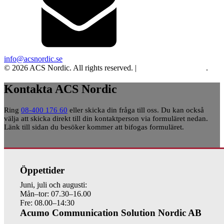
info@acsnordic.se
© 2026 ACS Nordic. All rights reserved. |
Integritet och cookies
.
Kontakta ACS Nordic
Ring
08-400 176 60
eller skicka din fråga till oss. Du kan också
välja att skicka direkt till din kontaktperson via formuläret nedan.
Länk till sidan du besöker kommer att bifogas formuläret.
Öppettider
Juni, juli och augusti:
Mån–tor: 07.30–16.00
Fre: 08.00–14:30
Acumo Communication Solution Nordic AB