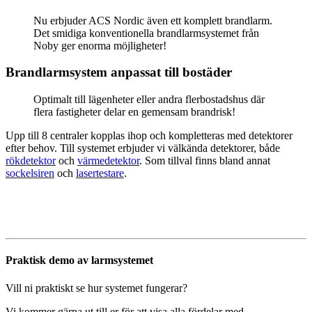
Nu erbjuder ACS Nordic även ett komplett brandlarm.
Det smidiga konventionella brandlarmsystemet från
Noby ger enorma möjligheter!
Brandlarmsystem anpassat till bostäder
Optimalt till lägenheter eller andra flerbostadshus där
flera fastigheter delar en gemensam brandrisk!
Upp till 8 centraler kopplas ihop och kompletteras med detektorer
efter behov. Till systemet erbjuder vi välkända detektorer, både
rökdetektor
och
värmedetektor
. Som tillval finns bland annat
sockelsiren
och
lasertestare
.
Praktisk demo av larmsystemet
Vill ni praktiskt se hur systemet fungerar?
Vi kommer gärna ut till er för att visa alla fördelar med