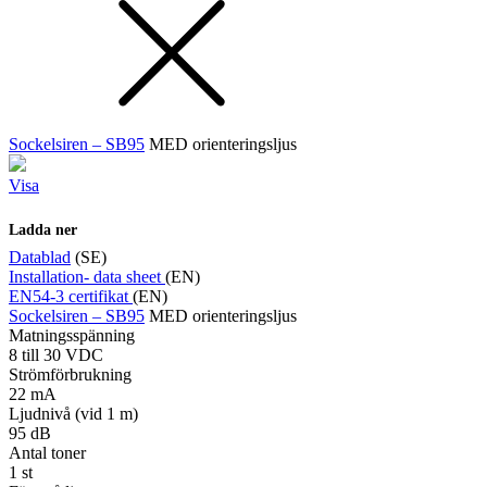
Sockelsiren – SB95
MED orienteringsljus
Visa
Ladda ner
Datablad
(SE)
Installation- data sheet
(EN)
EN54-3 certifikat
(EN)
Sockelsiren – SB95
MED orienteringsljus
Matningsspänning
8 till 30 VDC
Strömförbrukning
22 mA
Ljudnivå (vid 1 m)
95 dB
Antal toner
1 st