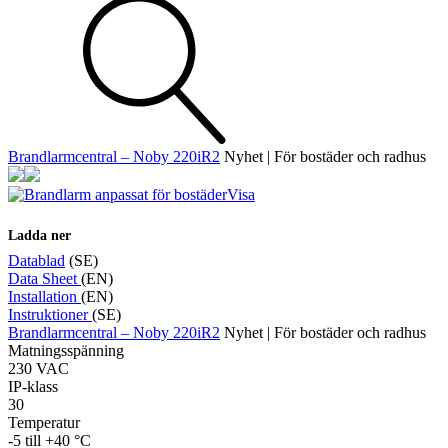
Övrigt
Tillbehör
LED-indikatorer
Detektorer
MED-klassade
Larmkommunikation
Strömförsörjning
Brandlarmcentral – Noby 220iR2
Nyhet | För bostäder och radhus
Visa
Ladda ner
Datablad
(SE)
Data Sheet
(EN)
Installation
(EN)
Instruktioner
(SE)
Brandlarmcentral – Noby 220iR2
Nyhet | För bostäder och radhus
Matningsspänning
230 VAC
IP-klass
30
Temperatur
-5 till +40 °C