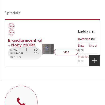
1 produkt
Ladda ner
Datablad
(SE)
Brandlarmcentral
– Noby 220iR2
Data Sheet
NYHET | FÖR
(EN)
Visa
BOSTÄDER OCH
Installation
RADHUS
(EN)
Instruktioner
(SE)
Brandlarmcentral – Noby 220iR2
NYHET | FÖR BOSTÄDER OCH RADHUS
Matningsspänning
230 VAC
IP-klass
30
Temperatur
-5 till +40 °C