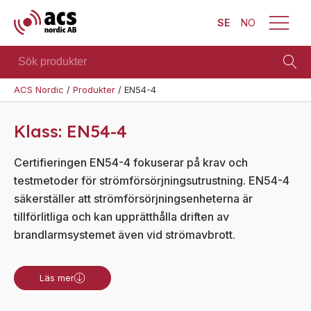
SE
NO
Sök
produkter
ACS Nordic
/
Produkter
/
EN54-4
Brand
Visa allt
Säkerhet
Blixtljus
Klass:
EN54-4
Se alla
Blixtljus
Sirener
kategorier
Sirener
Certifieringen EN54-4 fokuserar på krav och
Kombinerade
Se alla
testmetoder för strömförsörjningsutrustning. EN54-4
enheter
Kombinerade
produkter
enheter
säkerställer att strömförsörjningsenheterna är
Larmsystem
tillförlitliga och kan upprätthålla driften av
Larmsystem
Larmklockor
Teknisk
brandlarmsystemet även vid strömavbrott.
MED-
support
klassade
Offertförfrågan
Läs mer