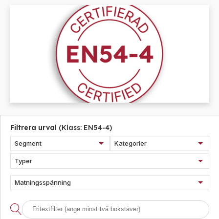
Övrigt
Industri
Ex-
Tillbehör
klassade
Blixtljus
LED-
indikatorer
Sirener
Blixtljus
Detektorer
Kombinerade
Sirener
enheter
MED-
Kombinerade
klassade
Larmsystem
enheter
Larmkommunikation
Detektorer
Strömförsörjning
Larmklockor
Filtrera urval
(
Klass:
EN54-4
)
Tillbehör
Segment
Kategorier
Typer
Matningsspänning