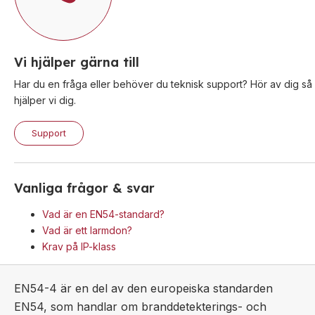
Vikt
1,15 kg
Dimension (BxHxD)
168 x 150 x 55 mm
Material
Rostfritt
Vi hjälper gärna till
Certifiering/klass
EN54-2
,
EN54-4
Har du en fråga eller behöver du teknisk support? Hör av dig så
Typ
Konventionell
hjälper vi dig.
Detektorkrets
2 st
Detektorer per krets
10 st
Support
Larmdonsutgångar
2 st
Belastning larmdonsutgångar
Max 150 mA @12 VDC
Reservdriftstid
88 timmar
Vanliga frågor & svar
Batteri
1 x 12v, 1,2Ah
Vad är en EN54-standard?
Inbyggd summer
85dB @3.3 meter
Vad är ett larmdon?
Noby 220iR2 är en kompakt konventionell
Krav på IP-klass
brandlarmcentral, EN54-2 och EN54-4 godkänd.
Möjlighet att seriekoppla upp till 8
EN54-4 är en del av den europeiska standarden
manöverpaneler för att öka säkerheten.
EN54, som handlar om branddetekterings- och