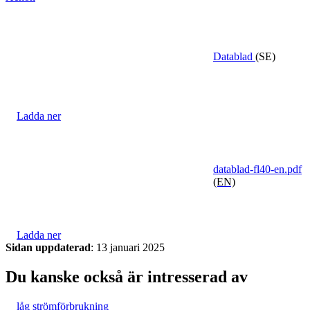
Övrigt
Datablad
(SE)
Tillbehör
LED-indikatorer
Detektorer
MED-klassade
Larmkommunikation
Strömförsörjning
Ladda ner
datablad-fl40-en.pdf
(EN)
Ladda ner
Sidan uppdaterad
: 13 januari 2025
Du kanske också är intresserad av
låg strömförbrukning