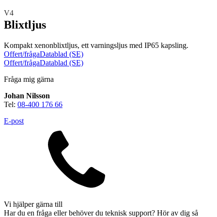
Teknisk support
Offertförfrågan
V4
Blixtljus
Kompakt xenonblixtljus, ett varningsljus med IP65 kapsling.
Offert/fråga
Datablad (SE)
Offert/fråga
Datablad (SE)
Fråga mig gärna
Johan Nilsson
Brand
Tel:
08-400 176 66
Blixtljus
Sirener
Kombinerade enheter
E-post
Larmsystem
Larmklockor
MED-klassade
Vi hjälper gärna till
Säkerhet
Har du en fråga eller behöver du teknisk support? Hör av dig så
Blixtljus