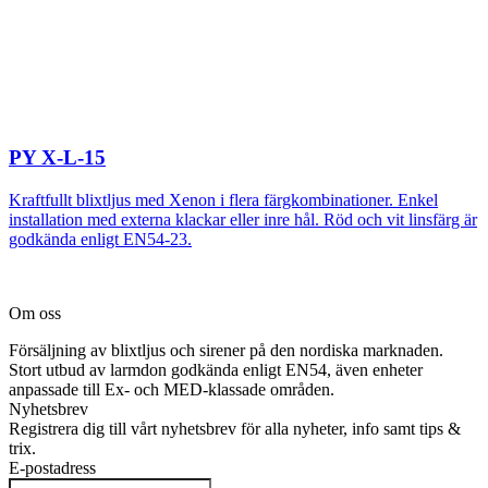
PY X-L-15
Kraftfullt blixtljus med Xenon i flera färgkombinationer. Enkel
installation med externa klackar eller inre hål. Röd och vit linsfärg är
godkända enligt EN54-23.
Om oss
Försäljning av blixtljus och sirener på den nordiska marknaden.
Stort utbud av larmdon godkända enligt EN54, även enheter
anpassade till Ex- och MED-klassade områden.
Nyhetsbrev
Registrera dig till vårt nyhetsbrev för alla nyheter, info samt tips &
trix.
E-postadress