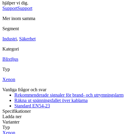
hjälper vi dig.
Sirener
Kombinerade enheter
Larmsystem
Support
Support
Mer inom samma
Segment
Industri
,
Säkerhet
Kategori
Industri
Blixtljus
Blixtljus
Sirener
Kombinerade enheter
Larmsystem
Typ
Ex-klassade
Xenon
Blixtljus
Sirener
Kombinerade enheter
Vanliga frågor och svar
Detektorer
Rekommenderade signaler för brand- och utrymningslarm
Larmklockor
Räkna ut spänningsfallet över kablarna
Tillbehör
Standard EN54-23
Specifikationer
Ladda ner
Varianter
Typ
Xenon