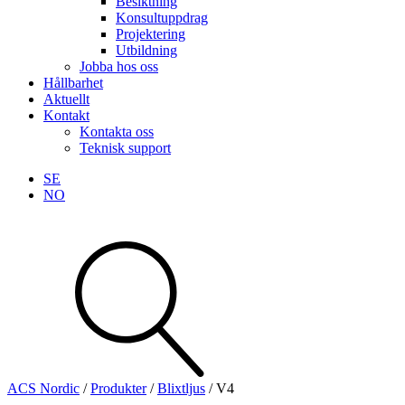
Besiktning
Konsultuppdrag
Projektering
Utbildning
Jobba hos oss
Hållbarhet
Aktuellt
Kontakt
Kontakta oss
Teknisk support
SE
NO
Sök
produkter
Visa allt
Se alla kategorier
Se alla produkter
ACS Nordic
/
Produkter
/
Blixtljus
/
V4