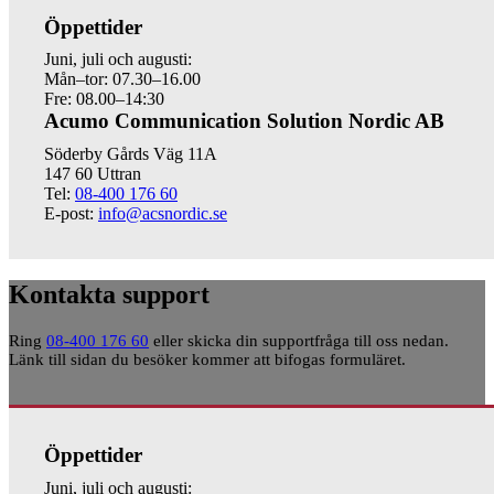
Öppettider
Juni, juli och augusti:
Mån–tor: 07.30–16.00
Fre: 08.00–14:30
Acumo Communication Solution Nordic AB
Söderby Gårds Väg 11A
147 60 Uttran
Tel:
08-400 176 60
E-post:
info@acsnordic.se
Kontakta support
Ring
08-400 176 60
eller skicka din supportfråga till oss nedan.
Länk till sidan du besöker kommer att bifogas formuläret.
Öppettider
Juni, juli och augusti: