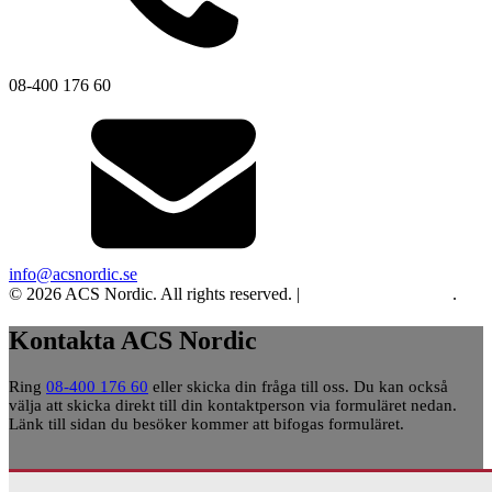
08-400 176 60
info@acsnordic.se
© 2026 ACS Nordic. All rights reserved. |
Integritet och cookies
.
Kontakta ACS Nordic
Ring
08-400 176 60
eller skicka din fråga till oss. Du kan också
välja att skicka direkt till din kontaktperson via formuläret nedan.
Länk till sidan du besöker kommer att bifogas formuläret.