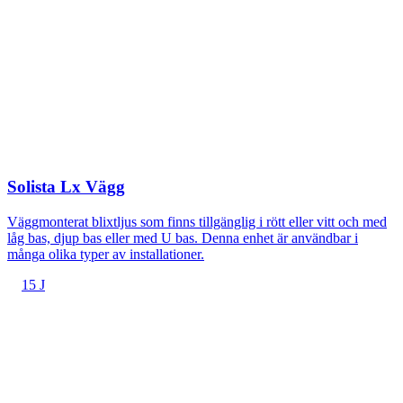
Solista Lx Vägg
Väggmonterat blixtljus som finns tillgänglig i rött eller vitt och med
låg bas, djup bas eller med U bas. Denna enhet är användbar i
många olika typer av installationer.
15 J