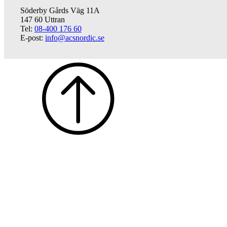
Söderby Gårds Väg 11A
147 60 Uttran
Tel:
08-400 176 60
E-post:
info@acsnordic.se