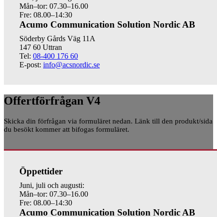
Mån–tor: 07.30–16.00
Fre: 08.00–14:30
Acumo Communication Solution Nordic AB
Söderby Gårds Väg 11A
147 60 Uttran
Tel:
08-400 176 60
E-post:
info@acsnordic.se
Offertförfrågan V4
Skicka din förfrågan via formuläret nedan. Länk till den produkt/sida
du besökt kommer att bifogas formuläret.
Öppettider
Juni, juli och augusti:
Mån–tor: 07.30–16.00
Fre: 08.00–14:30
Acumo Communication Solution Nordic AB