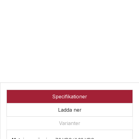
Övrigt
Industri
Ex-
Tillbehör
klassade
Blixtljus
LED-
indikatorer
Sirener
Blixtljus
Detektorer
Kombinerade
Sirener
enheter
MED-
Kombinerade
klassade
Larmsystem
enheter
Larmkommunikation
Detektorer
Strömförsörjning
Larmklockor
Tillbehör
Specifikationer
Ladda ner
Varianter