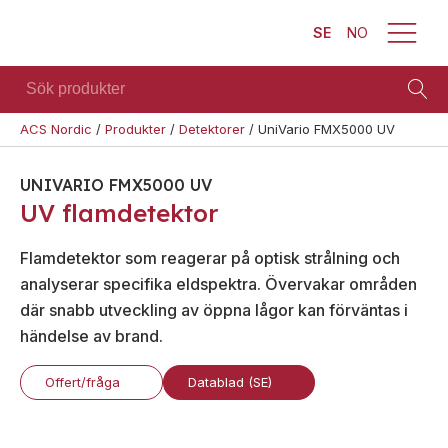
SE
NO
Sök
produkter
ACS Nordic
/
Produkter
/
Detektorer
/
UniVario FMX5000 UV
Brand
Visa allt
Säkerhet
Blixtljus
UNIVARIO FMX5000 UV
Se alla
Blixtljus
UV flamdetektor
Sirener
kategorier
Sirener
Kombinerade
Se alla
Flamdetektor som reagerar på optisk strålning och
enheter
Kombinerade
produkter
analyserar specifika eldspektra. Övervakar områden
enheter
Larmsystem
där snabb utveckling av öppna lågor kan förväntas i
Larmsystem
Larmklockor
Teknisk
händelse av brand.
MED-
support
klassade
Offert/fråga
Datablad (SE)
Offertförfrågan