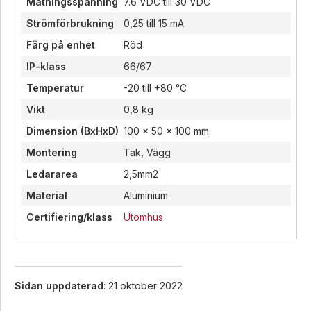
Matningsspänning
7.6 VDC till 30 VDC
Strömförbrukning
0,25 till 15 mA
Färg på enhet
Röd
IP-klass
66/67
Temperatur
-20 till +80 °C
Vikt
0,8 kg
Dimension (BxHxD)
100 x 50 x 100 mm
Montering
Tak, Vägg
Ledararea
2,5mm2
Material
Aluminium
Certifiering/klass
Utomhus
Sidan uppdaterad
: 21 oktober 2022