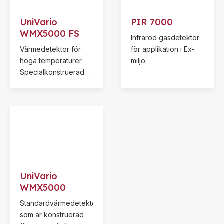
UniVario
PIR 7000
WMX5000 FS
Infraröd gasdetektor
Värmedetektor för
för applikation i Ex-
höga temperaturer.
miljö.
Specialkonstruerad
för områden med
temperaturer upp till
850°C. Dess
frikopplade
värmesensor gör den
enkel och flexibel att
montera.
UniVario
WMX5000
Standardvärmedetektor
som är konstruerad