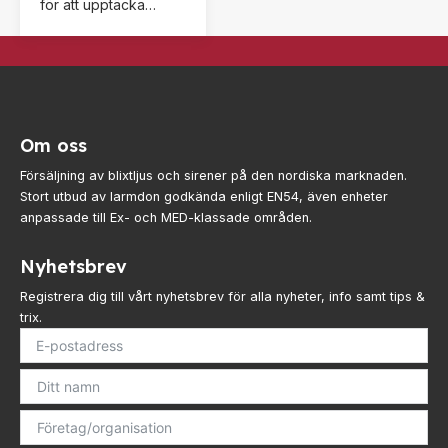
för att upptäcka
öppen eld med
hastigt stigande
temperatur eller så
fort en förinställd
max-temperatur
Om oss
överskrids.
Exempelvis:
Försäljning av blixtljus och sirener på den nordiska marknaden.
lättantändliga fasta
Stort utbud av larmdon godkända enligt EN54, även enheter
ämnen, vätskor och
anpassade till Ex- och MED-klassade områden.
gaser.
Nyhetsbrev
Registrera dig till vårt nyhetsbrev för alla nyheter, info samt tips &
trix.