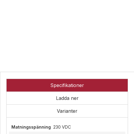
Övrigt
Industri
Ex-
Tillbehör
klassade
Blixtljus
LED-
indikatorer
Sirener
Blixtljus
Detektorer
Kombinerade
Sirener
enheter
MED-
Kombinerade
klassade
Larmsystem
enheter
Larmkommunikation
Detektorer
Strömförsörjning
Larmklockor
Tillbehör
Specifikationer
Ladda ner
Varianter
Matningsspänning
230 VDC