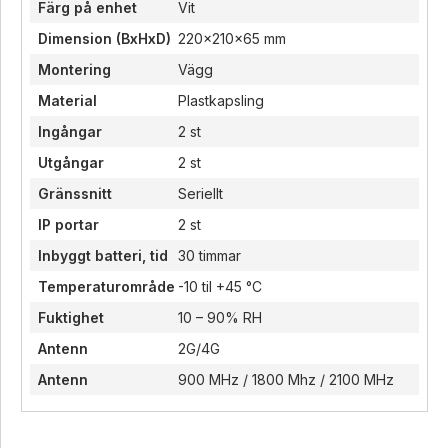
Färg på enhet
Vit
Dimension (BxHxD)
220x210x65 mm
Montering
Vägg
Material
Plastkapsling
Ingångar
2 st
Utgångar
2 st
Gränssnitt
Seriellt
IP portar
2 st
Inbyggt batteri, tid
30 timmar
Temperaturområde
-10 til +45 °C
Fuktighet
10 – 90% RH
Antenn
2G/4G
Antenn
900 MHz / 1800 Mhz / 2100 MHz