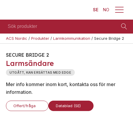
SE
NO
Sök
produkter
ACS Nordic
/
Produkter
/
Larmkommunikation
/
Secure Bridge 2
Brand
Visa allt
Säkerhet
Blixtljus
SECURE BRIDGE 2
Se alla
Blixtljus
Larmsändare
Sirener
kategorier
Sirener
Kombinerade
UTGÅTT, KAN ERSÄTTAS MED EDGE
Se alla
enheter
Kombinerade
produkter
Mer info kommer inom kort, kontakta oss för mer
enheter
Larmsystem
information.
Larmsystem
Larmklockor
Teknisk
MED-
support
Offert/fråga
Datablad (SE)
klassade
Offertförfrågan