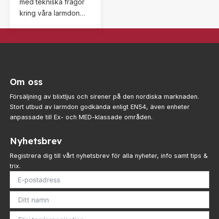
med tekniska frågor
kring våra larmdon
och övriga sortiment.
Kontakta oss för mer
information, teknisk
support eller service.
Om oss
Försäljning av blixtljus och sirener på den nordiska marknaden.
Stort utbud av larmdon godkända enligt EN54, även enheter
anpassade till Ex- och MED-klassade områden.
Nyhetsbrev
Registrera dig till vårt nyhetsbrev för alla nyheter, info samt tips &
trix.