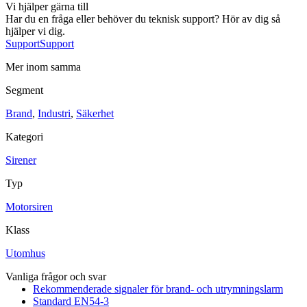
Vi hjälper gärna till
Sirener
Kombinerade enheter
Larmsystem
Har du en fråga eller behöver du teknisk support? Hör av dig så
hjälper vi dig.
Support
Support
Mer inom samma
Segment
Brand
,
Industri
,
Säkerhet
Industri
Kategori
Blixtljus
Sirener
Kombinerade enheter
Larmsystem
Sirener
Ex-klassade
Typ
Blixtljus
Sirener
Kombinerade enheter
Motorsiren
Detektorer
Larmklockor
Klass
Tillbehör
Utomhus
Vanliga frågor och svar
Rekommenderade signaler för brand- och utrymningslarm
Standard EN54-3