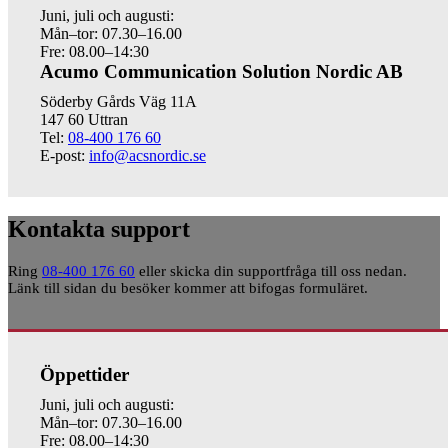
Juni, juli och augusti:
Mån–tor: 07.30–16.00
Fre: 08.00–14:30
Acumo Communication Solution Nordic AB
Söderby Gårds Väg 11A
147 60 Uttran
Tel:
08-400 176 60
E-post:
info@acsnordic.se
Kontakta support
Ring
08-400 176 60
eller skicka din supportfråga till oss nedan.
Länk till sidan du besöker kommer att bifogas formuläret.
Öppettider
Juni, juli och augusti:
Mån–tor: 07.30–16.00
Fre: 08.00–14:30