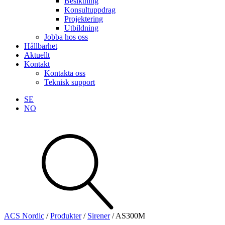
Besiktning
Konsultuppdrag
Projektering
Utbildning
Jobba hos oss
Hållbarhet
Aktuellt
Kontakt
Kontakta oss
Teknisk support
SE
NO
Sök
produkter
Visa allt
Se alla kategorier
Se alla produkter
ACS Nordic
/
Produkter
/
Sirener
/
AS300M