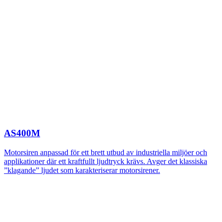
AS400M
Motorsiren anpassad för ett brett utbud av industriella miljöer och
applikationer där ett kraftfullt ljudtryck krävs. Avger det klassiska
”klagande” ljudet som karakteriserar motorsirener.