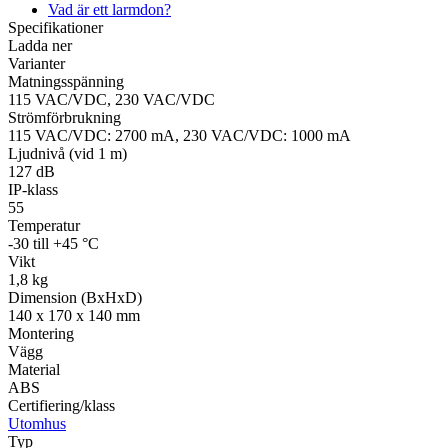
Vad är ett larmdon?
Specifikationer
Ladda ner
Varianter
Övrigt
Matningsspänning
Tillbehör
LED-indikatorer
Detektorer
MED-klassade
115 VAC/VDC, 230 VAC/VDC
Larmkommunikation
Strömförsörjning
Strömförbrukning
115 VAC/VDC: 2700 mA, 230 VAC/VDC: 1000 mA
Ljudnivå (vid 1 m)
127 dB
IP-klass
55
Temperatur
-30 till +45 °C
Vikt
1,8 kg
Dimension (BxHxD)
140 x 170 x 140 mm
Montering
Vägg
Material
ABS
Certifiering/klass
Utomhus
Typ