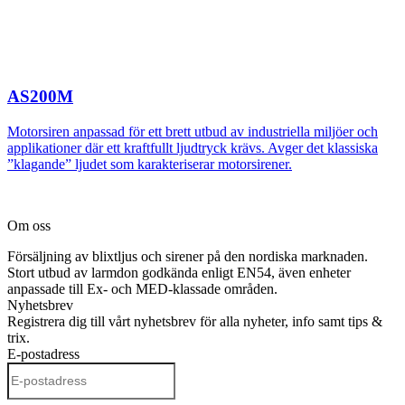
AS200M
Motorsiren anpassad för ett brett utbud av industriella miljöer och
applikationer där ett kraftfullt ljudtryck krävs. Avger det klassiska
”klagande” ljudet som karakteriserar motorsirener.
Om oss
Försäljning av blixtljus och sirener på den nordiska marknaden.
Stort utbud av larmdon godkända enligt EN54, även enheter
anpassade till Ex- och MED-klassade områden.
Nyhetsbrev
Registrera dig till vårt nyhetsbrev för alla nyheter, info samt tips &
trix.
E-postadress