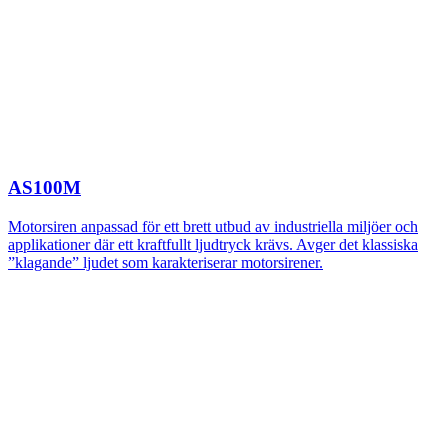
AS100M
Motorsiren anpassad för ett brett utbud av industriella miljöer och
applikationer där ett kraftfullt ljudtryck krävs. Avger det klassiska
”klagande” ljudet som karakteriserar motorsirener.