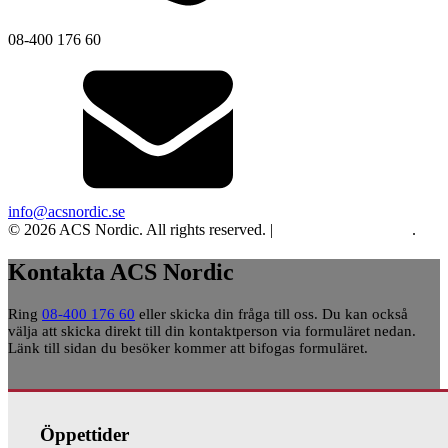
08-400 176 60
info@acsnordic.se
© 2026 ACS Nordic. All rights reserved. |
Integritet och cookies
.
Kontakta ACS Nordic
Ring
08-400 176 60
eller skicka din fråga till oss. Du kan också
välja att skicka direkt till din kontaktperson via formuläret nedan.
Länk till sidan du besöker kommer att bifogas formuläret.
Öppettider