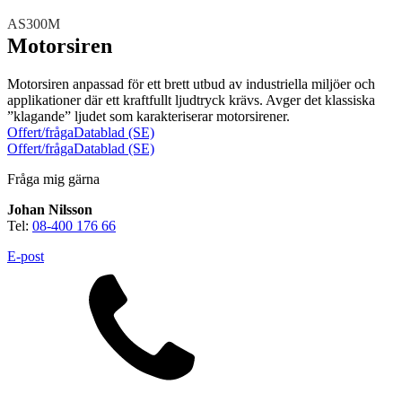
Teknisk support
Offertförfrågan
AS300M
Motorsiren
Motorsiren anpassad för ett brett utbud av industriella miljöer och
applikationer där ett kraftfullt ljudtryck krävs. Avger det klassiska
”klagande” ljudet som karakteriserar motorsirener.
Offert/fråga
Datablad (SE)
Offert/fråga
Datablad (SE)
Fråga mig gärna
Brand
Blixtljus
Sirener
Kombinerade enheter
Johan Nilsson
Larmsystem
Larmklockor
MED-klassade
Tel:
08-400 176 66
E-post
Säkerhet
Blixtljus