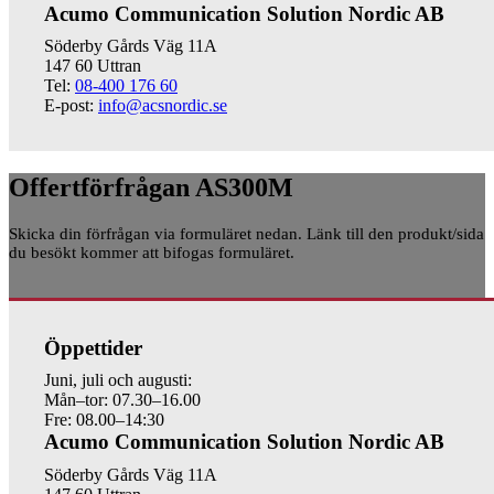
Acumo Communication Solution Nordic AB
Söderby Gårds Väg 11A
147 60 Uttran
Tel:
08-400 176 60
E-post:
info@acsnordic.se
Offertförfrågan AS300M
Skicka din förfrågan via formuläret nedan. Länk till den produkt/sida
du besökt kommer att bifogas formuläret.
Öppettider
Juni, juli och augusti:
Mån–tor: 07.30–16.00
Fre: 08.00–14:30
Acumo Communication Solution Nordic AB
Söderby Gårds Väg 11A