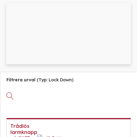
Övrigt
Industri
Ex-
Tillbehör
klassade
Blixtljus
LED-
indikatorer
Sirener
Blixtljus
Detektorer
Kombinerade
Sirener
enheter
MED-
Kombinerade
klassade
Larmsystem
enheter
Larmkommunikation
Detektorer
Strömförsörjning
Larmklockor
Filtrera urval
(
Typ:
Lock Down
)
Tillbehör
Trådlös
larmknapp