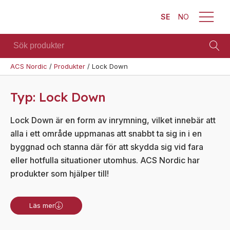
SE
NO
Sök
produkter
ACS Nordic
/
Produkter
/
Lock Down
Brand
Visa allt
Säkerhet
Blixtljus
Typ:
Lock Down
Se alla
Blixtljus
Sirener
kategorier
Sirener
Lock Down är en form av inrymning, vilket innebär att
Kombinerade
Se alla
alla i ett område uppmanas att snabbt ta sig in i en
enheter
Kombinerade
produkter
enheter
byggnad och stanna där för att skydda sig vid fara
Larmsystem
eller hotfulla situationer utomhus. ACS Nordic har
Larmsystem
Larmklockor
Teknisk
produkter som hjälper till!
MED-
support
klassade
Offertförfrågan
Läs mer