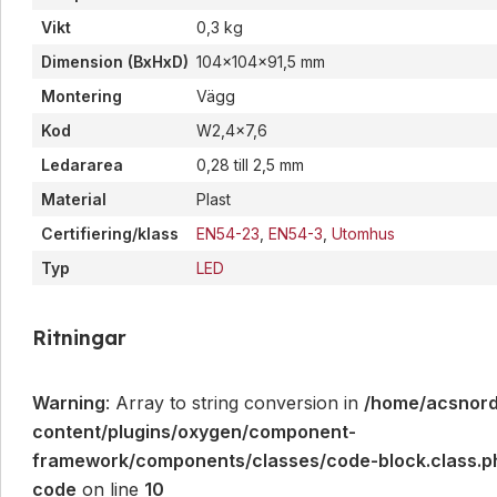
Vikt
0,3 kg
Dimension (BxHxD)
104x104x91,5 mm
Montering
Vägg
Kod
W2,4x7,6
Ledararea
0,28 till 2,5 mm
Material
Plast
Certifiering/klass
EN54-23
,
EN54-3
,
Utomhus
Typ
LED
Ritningar
Warning
: Array to string conversion in
/home/acsnord
content/plugins/oxygen/component-
framework/components/classes/code-block.class.php
code
on line
10