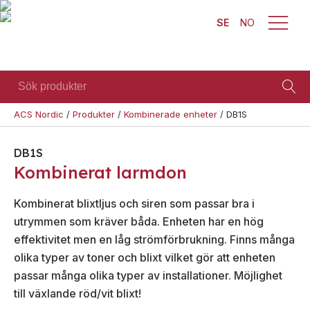
SE
NO
Sök
Brand
produkter
ACS Nordic
/
Produkter
/
Kombinerade enheter
/
DB1S
Visa allt
Säkerhet
Blixtljus
Se alla
Blixtljus
Sirener
DB1S
kategorier
Sirener
Kombinerade
Kombinerat larmdon
Se alla
enheter
Kombinerade
produkter
enheter
Larmsystem
Kombinerat blixtljus och siren som passar bra i
Larmsystem
Larmklockor
utrymmen som kräver båda. Enheten har en hög
Teknisk
effektivitet men en låg strömförbrukning. Finns många
MED-
support
klassade
olika typer av toner och blixt vilket gör att enheten
Offertförfrågan
passar många olika typer av installationer. Möjlighet
till växlande röd/vit blixt!