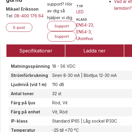
Vad är et
support? Hör
TYP
larmdon?
Mikael Eriksson
av dig så
LED
Tel:
08-400 176 64
hjälper vi dig.
KLASS
EN54-23
,
Support
E-post
EN54-3
,
Support
Utomhus
Specifikationer
Ladda ner
Matningsspänning
18 - 56 VDC
Strömförbrukning
Siren 8-30 mA | Blixtljus 12-30 mA
Ljudnivå (vid 1 m)
110 dB
Antal toner
32 st
Färg på ljus
Röd, Vit
Färg på enhet
Vit, Röd
IP-klass
Standard IP65 | Låg sockel IP33C
Temperatur
-25 till +70 °C