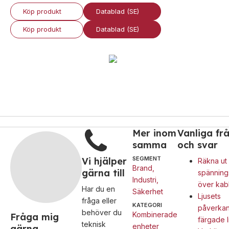
Övrigt
Köp produkt
Datablad (SE)
Industri
Ex-
Tillbehör
Köp produkt
Datablad (SE)
klassade
Blixtljus
LED-
indikatorer
Sirener
Blixtljus
Detektorer
Kombinerade
Sirener
enheter
MED-
Kombinerade
klassade
Larmsystem
enheter
Larmkommunikation
Detektorer
Strömförsörjning
Larmklockor
Mer inom
Vanliga fr
Tillbehör
samma
och svar
SEGMENT
Vi hjälper
Räkna ut
Brand
,
gärna till
spännings
Industri
,
över kab
Har du en
Säkerhet
Ljusets
fråga eller
KATEGORI
påverkan
behöver du
Kombinerade
Fråga mig
färgade l
teknisk
enheter
gärna