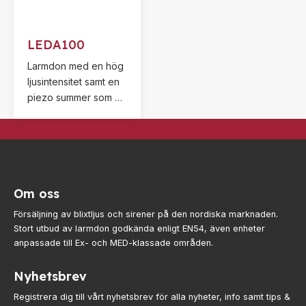
kombination med
flexibilitet.
LEDA100
Larmdon med en hög
ljusintensitet samt en
piezo summer som är
placerad i botten av
enheten. Summern är
synkroniserad med
blixthastigheten.
Om oss
Försäljning av blixtljus och sirener på den nordiska marknaden.
Stort utbud av larmdon godkända enligt EN54, även enheter
anpassade till Ex- och MED-klassade områden.
Nyhetsbrev
Registrera dig till vårt nyhetsbrev för alla nyheter, info samt tips &