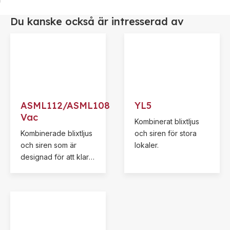
Du kanske också är intresserad av
ASML112/ASML108
YL5
Vac
Kombinerat blixtljus
Kombinerade blixtljus
och siren för stora
och siren som är
lokaler.
designad för att klara
tuff industrimiljö och
är redan från
ritningsstadiet
utformad för att
säkerställa en säker
och enkel installation i