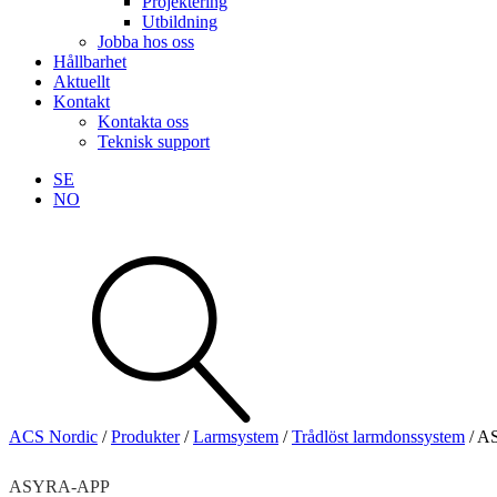
Projektering
Utbildning
Jobba hos oss
Hållbarhet
Aktuellt
Kontakt
Kontakta oss
Teknisk support
SE
NO
Sök
produkter
Visa allt
Se alla kategorier
Se alla produkter
ACS Nordic
/
Produkter
/
Larmsystem
/
Trådlöst larmdonssystem
/
A
Teknisk support
Offertförfrågan
ASYRA-APP