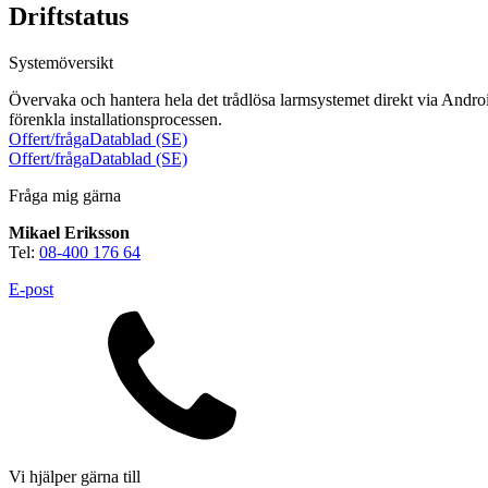
Driftstatus
Systemöversikt
Övervaka och hantera hela det trådlösa larmsystemet direkt via Androi
förenkla installationsprocessen.
Offert/fråga
Datablad (SE)
Offert/fråga
Datablad (SE)
Brand
Fråga mig gärna
Blixtljus
Sirener
Kombinerade enheter
Mikael Eriksson
Larmsystem
Larmklockor
MED-klassade
Tel:
08-400 176 64
E-post
Säkerhet
Blixtljus
Sirener
Kombinerade enheter
Larmsystem
Vi hjälper gärna till