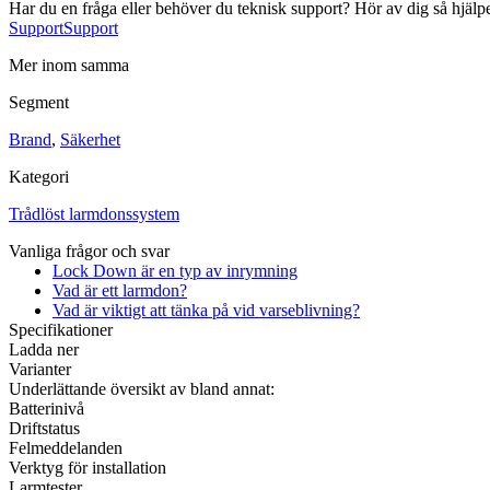
Har du en fråga eller behöver du teknisk support? Hör av dig så hjälpe
Support
Support
Mer inom samma
Segment
Brand
,
Säkerhet
Industri
Kategori
Blixtljus
Sirener
Kombinerade enheter
Larmsystem
Trådlöst larmdonssystem
Ex-klassade
Vanliga frågor och svar
Blixtljus
Sirener
Lock Down är en typ av inrymning
Kombinerade enheter
Vad är ett larmdon?
Detektorer
Vad är viktigt att tänka på vid varseblivning?
Larmklockor
Specifikationer
Tillbehör
Ladda ner
Varianter
Underlättande översikt av bland annat:
Batterinivå
Driftstatus
Felmeddelanden
Verktyg för installation
Larmtester