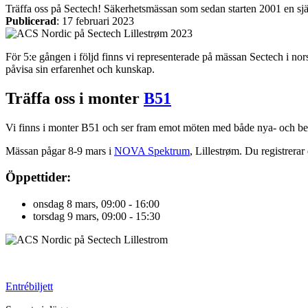
Träffa oss på Sectech! Säkerhetsmässan som sedan starten 2001 en själ
Publicerad
:
17 februari 2023
För 5:e gången i följd finns vi representerade på mässan Sectech i nor
påvisa sin erfarenhet och kunskap.
Träffa oss i monter
B51
Industri
Blixtljus
Sirener
Kombinerade enheter
Larmsystem
Vi finns i monter B51 och ser fram emot möten med både nya- och bef
Ex-klassade
Mässan pågar 8-9 mars i
NOVA Spektrum
, Lillestrøm. Du registrerar
Blixtljus
Sirener
Kombinerade enheter
Öppettider:
Detektorer
Larmklockor
onsdag 8 mars, 09:00 - 16:00
Tillbehör
torsdag 9 mars, 09:00 - 15:30
Entrébiljett