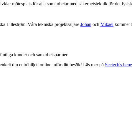
vklar mötesplats för alla som arbetar med säkerhetsteknik för det fysis
ska Lillestrøm. Våra tekniska projektsäljare
Johan
och
Mikael
kommer fin
intliga kunder och samarbetspartner.
 enkelt din entrébiljett online inför ditt besök! Läs mer på
Sectech's hem