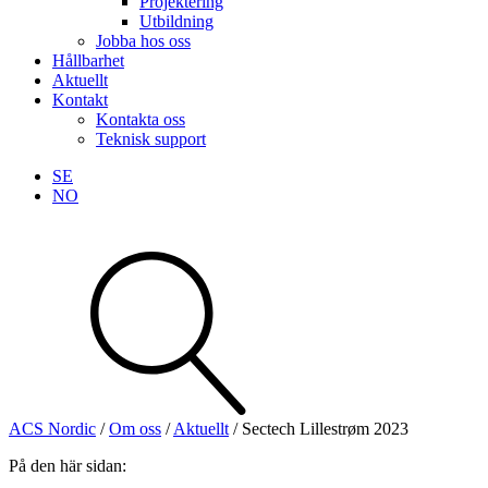
Projektering
Utbildning
Jobba hos oss
Hållbarhet
Aktuellt
Kontakt
Kontakta oss
Teknisk support
SE
NO
Sök
produkter
Visa allt
Se alla kategorier
Se alla produkter
ACS Nordic
/
Om oss
/
Aktuellt
/
Sectech Lillestrøm 2023
Teknisk support
På den här sidan:
Offertförfrågan