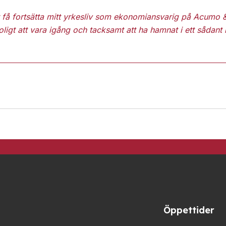
t få fortsätta mitt yrkesliv som ekonomiansvarig på Acumo
ligt att vara igång och tacksamt att ha hamnat i ett sådant h
Öppettider