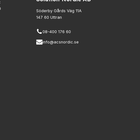
:
0
Söderby Gårds Väg 11A
147 60 Uttran
08-400 176 60
info@acsnordic.se