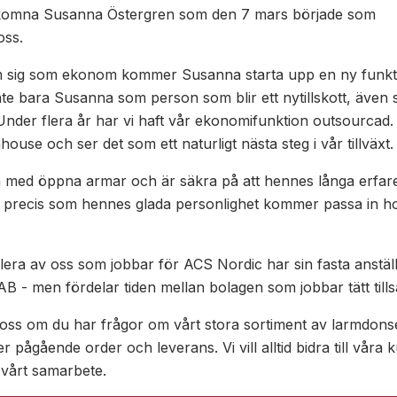
välkomna Susanna Östergren som den 7 mars började som
oss.
 sig som ekonom kommer Susanna starta upp en ny funkt
nte bara Susanna som person som blir ett nytillskott, även s
nder flera år har vi haft vår ekonomifunktion outsourcad. 
house och ser det som ett naturligt nästa steg i vår tillväxt.
 med öppna armar och är säkra på att hennes långa erfar
precis som hennes glada personlighet kommer passa in h
era av oss som jobbar för ACS Nordic har sin fasta anstäl
B - men fördelar tiden mellan bolagen som jobbar tätt til
 oss om du har frågor om vårt stora sortiment av larmdons
er pågående order och leverans. Vi vill alltid bidra till våra
 vårt samarbete.