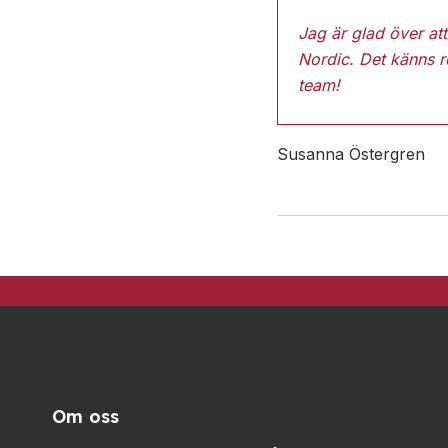
Jag är glad över at
Nordic. Det känns ro
team!
Susanna Östergren
Om oss