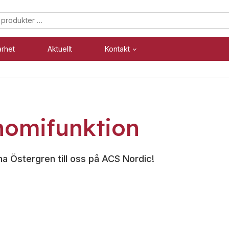
arhet
Aktuellt
Kontakt
Säkerhet
Industri
nomifunktion
Blixtljus
Blixtljus
Sirener
Sirener
Kombinerade enheter
Kombinerade enheter
a Östergren till oss på ACS Nordic!
Larmsystem
Larmsystem