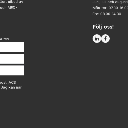
Stort utbud av
Juni, juli och augusti
- och MED-
Mån–tor: 07.30–16.0
Fre: 08.00–14:30
Följ oss!
& trix.
-post. ACS
. Jag kan när