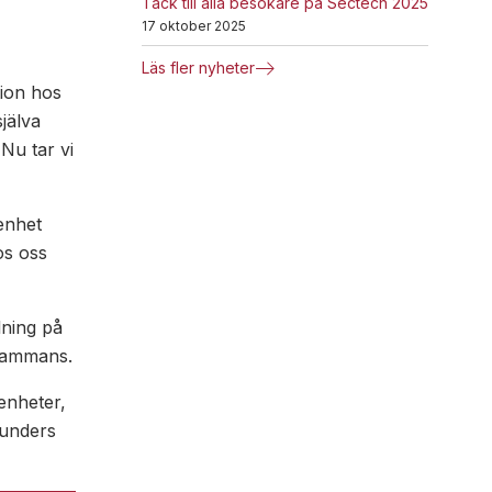
Tack till alla besökare på Sectech 2025
17 oktober 2025
Läs fler nyheter
ion hos
jälva
Nu tar vi
enhet
os oss
lning på
lsammans.
enheter,
 kunders