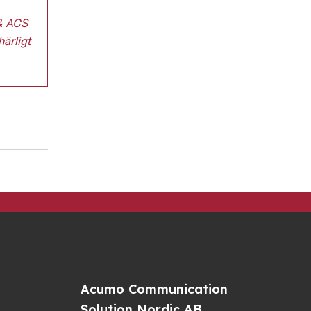
 & ACS
ärligt
Acumo Communication
Solution Nordic AB