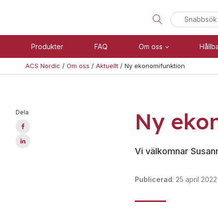
Sök
efter:
Produkter
FAQ
Om oss
Hållb
ACS Nordic
/
Om oss
/
Aktuellt
/
Ny ekonomifunktion
Visa allt
Brand
Ny eko
Dela
Se alla kategorier
Blixtljus
Se alla produkter
Sirener
Kombinerade enheter
Vi välkomnar Susann
Teknisk support
Larmsystem
Offertförfrågan
Larmklockor
Publicerad
:
25 april 2022
MED-klassade