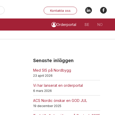
När automatisk komplettering av resultat är tillgängliga använde
Kontakta oss
Orderportal
SE
NO
Ex-klassade
Övrigt
Blixtljus
Tillbehör
Senaste inläggen
Sirener
LED-indikatorer
Med SIS på Nordbygg
Kombinerade enheter
Detektorer
23 april 2026
Detektorer
MED-klassade
Vi har lanserat en orderportal
6 mars 2026
Larmklockor
Larmkommunikation
Tillbehör
Strömförsörjning
ACS Nordic önskar en GOD JUL
19 december 2025