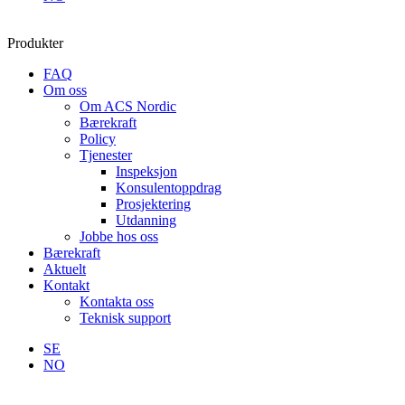
Produkter
FAQ
Om oss
Om ACS Nordic
Bærekraft
Policy
Tjenester
Inspeksjon
Konsulentoppdrag
Prosjektering
Utdanning
Jobbe hos oss
Bærekraft
Aktuelt
Kontakt
Kontakta oss
Teknisk support
SE
NO
Søk