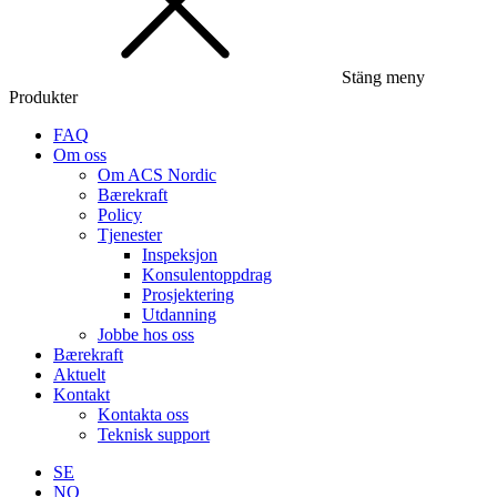
Stäng meny
Produkter
FAQ
Om oss
Om ACS Nordic
Bærekraft
Policy
Tjenester
Inspeksjon
Konsulentoppdrag
Prosjektering
Utdanning
Jobbe hos oss
Bærekraft
Aktuelt
Kontakt
Kontakta oss
Teknisk support
SE
NO