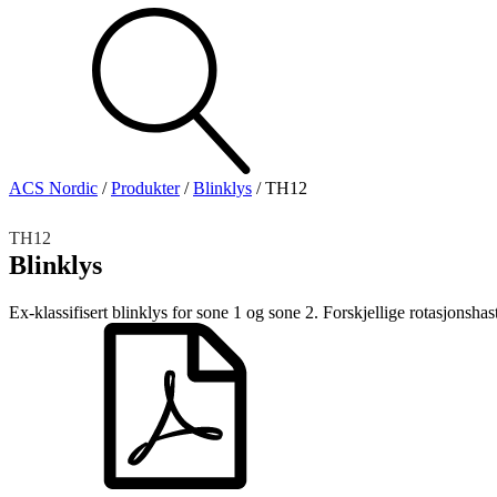
produkter
Vis alt
Se alle kategorier
Se alle produkter
ACS Nordic
/
Produkter
/
Blinklys
/
TH12
TH12
Blinklys
Ex-klassifisert blinklys for sone 1 og sone 2. Forskjellige rotasjonshas
Brann
Blinklys
Sirener
Kombinerte enheter
Trådløst alarmsystem
Alarmklokker
MED-klassifisert