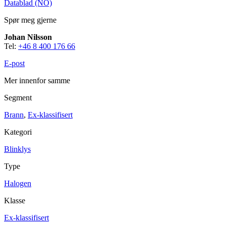
Datablad (NO)
Spør meg gjerne
Johan Nilsson
Tel:
+46 8 400 176 66
Sikkerhet
Blinklys
E-post
Sirener
Kombinerte enheter
Trådløst alarmsystem
Mer innenfor samme
Segment
Brann
,
Ex-klassifisert
Kategori
Blinklys
Industri
Blinklys
Type
Sirener
Kombinerte enheter
Halogen
Ex-klassifisert
Blinklys
Sirener
Klasse
Kombinerte enheter
Detektorer
Ex-klassifisert
Alarmklokker