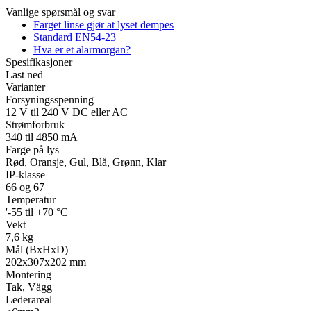
Tilbehør
Vanlige spørsmål og svar
Farget linse gjør at lyset dempes
Standard EN54-23
Hva er et alarmorgan?
Spesifikasjoner
Last ned
Varianter
Forsyningsspenning
12 V til 240 V DC eller AC
Strømforbruk
Annet
340 til 4850 mA
Tilbehør
LED-indikatorer
Detektorer
MED-klassifisering
Farge på lys
Alarmkommunikasjon
Strømforsyning
Rød, Oransje, Gul, Blå, Grønn, Klar
IP-klasse
66 og 67
Temperatur
'-55 til +70 °C
Vekt
7,6 kg
Mål (BxHxD)
202x307x202 mm
Montering
Tak, Vägg
Lederareal