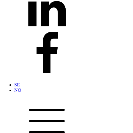
SE
NO