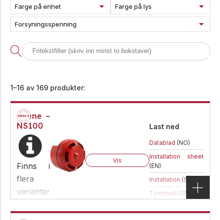
Farge på enhet
Farge på lys
Forsyningsspenning
1–16 av 169 produkter:
Sirene –
NS100
Last ned
Datablad
(NO)
Installation sheet
Vis
Finns i
(EN)
flera
Installation
(SE)
varianter
Tontabell
(SE)
Sirene – NS100
Fås i flere varianter