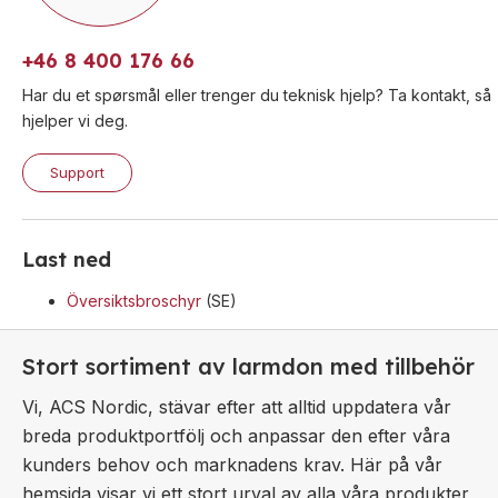
Rekkevidde
> 1000 meter ved fri sikt
Visa produkt
Farge
Rød eller svart
+46 8 400 176 66
Kommunikasjon
NFC med mobilapp
Har du et spørsmål eller trenger du teknisk hjelp? Ta kontakt, så
Nullstilling
Med medfølgende nøkkel
hjelper vi deg.
Antall enheter
Aktiveres med opptil 254 stk.
Det trådløse alarmorgansystemet krever minst én
Support
trykknapp paret med 1–254 alarmorganer i form
av blinklys, sirener, kombinerte alarmorganer
Last ned
eller I/O-modul.
Översiktsbroschyr
(SE)
Visa produkt
Stort sortiment av larmdon med tillbehör
Vi, ACS Nordic, stävar efter att alltid uppdatera vår
breda produktportfölj och anpassar den efter våra
kunders behov och marknadens krav. Här på vår
hemsida visar vi ett stort urval av alla våra produkter,