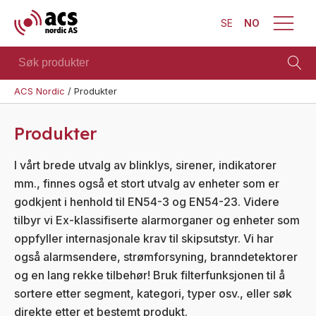
SE
NO
Søk
produkter
ACS Nordic
/
Produkter
Vis alt
Brann
Sikkerhet
Se alle
Blinklys
Produkter
kategorier
Blinklys
Sirener
Se alle
Sirener
I vårt brede utvalg av blinklys, sirener, indikatorer
Kombinerte
produkter
mm., finnes også et stort utvalg av enheter som er
enheter
Kombinerte
enheter
godkjent i henhold til EN54-3 og EN54-23. Videre
Trådløst
tilbyr vi Ex-klassifiserte alarmorganer og enheter som
alarmsystem
Trådløst
alarmsystem
oppfyller internasjonale krav til skipsutstyr. Vi har
Alarmklokker
også alarmsendere, strømforsyning, branndetektorer
MED-
og en lang rekke tilbehør! Bruk filterfunksjonen til å
klassifisert
sortere etter segment, kategori, typer osv., eller søk
direkte etter et bestemt produkt.