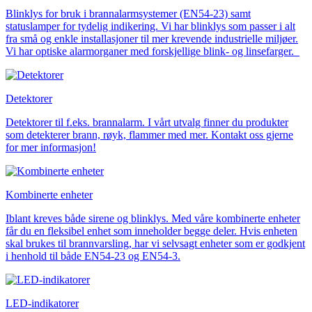
Detektorer
Blinklys for bruk i brannalarmsystemer (EN54-23) samt
Alarmklokker
statuslamper for tydelig indikering. Vi har blinklys som passer i alt
Tilbehør
fra små og enkle installasjoner til mer krevende industrielle miljøer.
Vi har optiske alarmorganer med forskjellige blink- og linsefarger.
Detektorer
Detektorer til f.eks. brannalarm. I vårt utvalg finner du produkter
som detekterer brann, røyk, flammer med mer. Kontakt oss gjerne
for mer informasjon!
Annet
Tilbehør
LED-indikatorer
Detektorer
MED-klassifisering
Alarmkommunikasjon
Strømforsyning
Kombinerte enheter
Iblant kreves både sirene og blinklys. Med våre kombinerte enheter
får du en fleksibel enhet som inneholder begge deler. Hvis enheten
skal brukes til brannvarsling, har vi selvsagt enheter som er godkjent
i henhold til både EN54-23 og EN54-3.
LED-indikatorer