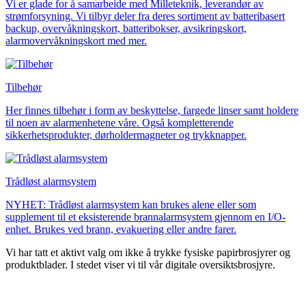
Vi er glade for å samarbeide med Milleteknik, leverandør av
strømforsyning. Vi tilbyr deler fra deres sortiment av batteribasert
backup, overvåkningskort, batteribokser, avsikringskort,
alarmovervåkningskort med mer.
Tilbehør
Her finnes tilbehør i form av beskyttelse, fargede linser samt holdere
til noen av alarmenhetene våre. Også kompletterende
sikkerhetsprodukter, dørholdermagneter og trykknapper.
Trådløst alarmsystem
NYHET: Trådløst alarmsystem kan brukes alene eller som
supplement til et eksisterende brannalarmsystem gjennom en I/O-
enhet. Brukes ved brann, evakuering eller andre farer.
Vi har tatt et aktivt valg om ikke å trykke fysiske papirbrosjyrer og
produktblader. I stedet viser vi til vår digitale oversiktsbrosjyre.
Oversiktsbrosjyre