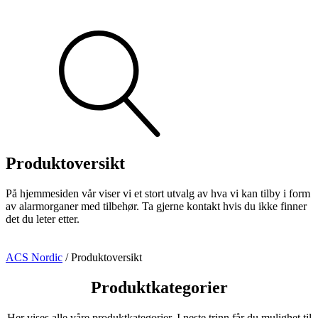
Søk
produkter
Vis alt
Se alle kategorier
Se alle produkter
Produktoversikt
På hjemmesiden vår viser vi et stort utvalg av hva vi kan tilby i form
av alarmorganer med tilbehør. Ta gjerne kontakt hvis du ikke finner
det du leter etter.
ACS Nordic
/
Produktoversikt
Brann
Blinklys
Sirener
Kombinerte enheter
Produktkategorier
Trådløst alarmsystem
Alarmklokker
MED-klassifisert
Her vises alle våre produktkategorier. I neste trinn får du mulighet til