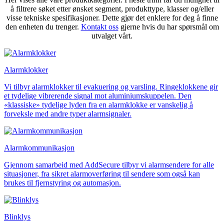
å filtrere søket etter ønsket segment, produkttype, klasser og/eller
visse tekniske spesifikasjoner. Dette gjør det enklere for deg å finne
den enheten du trenger.
Kontakt oss
gjerne hvis du har spørsmål om
utvalget vårt.
Sikkerhet
Alarmklokker
Blinklys
Sirener
Kombinerte enheter
Trådløst alarmsystem
Vi tilbyr alarmklokker til evakuering og varsling. Ringeklokkene gir
et tydelige vibrerende signal mot aluminiumskuppelen. Den
«klassiske» tydelige lyden fra en alarmklokke er vanskelig å
forveksle med andre typer alarmsignaler.
Alarmkommunikasjon
Gjennom samarbeid med AddSecure tilbyr vi alarmsendere for alle
Industri
situasjoner, fra sikret alarmoverføring til sendere som også kan
Blinklys
brukes til fjernstyring og automasjon.
Sirener
Kombinerte enheter
Ex-klassifisert
Blinklys
Sirener
Blinklys
Kombinerte enheter