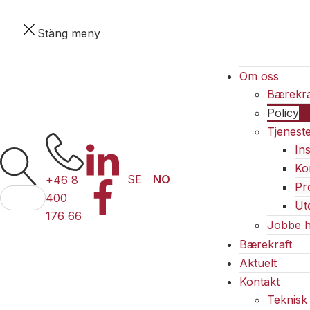
Start
Stäng meny
Produkter
FAQ
Om oss
Bærekra
Policy
Tjenest
In
Ko
SE
NO
+46 8
Pr
Søk
When autocomplete results are available use up a
400
Ut
etter:
176 66
Jobbe h
Bærekraft
Aktuelt
Kontakt
Teknisk