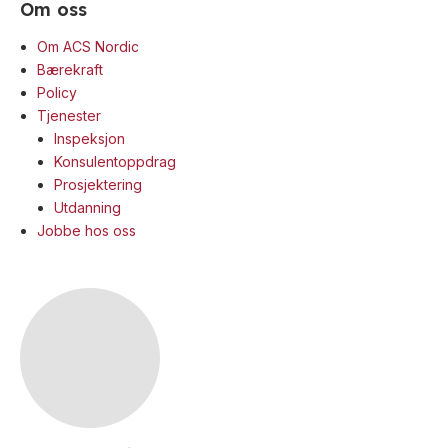
Om oss
Kombinerte
enheter
Om ACS Nordic
Trådløst
Bærekraft
alarmsystem
Policy
Tjenester
Inspeksjon
Konsulentoppdrag
Industri
Prosjektering
Blinklys
Utdanning
Jobbe hos oss
Sirener
Kombinerte
enheter
Ex-
klassifisert
Blinklys
Sirener