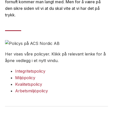
fornuft kommer man langt med. Men for å være på
den sikre siden vil vi at du skal vite at vi har det på
Brann
trykk.
Blinklys
Sirener
Kombinerte
enheter
Trådløst
alarmsystem
Her vises våre policyer. Klikk på relevant lenke for å
Alarmklokker
åpne vedlegg i et nytt vindu.
MED-
Integritetspolicy
klassifisert
Miljöpolicy
Kvalitetspolicy
Arbetsmiljöpolicy
Sikkerhet
Blinklys
Sirener