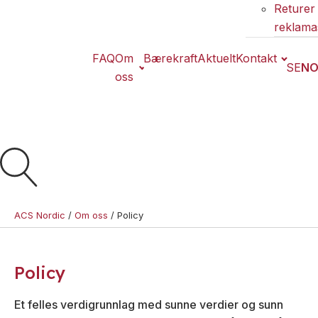
Returer
reklama
FAQ
Om
Bærekraft
Aktuelt
Kontakt
SE
N
Produkter
oss
Søk
produkter
Vis
alt
Se
alle
ACS Nordic
/
Om oss
/
Policy
kategorier
Se
alle
Policy
produkter
Et felles verdigrunnlag med sunne verdier og sunn