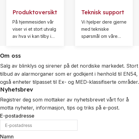
er av interesse og
Produktoversikt
Teknisk support
som kan løse
eventuelle problemer
På hjemmesiden vår
Vi hjelper dere gjerne
dere står overfor.
viser vi et stort utvalg
med tekniske
av hva vi kan tilby i
spørsmål om våre
form av alarmorganer
produkter. Kontakt
med tilbehør. Ta
oss for mer
Om oss
gjerne kontakt hvis
informasjon.
du ikke finner det du
Salg av blinklys og sirener på det nordiske markedet. Stort
leter etter.
tilbud av alarmorganer som er godkjent i henhold til EN54,
også enheter tilpasset til Ex- og MED-klassifiserte områder.
Nyhetsbrev
Registrer deg som mottaker av nyhetsbrevet vårt for å
motta nyheter, informasjon, tips og triks på e-post.
E-postadresse
Namn