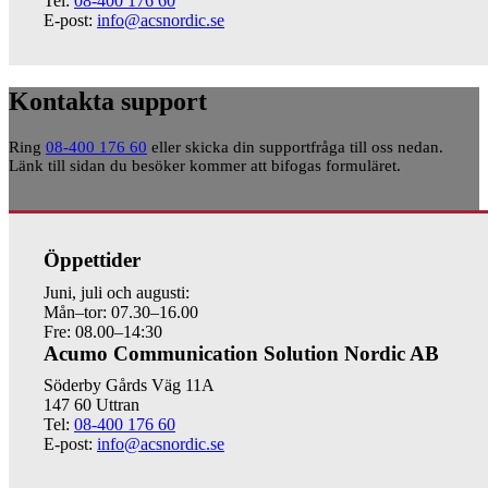
Tel:
08-400 176 60
E-post:
info@acsnordic.se
Kontakta support
Ring
08-400 176 60
eller skicka din supportfråga till oss nedan.
Länk till sidan du besöker kommer att bifogas formuläret.
Öppettider
Juni, juli och augusti:
Mån–tor: 07.30–16.00
Fre: 08.00–14:30
Acumo Communication Solution Nordic AB
Söderby Gårds Väg 11A
147 60 Uttran
Tel:
08-400 176 60
E-post:
info@acsnordic.se