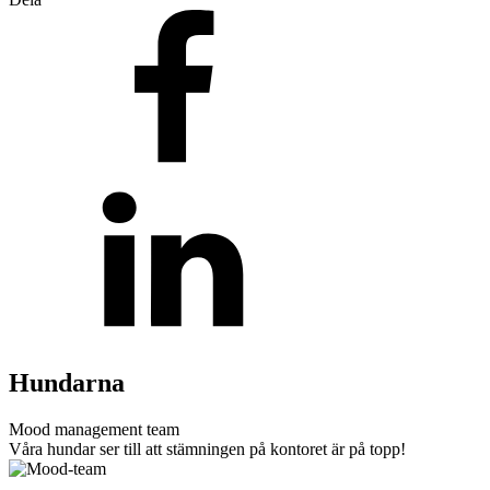
Teknisk support
Offertförfrågan
Brand
Blixtljus
Sirener
Kombinerade enheter
Larmsystem
Larmklockor
MED-klassade
Hundarna
Mood management team
Våra hundar ser till att stämningen på kontoret är på topp!
Säkerhet
Blixtljus