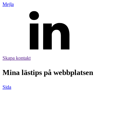
Mejla
Övrigt
Tillbehör
LED-indikatorer
Detektorer
MED-klassade
Larmkommunikation
Strömförsörjning
Skapa kontakt
Mina lästips på webbplatsen
Sida