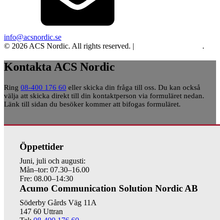
info@acsnordic.se
© 2026 ACS Nordic. All rights reserved. |
Integritet och cookies
.
Kontakta ACS Nordic
Ring
08-400 176 60
eller skicka din fråga till oss. Du kan också
välja att skicka direkt till din kontaktperson via formuläret nedan.
Länk till sidan du besöker kommer att bifogas formuläret.
Öppettider
Juni, juli och augusti:
Mån–tor: 07.30–16.00
Fre: 08.00–14:30
Acumo Communication Solution Nordic AB
Söderby Gårds Väg 11A
147 60 Uttran