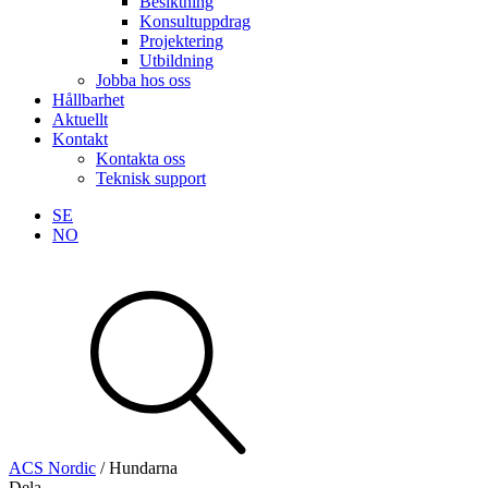
Besiktning
Konsultuppdrag
Projektering
Utbildning
Jobba hos oss
Hållbarhet
Aktuellt
Kontakt
Kontakta oss
Teknisk support
SE
NO
Sök
produkter
Visa allt
Se alla kategorier
Se alla produkter
ACS Nordic
/
Hundarna
Dela