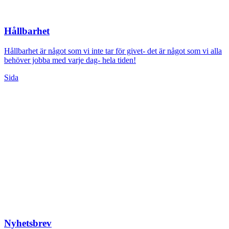
Hållbarhet
Hållbarhet är något som vi inte tar för givet- det är något som vi alla
behöver jobba med varje dag- hela tiden!
Sida
Nyhetsbrev