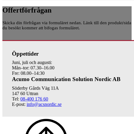
Offertförfrågan
Skicka din förfrågan via formuläret nedan. Länk till den produkt/sida
du besökt kommer att bifogas formuläret.
Öppettider
Juni, juli och augusti:
Mån–tor: 07.30–16.00
Fre: 08.00–14:30
Acumo Communication Solution Nordic AB
Söderby Gårds Väg 11A
147 60 Uttran
Tel:
08-400 176 60
E-post:
info@acsnordic.se