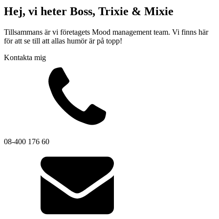
Sirener
Kombinerade enheter
Larmsystem
Hej, vi heter Boss, Trixie & Mixie
Tillsammans är vi företagets Mood management team. Vi finns här
för att se till att allas humör är på topp!
Kontakta mig
Industri
Blixtljus
Sirener
Kombinerade enheter
Larmsystem
Ex-klassade
Blixtljus
Sirener
08-400 176 60
Kombinerade enheter
Detektorer
Larmklockor
Tillbehör