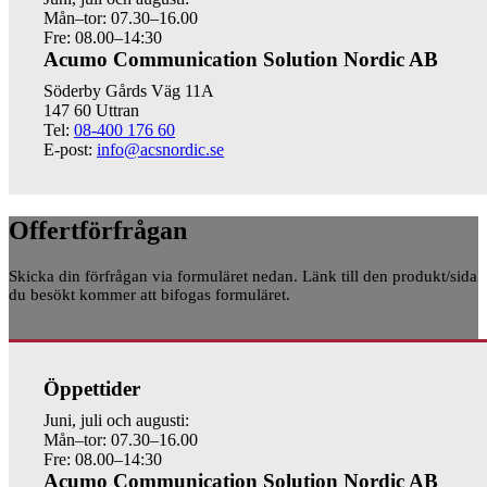
Mån–tor: 07.30–16.00
Fre: 08.00–14:30
Acumo Communication Solution Nordic AB
Söderby Gårds Väg 11A
147 60 Uttran
Tel:
08-400 176 60
E-post:
info@acsnordic.se
Offertförfrågan
Skicka din förfrågan via formuläret nedan. Länk till den produkt/sida
du besökt kommer att bifogas formuläret.
Öppettider
Juni, juli och augusti:
Mån–tor: 07.30–16.00
Fre: 08.00–14:30
Acumo Communication Solution Nordic AB