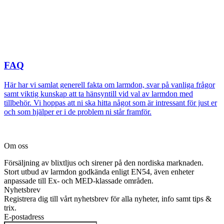
FAQ
Här har vi samlat generell fakta om larmdon, svar på vanliga frågor
samt viktig kunskap att ta hänsyntill vid val av larmdon med
tillbehör. Vi hoppas att ni ska hitta något som är intressant för just er
och som hjälper er i de problem ni står framför.
Om oss
Försäljning av blixtljus och sirener på den nordiska marknaden.
Stort utbud av larmdon godkända enligt EN54, även enheter
anpassade till Ex- och MED-klassade områden.
Nyhetsbrev
Registrera dig till vårt nyhetsbrev för alla nyheter, info samt tips &
trix.
E-postadress