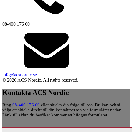
08-400 176 60
info@acsnordic.se
© 2026 ACS Nordic. All rights reserved. |
Integritet och cookies
.
Kontakta ACS Nordic
Ring
08-400 176 60
eller skicka din fråga till oss. Du kan också
välja att skicka direkt till din kontaktperson via formuläret nedan.
Länk till sidan du besöker kommer att bifogas formuläret.