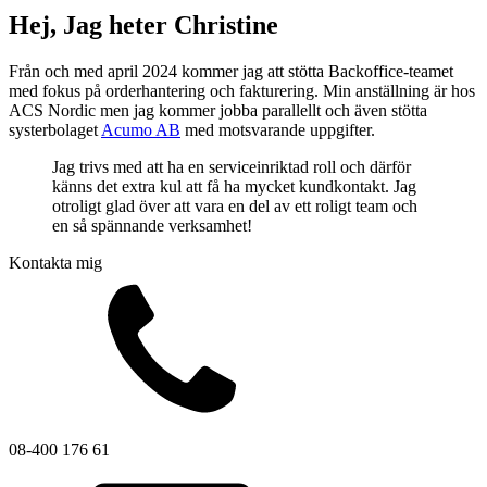
Sirener
Kombinerade enheter
Larmsystem
Hej, Jag heter Christine
Från och med april 2024 kommer jag att stötta Backoffice-teamet
med fokus på orderhantering och fakturering. Min anställning är hos
ACS Nordic men jag kommer jobba parallellt och även stötta
systerbolaget
Acumo AB
med motsvarande uppgifter.
Jag trivs med att ha en serviceinriktad roll och därför
känns det extra kul att få ha mycket kundkontakt. Jag
Industri
otroligt glad över att vara en del av ett roligt team och
Blixtljus
en så spännande verksamhet!
Sirener
Kombinerade enheter
Larmsystem
Kontakta mig
Ex-klassade
Blixtljus
Sirener
Kombinerade enheter
Detektorer
Larmklockor
Tillbehör
08-400 176 61