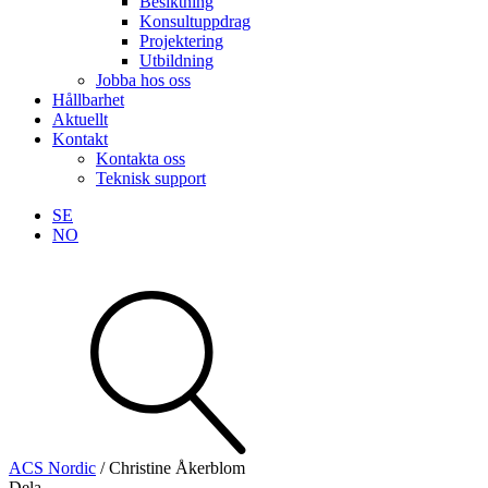
Besiktning
Konsultuppdrag
Projektering
Utbildning
Jobba hos oss
Hållbarhet
Aktuellt
Kontakt
Kontakta oss
Teknisk support
SE
NO
Sök
produkter
Visa allt
Se alla kategorier
Se alla produkter
ACS Nordic
/
Christine Åkerblom
Dela