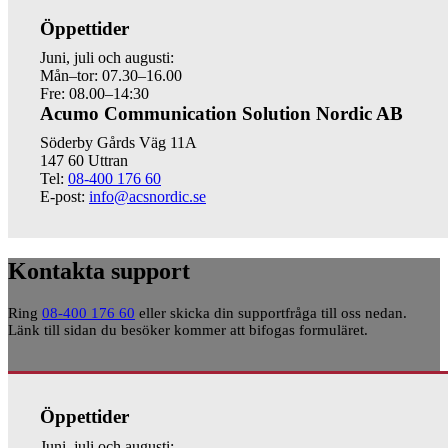
Öppettider
Juni, juli och augusti:
Mån–tor: 07.30–16.00
Fre: 08.00–14:30
Acumo Communication Solution Nordic AB
Söderby Gårds Väg 11A
147 60 Uttran
Tel:
08-400 176 60
E-post:
info@acsnordic.se
Kontakta support
Ring
08-400 176 60
eller skicka din supportfråga till oss nedan.
Länk till sidan du besöker kommer att bifogas formuläret.
Öppettider
Juni, juli och augusti: