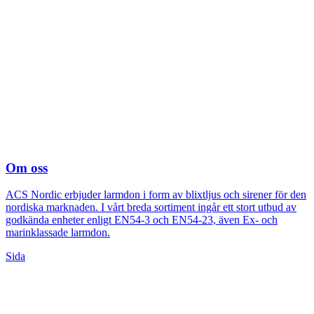
Om oss
ACS Nordic erbjuder larmdon i form av blixtljus och sirener för den
nordiska marknaden. I vårt breda sortiment ingår ett stort utbud av
godkända enheter enligt EN54-3 och EN54-23, även Ex- och
marinklassade larmdon.
Sida