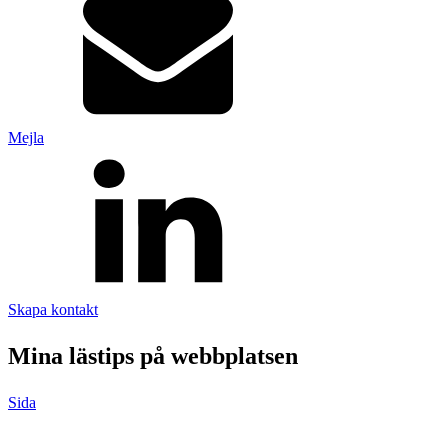
Övrigt
Tillbehör
LED-indikatorer
Detektorer
MED-klassade
Larmkommunikation
Strömförsörjning
Mejla
Skapa kontakt
Mina lästips på webbplatsen
Sida