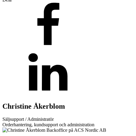
Teknisk support
Offertförfrågan
Brand
Blixtljus
Sirener
Kombinerade enheter
Larmsystem
Larmklockor
MED-klassade
Christine Åkerblom
Säljsupport / Administratör
Orderhantering, kundsupport och administration
Säkerhet
Blixtljus