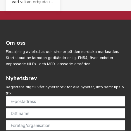
vad vi kan erbjuda i
form av larmdon med
tillbehör, kontakta oss
gärna om du inte
hittar exakt det du
söker.
Om oss
Försäljning av blixtljus och sirener på den nordiska marknaden.
Stort utbud av larmdon godkända enligt EN54, även enheter
anpassade till Ex- och MED-klassade områden.
Nyhetsbrev
Registrera dig till vårt nyhetsbrev för alla nyheter, info samt tips &
trix.