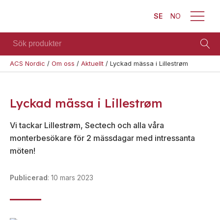
SE
NO
Sök
produkter
ACS Nordic
/
Om oss
/
Aktuellt
/
Lyckad mässa i Lillestrøm
Brand
Visa allt
Säkerhet
Blixtljus
Se alla
Blixtljus
Lyckad mässa i Lillestrøm
Sirener
kategorier
Sirener
Kombinerade
Vi tackar Lillestrøm, Sectech och alla våra
Se alla
enheter
Kombinerade
produkter
monterbesökare för 2 mässdagar med intressanta
enheter
Larmsystem
möten!
Larmsystem
Larmklockor
Teknisk
MED-
support
Publicerad
:
10 mars 2023
klassade
Offertförfrågan