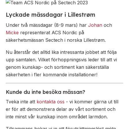
Övrigt
Industri
Ex-
Lyckade mässdagar i Lillestrøm
Tillbehör
klassade
Blixtljus
LED-
Under två mässdagar (8-9 mars) har
Johan
och
indikatorer
Sirener
Blixtljus
Micke
representerat ACS Nordic på
Detektorer
Kombinerade
Sirener
säkerhetsmässan Sectech i norska Lillestrøm.
enheter
MED-
Kombinerade
Nu återstår det alltid lika intressanta jobbet att följa
klassade
Larmsystem
enheter
upp samtalen. Vilket förhoppningsvis leder till att vi
Larmkommunikation
Detektorer
genom kunskap- och sortiment kan säkerställa
Strömförsörjning
Larmklockor
säkerheten i fler kommande installationer!
Tillbehör
Kunde du inte besöka mässan?
Tveka inte att
kontakta oss
- vi kommer gärna ut till
er för att demonstrera delar av vårt sortiment och
inte minst vår kunskap inom området larmdon.
Tillsammans bokar vi in ett förutsättningslöst möte,