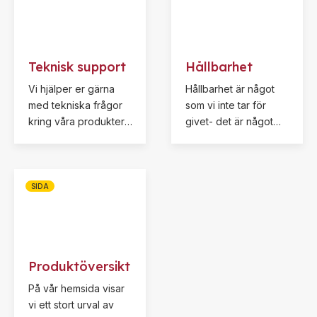
Teknisk support
Hållbarhet
Vi hjälper er gärna
Hållbarhet är något
med tekniska frågor
som vi inte tar för
kring våra produkter.
givet- det är något
Kontakta oss för mer
som vi alla behöver
information.
jobba med varje dag-
hela tiden!
SIDA
Produktöversikt
På vår hemsida visar
vi ett stort urval av