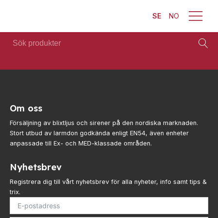
SE
NO
Sök
produkter
Brand
Visa allt
Säkerhet
Blixtljus
Se alla
Blixtljus
Sirener
Om oss
kategorier
Sirener
Kombinerade
Försäljning av blixtljus och sirener på den nordiska marknaden.
Se alla
enheter
Kombinerade
Stort utbud av larmdon godkända enligt EN54, även enheter
produkter
enheter
Larmsystem
anpassade till Ex- och MED-klassade områden.
Larmsystem
Larmklockor
Teknisk
Nyhetsbrev
MED-
support
klassade
Registrera dig till vårt nyhetsbrev för alla nyheter, info samt tips &
Offertförfrågan
trix.