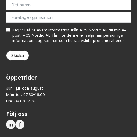
Övrigt
Industri
Ex-
Tillbehör
klassade
Blixtljus
LED-
Jag vill få relevant information från ACS Nordic AB till min e-
indikatorer
Sirener
Blixtljus
post. ACS Nordic AB får inte dela eller sälja min personliga
information. Jag kan när som helst avsluta prenumerationen.
Detektorer
Kombinerade
Sirener
enheter
MED-
Kombinerade
Skicka
klassade
Larmsystem
enheter
Larmkommunikation
Detektorer
Strömförsörjning
Larmklockor
Öppettider
Tillbehör
Juni, juli och augusti:
Mån–tor: 07.30–16.00
Fre: 08.00–14:30
Följ oss!