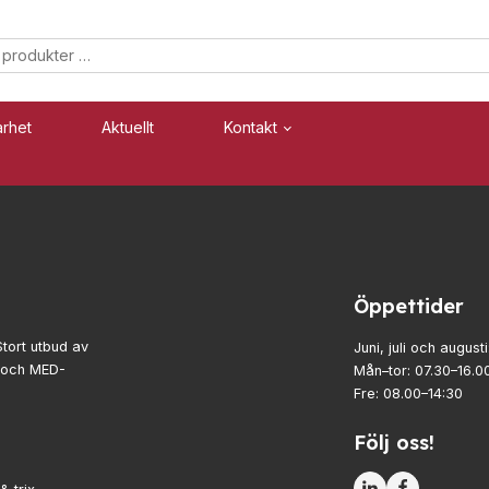
arhet
Aktuellt
Kontakt
Säkerhet
Industri
Blixtljus
Blixtljus
Öppettider
Sirener
Sirener
Kombinerade enheter
Kombinerade enheter
Stort utbud av
Juni, juli och augusti
- och MED-
Mån–tor: 07.30–16.0
Larmsystem
Larmsystem
Fre: 08.00–14:30
Följ oss!