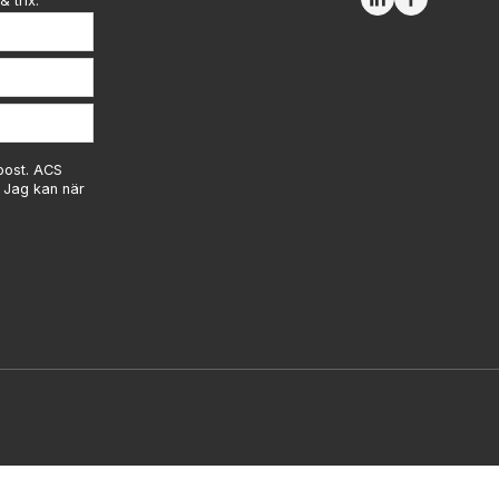
& trix.
-post. ACS
. Jag kan när