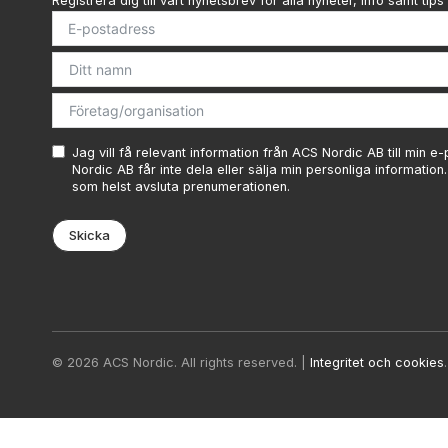
Registrera dig till vårt nyhetsbrev för alla nyheter, info samt tips 
Jag vill få relevant information från ACS Nordic AB till min e
Nordic AB får inte dela eller sälja min personliga information
som helst avsluta prenumerationen.
Skicka
© 2026 ACS Nordic. All rights reserved. |
Integritet och cookies
.