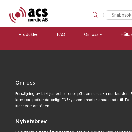
Sök
efter:
Produkter
FAQ
Om oss
Hållb
Visa allt
Brand
Se alla kategorier
Blixtljus
Om oss
Se alla produkter
Sirener
Kombinerade enheter
Försäljning av blixtljus och sirener på den nordiska marknaden. 
Teknisk support
larmdon godkända enligt EN54, även enheter anpassade till Ex
Larmsystem
klassade områden.
Offertförfrågan
Larmklockor
MED-klassade
Nyhetsbrev