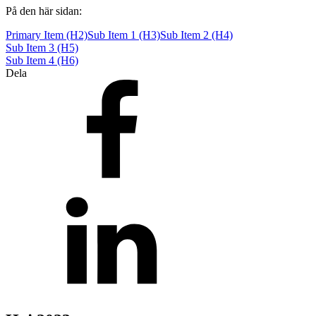
Teknisk support
På den här sidan:
Offertförfrågan
Primary Item (H2)
Sub Item 1 (H3)
Sub Item 2 (H4)
Sub Item 3 (H5)
Sub Item 4 (H6)
Dela
Brand
Blixtljus
Sirener
Kombinerade enheter
Larmsystem
Larmklockor
MED-klassade
Säkerhet
Blixtljus