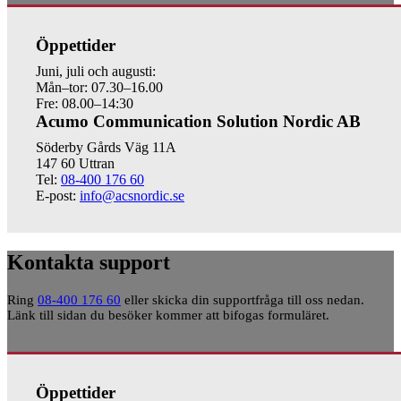
Öppettider
Juni, juli och augusti:
Mån–tor: 07.30–16.00
Fre: 08.00–14:30
Acumo Communication Solution Nordic AB
Söderby Gårds Väg 11A
147 60 Uttran
Tel:
08-400 176 60
E-post:
info@acsnordic.se
Kontakta support
Ring
08-400 176 60
eller skicka din supportfråga till oss nedan.
Länk till sidan du besöker kommer att bifogas formuläret.
Öppettider