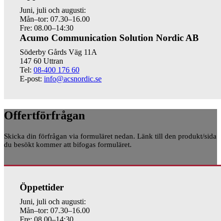
Juni, juli och augusti:
Mån–tor: 07.30–16.00
Fre: 08.00–14:30
Acumo Communication Solution Nordic AB
Söderby Gårds Väg 11A
147 60 Uttran
Tel:
08-400 176 60
E-post:
info@acsnordic.se
Offertförfrågan
Skicka din förfrågan via formuläret nedan. Länk till den produkt/sida
du besökt kommer att bifogas formuläret.
Öppettider
Juni, juli och augusti:
Mån–tor: 07.30–16.00
Fre: 08.00–14:30