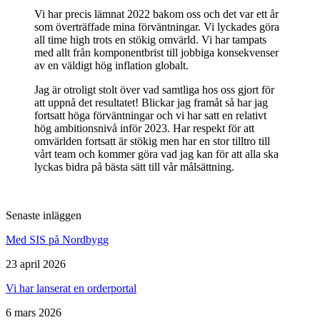
Vi har precis lämnat 2022 bakom oss och det var ett år
som överträffade mina förväntningar. Vi lyckades göra
all time high trots en stökig omvärld. Vi har tampats
Övrigt
med allt från komponentbrist till jobbiga konsekvenser
Tillbehör
LED-indikatorer
Detektorer
MED-klassade
av en väldigt hög inflation globalt.
Larmkommunikation
Strömförsörjning
Jag är otroligt stolt över vad samtliga hos oss gjort för
att uppnå det resultatet! Blickar jag framåt så har jag
fortsatt höga förväntningar och vi har satt en relativt
hög ambitionsnivå inför 2023. Har respekt för att
omvärlden fortsatt är stökig men har en stor tilltro till
vårt team och kommer göra vad jag kan för att alla ska
lyckas bidra på bästa sätt till vår målsättning.
Senaste inläggen
Med SIS på Nordbygg
23 april 2026
Vi har lanserat en orderportal
6 mars 2026