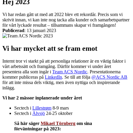
Hej 2023
Sirener
Kombinerade enheter
Larmsystem
Vi har redan gått ut med att 2022 blev ett rekordår. Precis som vi
skrivit innan, vi kan inte nog tacka alla kunder och samarbetspartner
för vårt lyckade resultat – tillsammans skapar vi framgången!
Publicerad
:
13 januari 2023
Vi har mycket att se fram emot
Industri
Blixtljus
Internt tror vi starkt på att personliga relationer är en viktig faktor i
Sirener
Kombinerade enheter
Larmsystem
vårt arbetssätt och framgång. Därför kommer vi under året
presentera alla som ingår i
Team ACS Nordic
. Presentationerna
Ex-klassade
kommer publiceras på
LinkedIn
. Se till att följa
@ACS Nordic AB
Blixtljus
Sirener
för att inte missa dels viktig, men även nyttiga och inspirerande
Kombinerade enheter
inlägg.
Detektorer
Larmklockor
Vi har 2 mässor inplanerade under året
Tillbehör
Sectech i
Lillestrøm
8-9 mars
Sectech i
Älvsjö
24-25 oktober
Så här säger
Mikael Törnberg
om sina
förväntningar på 2023: