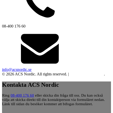
08-400 176 60
info@acsnordic.se
© 2026 ACS Nordic. All rights reserved. |
Integritet och cookies
.
Kontakta ACS Nordic
Ring
08-400 176 60
eller skicka din fråga till oss. Du kan också
välja att skicka direkt till din kontaktperson via formuläret nedan.
Länk till sidan du besöker kommer att bifogas formuläret.