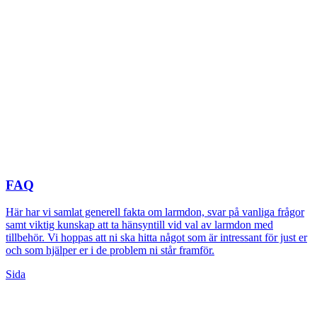
FAQ
Här har vi samlat generell fakta om larmdon, svar på vanliga frågor
samt viktig kunskap att ta hänsyntill vid val av larmdon med
tillbehör. Vi hoppas att ni ska hitta något som är intressant för just er
och som hjälper er i de problem ni står framför.
Sida