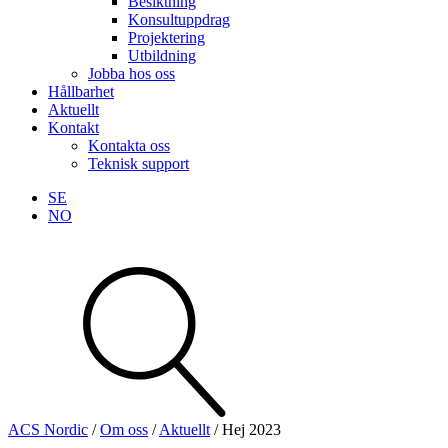
Besiktning
Konsultuppdrag
Projektering
Utbildning
Jobba hos oss
Hållbarhet
Aktuellt
Kontakt
Kontakta oss
Teknisk support
SE
NO
Sök
produkter
Visa allt
Se alla kategorier
Se alla produkter
ACS Nordic
/
Om oss
/
Aktuellt
/
Hej 2023