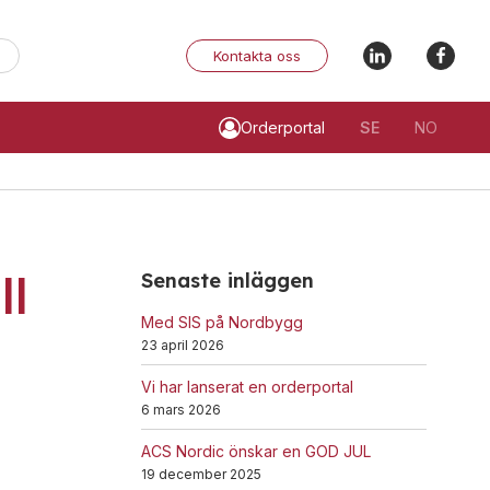
När automatisk komplettering av resultat är tillgängliga använde
Kontakta oss
Orderportal
SE
NO
Ex-klassade
Övrigt
ll
Blixtljus
Tillbehör
Senaste inläggen
Sirener
LED-indikatorer
Med SIS på Nordbygg
Kombinerade enheter
Detektorer
23 april 2026
Detektorer
MED-klassade
Vi har lanserat en orderportal
6 mars 2026
Larmklockor
Larmkommunikation
Tillbehör
Strömförsörjning
ACS Nordic önskar en GOD JUL
19 december 2025