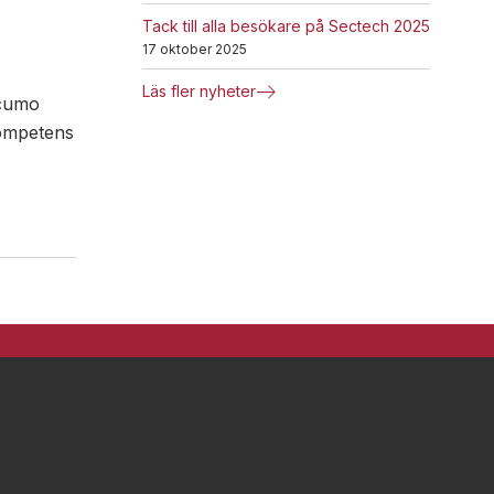
Tack till alla besökare på Sectech 2025
17 oktober 2025
Läs fler nyheter
Acumo
ompetens