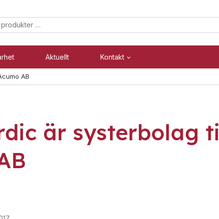
arhet
Aktuellt
Kontakt
l Acumo AB
Säkerhet
Industri
dic är systerbolag ti
Blixtljus
Blixtljus
Sirener
Sirener
AB
Kombinerade enheter
Kombinerade enheter
Larmsystem
Larmsystem
017