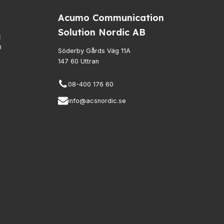
Acumo Communication
Solution Nordic AB
:
0
Söderby Gårds Väg 11A
147 60 Uttran
08-400 176 60
info@acsnordic.se