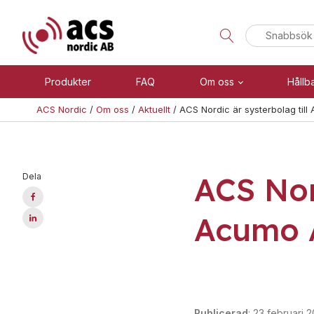
Sök
efter:
Produkter
FAQ
Om oss
Hållb
ACS Nordic
/
Om oss
/
Aktuellt
/
ACS Nordic är systerbolag til
Visa allt
Brand
ACS Nor
Dela
Se alla kategorier
Blixtljus
Se alla produkter
Sirener
Acumo 
Kombinerade enheter
Teknisk support
Larmsystem
Offertförfrågan
Larmklockor
MED-klassade
Publicerad
:
23 februari 2