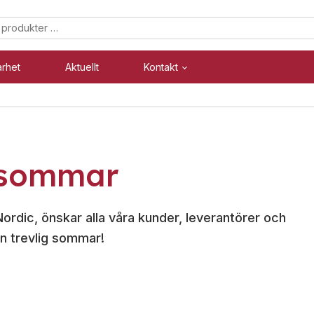
arhet
Aktuellt
Kontakt
Säkerhet
Industri
 sommar
Blixtljus
Blixtljus
Sirener
Sirener
Kombinerade enheter
Kombinerade enheter
Nordic, önskar alla våra kunder, leverantörer och
Larmsystem
Larmsystem
n trevlig sommar!