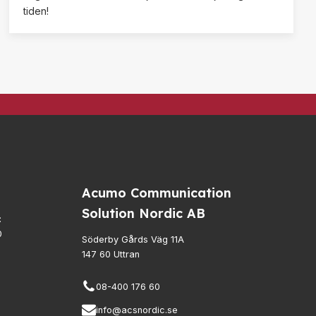
tiden!
Acumo Communication
Solution Nordic AB
:
0
Söderby Gårds Väg 11A
147 60 Uttran
08-400 176 60
info@acsnordic.se