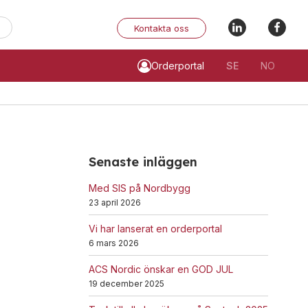
När automatisk komplettering av resultat är tillgängliga använde
Kontakta oss
Orderportal
SE
NO
Ex-klassade
Övrigt
Blixtljus
Tillbehör
Senaste inläggen
Sirener
LED-indikatorer
Med SIS på Nordbygg
Kombinerade enheter
Detektorer
23 april 2026
Detektorer
MED-klassade
Vi har lanserat en orderportal
6 mars 2026
Larmklockor
Larmkommunikation
Tillbehör
Strömförsörjning
ACS Nordic önskar en GOD JUL
19 december 2025