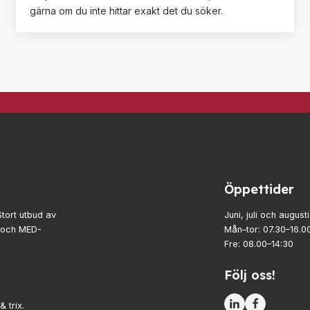
gärna om du inte hittar exakt det du söker.
Öppettider
Stort utbud av
Juni, juli och augusti
- och MED-
Mån–tor: 07.30–16.0
Fre: 08.00–14:30
Följ oss!
& trix.