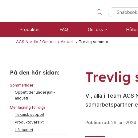
Sök
efter:
Produkter
FAQ
Om oss
Hållb
ACS Nordic
/
Om oss
/
Aktuellt
/
Trevlig sommar
Visa allt
Brand
Trevlig
Se alla kategorier
Blixtljus
På den här sidan:
Se alla produkter
Sirener
Sommartider
Kombinerade enheter
Öppettider under juni-
Vi, alla i Team ACS 
Teknisk support
augusti
Larmsystem
samarbetspartner e
Mer läsning för dig?
Offertförfrågan
Larmklockor
Teknisk support
MED-klassade
Produktöversikt
Publicerad
:
26 juni 2024
Hållbarhet