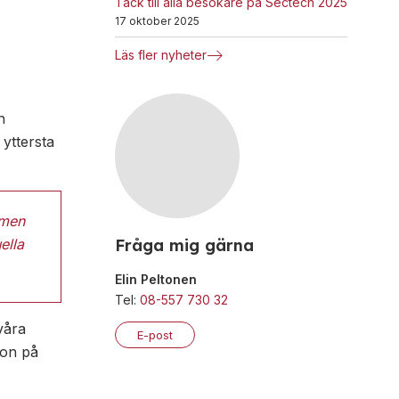
Tack till alla besökare på Sectech 2025
17 oktober 2025
Läs fler nyheter
n
yttersta
 men
ella
Fråga mig gärna
Elin Peltonen
Tel:
08-557 730 32
våra
E-post
don på