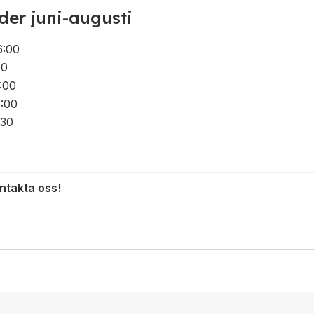
der juni-augusti
6:00
00
:00
6:00
:30
ontakta oss!