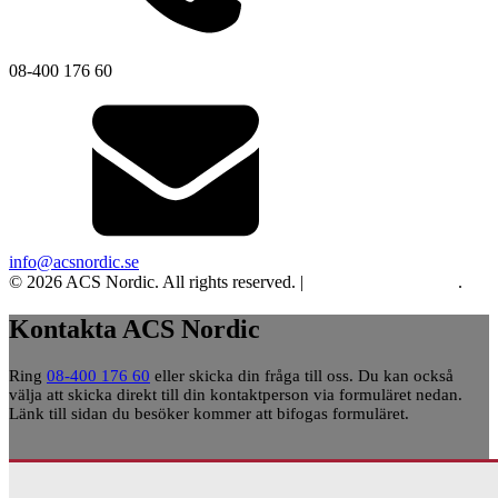
08-400 176 60
info@acsnordic.se
© 2026 ACS Nordic. All rights reserved. |
Integritet och cookies
.
Kontakta ACS Nordic
Ring
08-400 176 60
eller skicka din fråga till oss. Du kan också
välja att skicka direkt till din kontaktperson via formuläret nedan.
Länk till sidan du besöker kommer att bifogas formuläret.