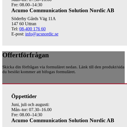
Fre: 08.00–14:30
Acumo Communication Solution Nordic AB
Söderby Gårds Väg 11A
147 60 Uttran
Tel:
08-400 176 60
E-post:
info@acsnordic.se
Offertförfrågan
Skicka din förfrågan via formuläret nedan. Länk till den produkt/sida
du besökt kommer att bifogas formuläret.
Öppettider
Juni, juli och augusti:
Mån–tor: 07.30–16.00
Fre: 08.00–14:30
Acumo Communication Solution Nordic AB