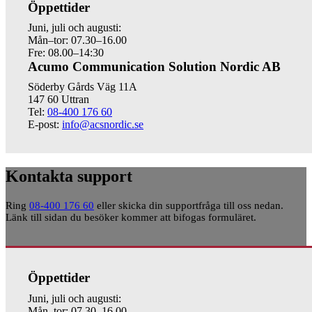
Öppettider
Juni, juli och augusti:
Mån–tor: 07.30–16.00
Fre: 08.00–14:30
Acumo Communication Solution Nordic AB
Söderby Gårds Väg 11A
147 60 Uttran
Tel:
08-400 176 60
E-post:
info@acsnordic.se
Kontakta support
Ring
08-400 176 60
eller skicka din supportfråga till oss nedan.
Länk till sidan du besöker kommer att bifogas formuläret.
Öppettider
Juni, juli och augusti:
Mån–tor: 07.30–16.00