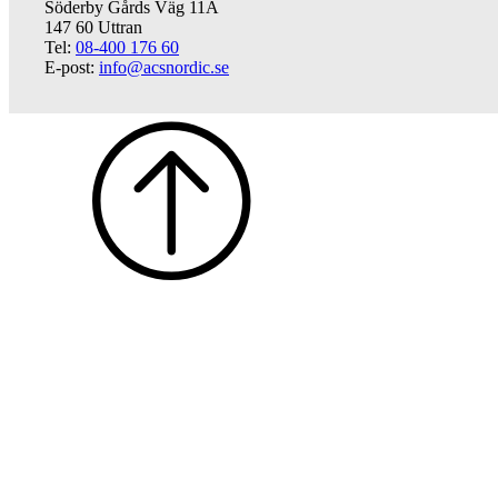
Söderby Gårds Väg 11A
147 60 Uttran
Tel:
08-400 176 60
E-post:
info@acsnordic.se