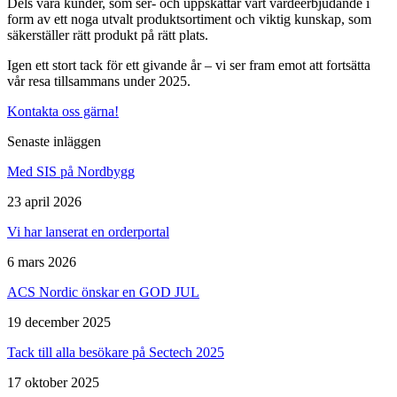
Dels våra kunder, som ser- och uppskattar vårt värdeerbjudande i
form av ett noga utvalt produktsortiment och viktig kunskap, som
säkerställer rätt produkt på rätt plats.
Övrigt
Igen ett stort tack för ett givande år – vi ser fram emot att fortsätta
Tillbehör
LED-indikatorer
Detektorer
MED-klassade
vår resa tillsammans under 2025.
Larmkommunikation
Strömförsörjning
Kontakta oss gärna!
Senaste inläggen
Med SIS på Nordbygg
23 april 2026
Vi har lanserat en orderportal
6 mars 2026
ACS Nordic önskar en GOD JUL
19 december 2025
Tack till alla besökare på Sectech 2025
17 oktober 2025