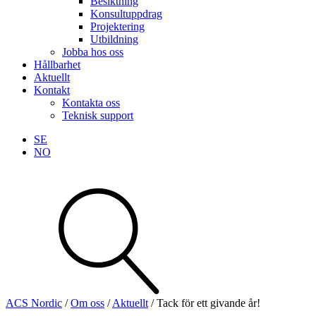
Besiktning
Konsultuppdrag
Projektering
Utbildning
Jobba hos oss
Hållbarhet
Aktuellt
Kontakt
Kontakta oss
Teknisk support
SE
NO
Sök
produkter
Visa allt
Se alla kategorier
Se alla produkter
ACS Nordic
/
Om oss
/
Aktuellt
/
Tack för ett givande år!