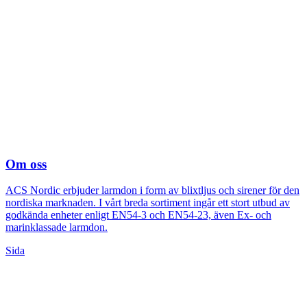
Om oss
ACS Nordic erbjuder larmdon i form av blixtljus och sirener för den
nordiska marknaden. I vårt breda sortiment ingår ett stort utbud av
godkända enheter enligt EN54-3 och EN54-23, även Ex- och
marinklassade larmdon.
Sida