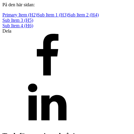
Teknisk support
På den här sidan:
Offertförfrågan
Primary Item (H2)
Sub Item 1 (H3)
Sub Item 2 (H4)
Sub Item 3 (H5)
Sub Item 4 (H6)
Dela
Brand
Blixtljus
Sirener
Kombinerade enheter
Larmsystem
Larmklockor
MED-klassade
Säkerhet
Blixtljus