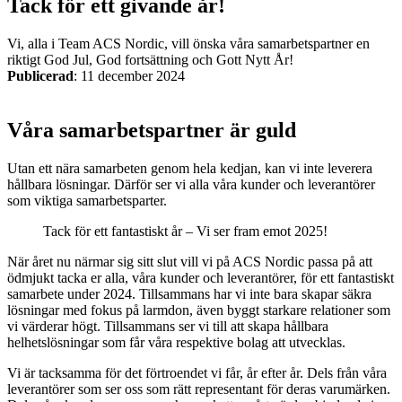
Tack för ett givande år!
Sirener
Kombinerade enheter
Larmsystem
Vi, alla i Team ACS Nordic, vill önska våra samarbetspartner en
riktigt God Jul, God fortsättning och Gott Nytt År!
Publicerad
:
11 december 2024
Våra samarbetspartner är guld
Industri
Utan ett nära samarbeten genom hela kedjan, kan vi inte leverera
Blixtljus
hållbara lösningar. Därför ser vi alla våra kunder och leverantörer
Sirener
Kombinerade enheter
Larmsystem
som viktiga samarbetsparter.
Ex-klassade
Tack för ett fantastiskt år – Vi ser fram emot 2025!
Blixtljus
Sirener
Kombinerade enheter
När året nu närmar sig sitt slut vill vi på ACS Nordic passa på att
Detektorer
ödmjukt tacka er alla, våra kunder och leverantörer, för ett fantastiskt
Larmklockor
samarbete under 2024. Tillsammans har vi inte bara skapar säkra
Tillbehör
lösningar med fokus på larmdon, även byggt starkare relationer som
vi värderar högt. Tillsammans ser vi till att skapa hållbara
helhetslösningar som får våra respektive bolag att utvecklas.
Vi är tacksamma för det förtroendet vi får, år efter år. Dels från våra
leverantörer som ser oss som rätt representant för deras varumärken.