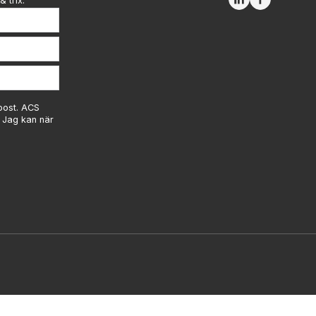
& trix.
-post. ACS
. Jag kan när