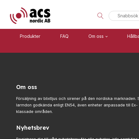
Sök
efter:
Produkter
FAQ
Om oss
Hållb
Visa allt
Brand
Se alla kategorier
Blixtljus
Om oss
Se alla produkter
Sirener
Kombinerade enheter
Försäljning av blixtljus och sirener på den nordiska marknaden. 
Teknisk support
larmdon godkända enligt EN54, även enheter anpassade till Ex
Larmsystem
klassade områden.
Offertförfrågan
Larmklockor
MED-klassade
Nyhetsbrev