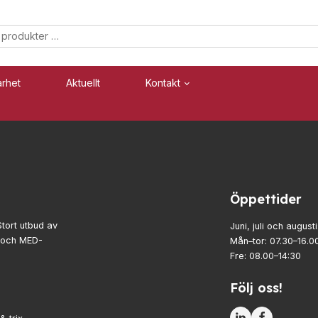
arhet
Aktuellt
Kontakt
Säkerhet
Industri
Blixtljus
Blixtljus
Öppettider
Sirener
Sirener
Kombinerade enheter
Kombinerade enheter
Stort utbud av
Juni, juli och augusti
- och MED-
Mån–tor: 07.30–16.0
Larmsystem
Larmsystem
Fre: 08.00–14:30
Följ oss!