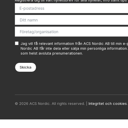
Registrera dig till vårt nyhetsbrev för alla nyheter, info samt tips 
Jag vill få relevant information från ACS Nordic AB till min e
Nordic AB får inte dela eller sälja min personliga information
som helst avsluta prenumerationen.
Skicka
© 2026 ACS Nordic. All rights reserved. |
Integritet och cookies
.