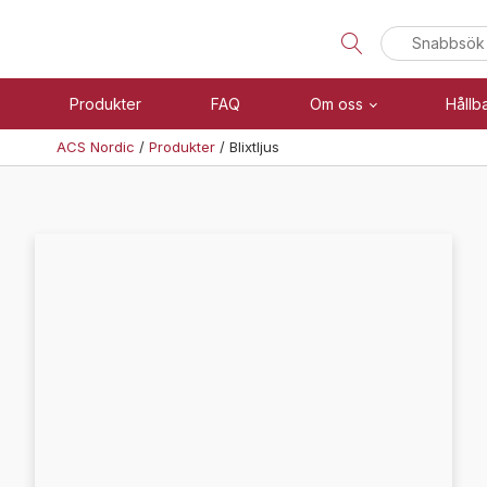
Sök
efter:
Produkter
FAQ
Om oss
Hållb
ACS Nordic
/
Produkter
/
Blixtljus
Visa allt
Brand
Se alla kategorier
Blixtljus
Se alla produkter
Sirener
Kombinerade enheter
Teknisk support
Larmsystem
Offertförfrågan
Larmklockor
MED-klassade