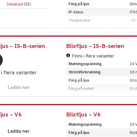
Ledararea
<2,
Färg på ljus
(lin
Datablad
(SE)
Material
GRP 
IP-klass
IP6
Certifiering/klass
EN5
Temperatur
-55 
Typ
Xen
Vikt
1 kg
Vattentäta blixtljus som har de
Dimension (BxHxD)
135
och andra tuffa miljöförhållan
ljus – IS-B-serien
Blixtljus – IS-B-serien
Kod
10J
Ledararea
<2,
Finns i flera varianter
Material
GRP 
Matningsspänning
24 
Certifiering/klass
Ex-
 i flera varianter
Strömförbrukning
33 
Typ
Xen
Färg på ljus
(lin
Montering
Sto
Ladda ner
Färg på enhet
Rö
Ex-klassat blixtljus för installa
IP-klass
IP 
Datablad
(SE)
Temperatur
-40 
Data sheet
(EN)
ljus – V6
Blixtljus – V6
Vikt
0,3
Installation sheet
(EN)
Dimension (BxHxD)
97,
Matningsspänning
24 
Certifiering/klass
Ex-
Ladda ner
Färg på ljus
Röd,