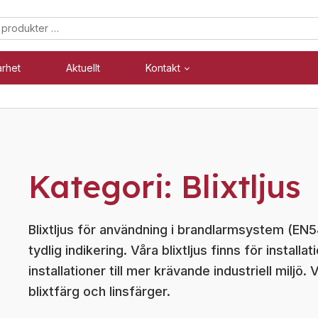
arhet
Aktuellt
Kontakt
Säkerhet
Industri
Blixtljus
Blixtljus
Kategori:
Blixtljus
Sirener
Sirener
Kombinerade enheter
Kombinerade enheter
Blixtljus för användning i brandlarmsystem (EN
Larmsystem
Larmsystem
tydlig indikering. Våra blixtljus finns för installat
installationer till mer krävande industriell miljö
blixtfärg och linsfärger.