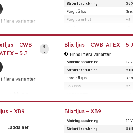
Strömförbrukning
360
Färg på ljus
(lin
Färg på enhet
Vit
 i flera varianter
IP-klass
IP6
Ladda ner
Temperatur
-20 
ixtljus – CWB-
Blixtljus – CWB-ATEX – 5 
Vikt
1,9
Datablad
(SE)
5
Dimension (BxHxD)
113
J
ATEX – 5 J
Data sheet
(EN)
Finns i flera varianter
Montering
Tak
Installation
(EN)
Matningsspänning
12 V
Material
Pol
Strömförbrukning
8 ti
Certificate ATEX
(EN)
Certifiering/klass
EN5
Färg på ljus
Röd,
 i flera varianter
Industriellt blixtljus som är E
IP-klass
66
som optiskt larm på potentiell
Ladda ner
Temperatur
-40 
kraftfullt EX-klassat blixtljus
Vikt
1,2
Datablad
(SE)
uppmärksamhet.
ljus – XB9
Blixtljus – XB9
Dimension (BxHxD)
82x
Installation
(EN)
Montering
Tak
Data Sheet
(EN)
Matningsspänning
12 V
Kod
5J
Ladda ner
Approval ATEX
(EN)
Strömförbrukning
6 ti