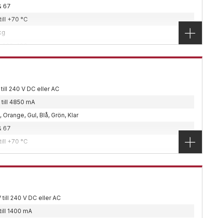
| Stål
& 67
klassade
,
Utomhus
till +70 °C
on
kg
tion i zon 1 eller zon 2.
x205x133 mm
, Vägg
5mm2
 till 240 V DC eller AC
P
 till 4850 mA
klassade
,
Utomhus
 Orange, Gul, Blå, Grön, Klar
on
& 67
tion i zon 1 eller zon 2.
till +70 °C
 kg
x307x202 mm
, Vägg
mm2
 till 240 V DC eller AC
| Stål | Glas
till 1400 mA