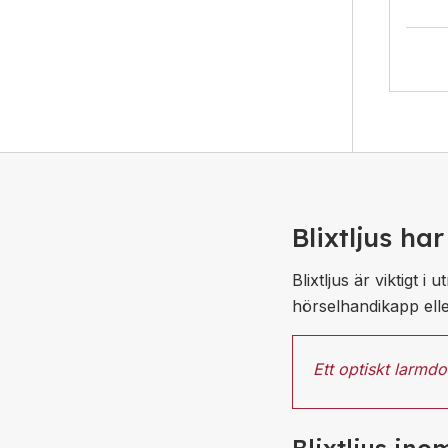
Blixtljus 
Blixtljus är viktigt 
hörselhandikapp ell
Ett optiskt larm