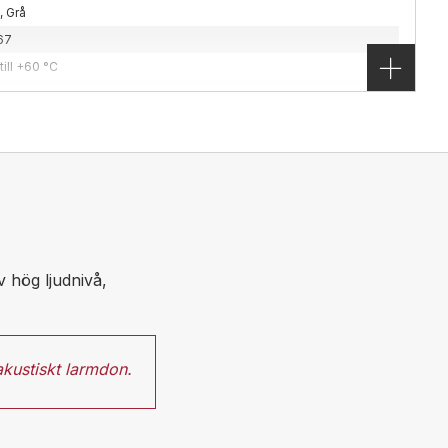
nsäkrade
,
LED
, Grå
, 2, 20, 21 & 22
67
st drar 33 mA, används tillsammans med zener
till +60 °C
r: Gul, Röd, Blå, Grön & Klar.
g
 x 272 x 144 mm
g
 10J | LED 6.5W
m2
minium | Polycarbonat
klassade
,
Utomhus
v hög ljudnivå,
on
tion i zon 1 eller 2. Välj mellan 5w, 10w eller 20w. Välj
akustiskt larmdon
.