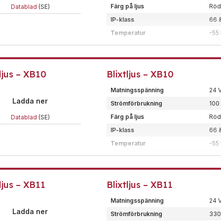
Ledararea
<4
Färg på ljus
Röd,
Datablad
(SE)
Material
Rost
IP-klass
66 
Certifiering/klass
Ex-
Temperatur
-55 
Typ
Xen
Vikt
1,6 
Färg på enhet
Gul
Dimension (BxHxD)
81x
Ex-klassat blixtljus för install
tljus – XB10
Blixtljus – XB10
Montering
Väg
blå, röd, orange eller klar lins.
Kod
5J
Matningsspänning
24 V
Ledararea
<2,
Ladda ner
Strömförbrukning
100 
Material
GRP 
Färg på ljus
Röd,
Datablad
(SE)
Certifiering/klass
Ex-
IP-klass
66 
Typ
Xen
Temperatur
-55 
Ex-klassat blixtljus för install
Vikt
3,6
standard (Andra färger finns so
Dimension (BxHxD)
122
ljus – XB11
Blixtljus – XB11
Montering
Väg
Kod
5J e
Matningsspänning
24 V
Ledararea
<2,
Ladda ner
Strömförbrukning
330 