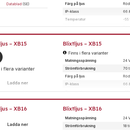
Certifiering/klass
Ex-
Färg på ljus
Röd,
Datablad
(SE)
Typ
Hal
IP-klass
66 
Ex-klassat blixtljus för zon 1 
Temperatur
-55 
Korrosionsbeständig GRP. Finns 
Vikt
7 k
Dimension (BxHxD)
290
ljus – XB15
Blixtljus – XB15
Montering
Tak
Kod
21J
Finns i flera varianter
Ledararea
<2,
Matningsspänning
24 V
Material
GRP 
 i flera varianter
Strömförbrukning
70 t
Certifiering/klass
Ex-
Färg på ljus
Röd,
Typ
Xen
Ladda ner
IP-klass
66 
Ex-klassat blixtljus för installa
Temperatur
-55 
Datablad
(SE)
Vikt
3 k
atablad-xb15.pdf
(EN)
tljus – XB16
Blixtljus – XB16
Dimension (BxHxD)
150
Montering
Tak
Matningsspänning
24 V
Kod
5J 1
Ladda ner
Strömförbrukning
18 t