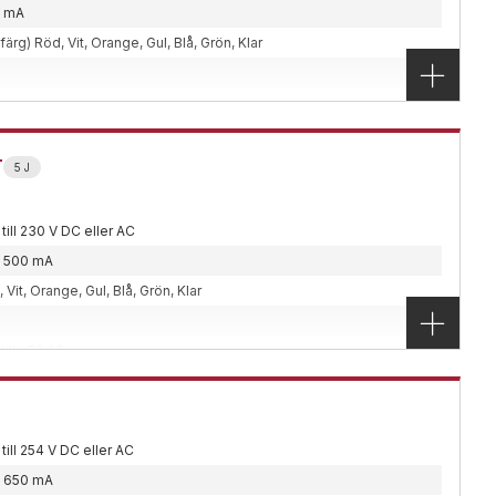
 mA
sfärg) Röd, Vit, Orange, Gul, Blå, Grön, Klar
6
till +45 °C
J
7 kg
5 J
x113x130 mm
, Vägg
 till 230 V DC eller AC
ykarbonat
ll 500 mA
4-23
,
Ex-klassade
,
Utomhus
 Vit, Orange, Gul, Blå, Grön, Klar
x-klassad utifrån regelverket ATEX . För användning
t explosiva platser med Zon 2 och Zon 22. Ett
till +50 °C
 som genererar starka ljusimpulser och stor
40 kg
282x82 mm
, Vägg
 till 254 V DC eller AC
ll 650 mA