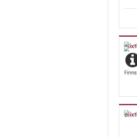
Blixt
Finns
d
Blix