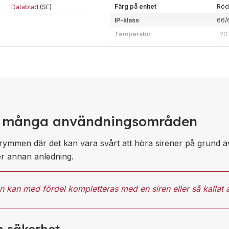
Typ
Ege
Färg på enhet
Röd
Datablad
(SE)
Zoner
0, 1
IP-klass
66/
Egensäkert blixtljus som enda
Temperatur
-20 
barriär. Finns i flera linsfärge
Vikt
5 k
Dimension (BxHxD)
144
Montering
Väg
Kod
5J |
Ledararea
2,5
har många användningsområden
Material
Alu
Certifiering/klass
Ex-
i utrymmen där det kan vara svårt att höra sirener på grund a
Typ
Xen
er annan anledning.
Ex-klassat blixtljus för installa
mellan 7 olika linsfärger!
don kan med fördel kompletteras med en
siren
eller så kallat