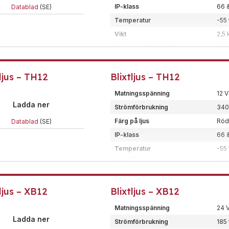
Material
GRP 
IP-klass
66 
Datablad
(SE)
Certifiering/klass
Ex-
Temperatur
-55 
Typ
Xen
Vikt
2,5 
Ex-klassat blixtljus för installa
Dimension (BxHxD)
133
Montering
Tak
tljus – TH12
Blixtljus – TH12
Kod
5J
Ledararea
<2,
Matningsspänning
12 V
Material
GR
Ladda ner
Strömförbrukning
340
Certifiering/klass
Ex-
Färg på ljus
Röd,
Datablad
(SE)
Typ
Xen
IP-klass
66 
Ex-klassat blixtljus för installa
Temperatur
-55 
Vikt
7,6
Dimension (BxHxD)
202
tljus – XB12
Blixtljus – XB12
Montering
Tak
Ledararea
<6
Matningsspänning
24 V
Material
GRP 
Ladda ner
Strömförbrukning
185 