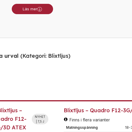
Läs mer
ra urval
(
Kategori:
Blixtljus
)
lixtljus –
Blixtljus – Quadro F12-3
NYHET
adro F12-
Finns i flera varianter
| 7,5 J
G/3D ATEX
Matningsspänning
18-