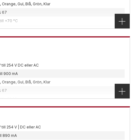
klassade
,
Utomhus
 Orange, Gul, Blå, Grön, Klar
ogen
& 67
och zon 2. Olika rotationshastigheter.
till +70 °C
i flera linsfärger.
g
x310x290 mm
, Vägg
5mm2
 till 254 V DC eller AC
| Stål | Glas
ill 900 mA
klassade
,
Utomhus
 Orange, Gul, Blå, Grön, Klar
on
& 67
tion i zon 1 eller zon 2.
till +55 °C
g
x240x150 mm
, Vägg
 till 254 V | DC eller AC
0J 15J
ill 890 mA