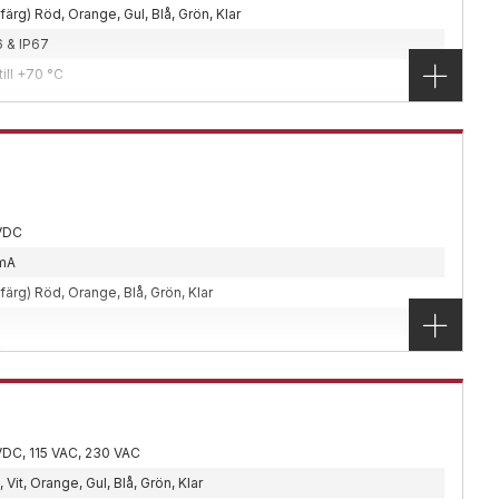
5mm2
sfärg) Röd, Orange, Gul, Blå, Grön, Klar
| Stål | Glas
6 & IP67
4-23
,
Ex-klassade
,
Utomhus
till +70 °C
on
signats för användning i potentiellt explosiva miljöer
x217x135 mm
den.
5mm2
| Polykarbonat | Stål
VDC
klassade
,
Utomhus
mA
on
sfärg) Röd, Orange, Blå, Grön, Klar
lpe
d
tion i zon 1 eller zon 2.
66
till +55 °C
3 kg
5x97,5x105 mm
VDC, 115 VAC, 230 VAC
klassade
,
Utomhus
 Vit, Orange, Gul, Blå, Grön, Klar